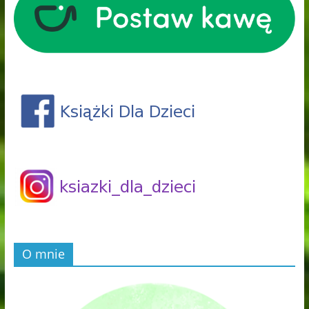
O mnie