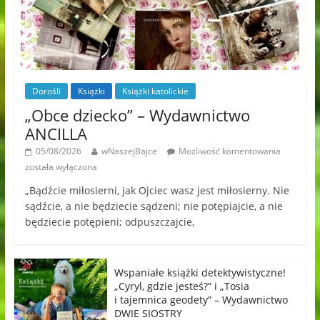
Dorośli
Książki
Książki katolickie
„Obce dziecko” – Wydawnictwo
ANCILLA
05/08/2026
wNaszejBajce
Możliwość komentowania
została wyłączona
„Bądźcie miłosierni, jak Ojciec wasz jest miłosierny. Nie
sądźcie, a nie będziecie sądzeni; nie potępiajcie, a nie
będziecie potępieni; odpuszczajcie,
Wspaniałe książki detektywistyczne!
„Cyryl, gdzie jesteś?” i „Tosia
i tajemnica geodety” – Wydawnictwo
DWIE SIOSTRY