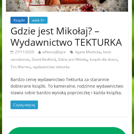
Książki
wiek 3+
Gdzie jest Mikołaj? –
Wydawnictwo TEKTURKA
,
27/11/2020
wNaszejBajce
Agata Mietlicka
boże
,
,
,
,
narodzenie
David Bedford
Gdzie jest Mikołaj
książki dla dzieci
,
Tim Warnes
wydawnictwo tekturka
Bardzo cenię wydawnictwo Tekturka za starannie
dobierane książki. To kameralne, rodzinne wydawnictwo
stawia sobie bardzo wysoką poprzeczkę i każda książka,
Czytaj więcej