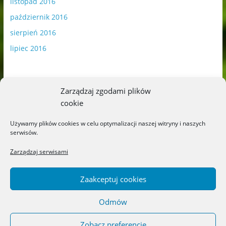
listopad 2016
październik 2016
sierpień 2016
lipiec 2016
Zarządzaj zgodami plików
cookie
Publikowane materiały zawierają płatną promocję.
Używamy plików cookies w celu optymalizacji naszej witryny i naszych
serwisów.
Polityka plików cookies
-
Polityka prywatności
Zarządzaj serwisami
Zaakceptuj cookies
Odmów
Copyright © 2026
Blog o książkach dla dzieci i młodzieży –
recenzje i rekomendacje
. All rights reserved.
Zobacz preferencje
Theme: ColorMag by
ThemeGrill
. Powered by
WordPress
.