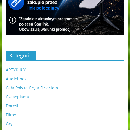
Kategorie
ARTYKUŁY
Audiobooki
Cała Polska Czyta Dzieciom
Czasopisma
Dorośli
Filmy
Gry