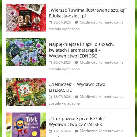
„Wiersze Tuwima ilustrowane sztuką”
Edukacja-dzieci.pl
Możliwość komentowania
28/07/2026
została wyłączona
Najpiękniejsze książki o ziołach,
kwiatach i aromaterapii –
Wydawnictwo JEDNOŚĆ
Możliwość komentowania
20/07/2026
została wyłączona
„Zielniczek” – Wydawnictwo
LITERACKIE
Możliwość komentowania
18/07/2026
została wyłączona
„Titek poznaje przedszkole” –
Wydawnictwo CZYTALISEK
Możliwość komentowania
17/07/2026