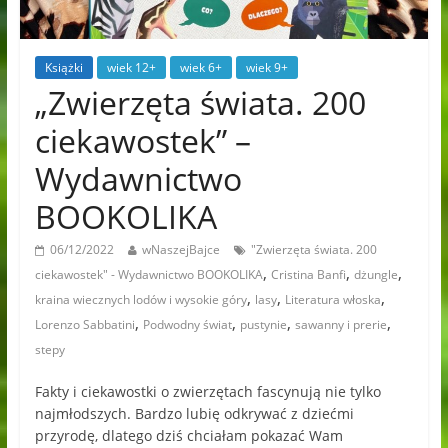
Książki
wiek 12+
wiek 6+
wiek 9+
„Zwierzęta świata. 200
ciekawostek” –
Wydawnictwo
BOOKOLIKA
06/12/2022
wNaszejBajce
"Zwierzęta świata. 200
,
,
,
ciekawostek" - Wydawnictwo BOOKOLIKA
Cristina Banfi
dżungle
,
,
,
kraina wiecznych lodów i wysokie góry
lasy
Literatura włoska
,
,
,
,
Lorenzo Sabbatini
Podwodny świat
pustynie
sawanny i prerie
stepy
Fakty i ciekawostki o zwierzętach fascynują nie tylko
najmłodszych. Bardzo lubię odkrywać z dziećmi
przyrodę, dlatego dziś chciałam pokazać Wam