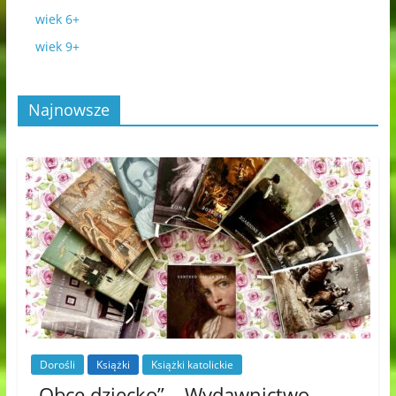
wiek 6+
wiek 9+
Najnowsze
Dorośli
Książki
Książki katolickie
„Obce dziecko” – Wydawnictwo