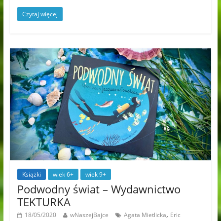
Czytaj więcej
Książki
wiek 6+
wiek 9+
Podwodny świat – Wydawnictwo
TEKTURKA
,
18/05/2020
wNaszejBajce
Agata Mietlicka
Eric