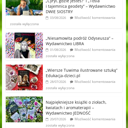
„Cyryl, gdzie jesteś?” i „Tosia
i tajemnica geodety” – Wydawnictwo
DWIE SIOSTRY
Możliwość komentowania
03/08/2026
została wyłączona
„Niesamowita podróż Odyseusza” –
Wydawnictwo LIBRA
Możliwość komentowania
01/08/2026
została wyłączona
„Wiersze Tuwima ilustrowane sztuką”
Edukacja-dzieci.pl
Możliwość komentowania
28/07/2026
została wyłączona
Najpiękniejsze książki o ziołach,
kwiatach i aromaterapii –
Wydawnictwo JEDNOŚĆ
Możliwość komentowania
20/07/2026
została wyłączona