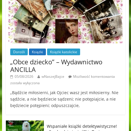
Dorośli
Książki
Książki katolickie
„Obce dziecko” – Wydawnictwo
ANCILLA
05/08/2026
wNaszejBajce
Możliwość komentowania
została wyłączona
„Bądźcie miłosierni, jak Ojciec wasz jest miłosierny. Nie
sądźcie, a nie będziecie sądzeni; nie potępiajcie, a nie
będziecie potępieni; odpuszczajcie,
Wspaniałe książki detektywistyczne!