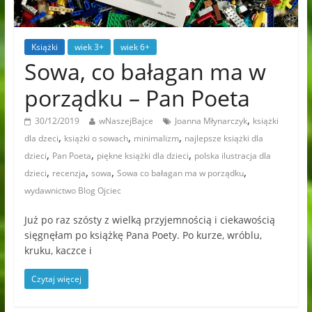
Książki
wiek 3+
wiek 6+
Sowa, co bałagan ma w
porządku – Pan Poeta
,
30/12/2019
wNaszejBajce
Joanna Młynarczyk
książki
,
,
,
dla dzeci
książki o sowach
minimalizm
najlepsze książki dla
,
,
,
dzieci
Pan Poeta
piękne książki dla dzieci
polska ilustracja dla
,
,
,
,
dzieci
recenzja
sowa
Sowa co bałagan ma w porządku
wydawnictwo Blog Ojciec
Już po raz szósty z wielką przyjemnością i ciekawością
sięgnęłam po książkę Pana Poety. Po kurze, wróblu,
kruku, kaczce i
Czytaj więcej