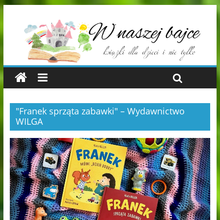
"Franek sprząta zabawki" – Wydawnictwo
WILGA