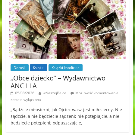
Dorośli
Książki
Książki katolickie
„Obce dziecko” – Wydawnictwo
ANCILLA
05/08/2026
wNaszejBajce
Możliwość komentowania
została wyłączona
„Bądźcie miłosierni, jak Ojciec wasz jest miłosierny. Nie
sądźcie, a nie będziecie sądzeni; nie potępiajcie, a nie
będziecie potępieni; odpuszczajcie,