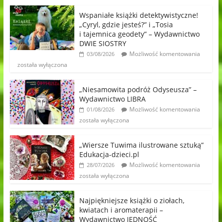
Wspaniałe książki detektywistyczne!
„Cyryl, gdzie jesteś?” i „Tosia
i tajemnica geodety” – Wydawnictwo
DWIE SIOSTRY
Możliwość komentowania
03/08/2026
została wyłączona
„Niesamowita podróż Odyseusza” –
Wydawnictwo LIBRA
Możliwość komentowania
01/08/2026
została wyłączona
„Wiersze Tuwima ilustrowane sztuką”
Edukacja-dzieci.pl
Możliwość komentowania
28/07/2026
została wyłączona
Najpiękniejsze książki o ziołach,
kwiatach i aromaterapii –
Wydawnictwo JEDNOŚĆ