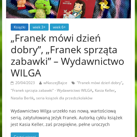
Książki
wiek 3+
wiek 6+
„Franek mówi dzień
dobry”, „Franek sprząta
zabawki” – Wydawnictwo
WILGA
,
20/04/2023
wNaszejBajce
"Franek mówi dzień dobry"
,
,
"Franek sprząta zabawki" - Wydawnictwo WILGA
Kasia Keller
,
Natalia Berlik
seria książek dla przedszkolaków
Wydawnictwo Wilga urzekło nas nową, wartościową
serią, zatytułowaną Jeżyk Franek. Autorką cyklu książek
jest Kasia Keller, zaś przepiękne, pełne uroczych
Czytaj więcej