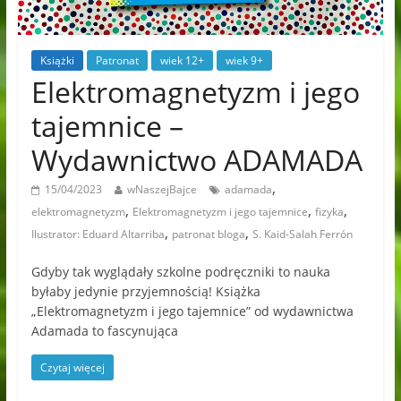
Książki
Patronat
wiek 12+
wiek 9+
Elektromagnetyzm i jego
tajemnice –
Wydawnictwo ADAMADA
,
15/04/2023
wNaszejBajce
adamada
,
,
,
elektromagnetyzm
Elektromagnetyzm i jego tajemnice
fizyka
,
,
Ilustrator: Eduard Altarriba
patronat bloga
S. Kaid-Salah Ferrón
Gdyby tak wyglądały szkolne podręczniki to nauka
byłaby jedynie przyjemnością! Książka
„Elektromagnetyzm i jego tajemnice” od wydawnictwa
Adamada to fascynująca
Czytaj więcej