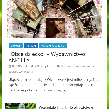
Dorośli
Książki
Książki katolickie
„Obce dziecko” – Wydawnictwo
ANCILLA
05/08/2026
wNaszejBajce
Możliwość komentowania
została wyłączona
„Bądźcie miłosierni, jak Ojciec wasz jest miłosierny. Nie
sądźcie, a nie będziecie sądzeni; nie potępiajcie, a nie
będziecie potępieni; odpuszczajcie,
Wspaniałe książki detektywistyczne!