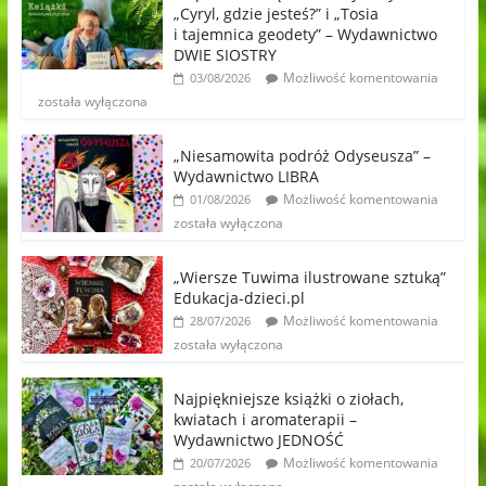
„Cyryl, gdzie jesteś?” i „Tosia
i tajemnica geodety” – Wydawnictwo
DWIE SIOSTRY
Możliwość komentowania
03/08/2026
została wyłączona
„Niesamowita podróż Odyseusza” –
Wydawnictwo LIBRA
Możliwość komentowania
01/08/2026
została wyłączona
„Wiersze Tuwima ilustrowane sztuką”
Edukacja-dzieci.pl
Możliwość komentowania
28/07/2026
została wyłączona
Najpiękniejsze książki o ziołach,
kwiatach i aromaterapii –
Wydawnictwo JEDNOŚĆ
Możliwość komentowania
20/07/2026