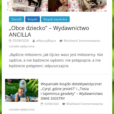
Dorośli
Książki
Książki katolickie
„Obce dziecko” – Wydawnictwo
ANCILLA
05/08/2026
wNaszejBajce
Możliwość komentowania
została wyłączona
„Bądźcie miłosierni, jak Ojciec wasz jest miłosierny. Nie
sądźcie, a nie będziecie sądzeni; nie potępiajcie, a nie
będziecie potępieni; odpuszczajcie,
Wspaniałe książki detektywistyczne!
„Cyryl, gdzie jesteś?” i „Tosia
i tajemnica geodety” – Wydawnictwo
DWIE SIOSTRY
Możliwość komentowania
03/08/2026
została wyłączona