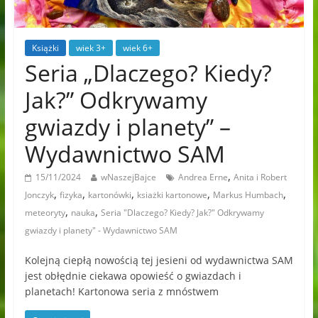
Książki
wiek 3+
wiek 6+
Seria „Dlaczego? Kiedy?
Jak?” Odkrywamy
gwiazdy i planety” –
Wydawnictwo SAM
,
15/11/2024
wNaszejBajce
Andrea Erne
Anita i Robert
,
,
,
,
,
Jonczyk
fizyka
kartonówki
ksiażki kartonowe
Markus Humbach
,
,
meteoryty
nauka
Seria "Dlaczego? Kiedy? Jak?" Odkrywamy
gwiazdy i planety" - Wydawnictwo SAM
Kolejną ciepłą nowością tej jesieni od wydawnictwa SAM
jest obłędnie ciekawa opowieść o gwiazdach i
planetach! Kartonowa seria z mnóstwem