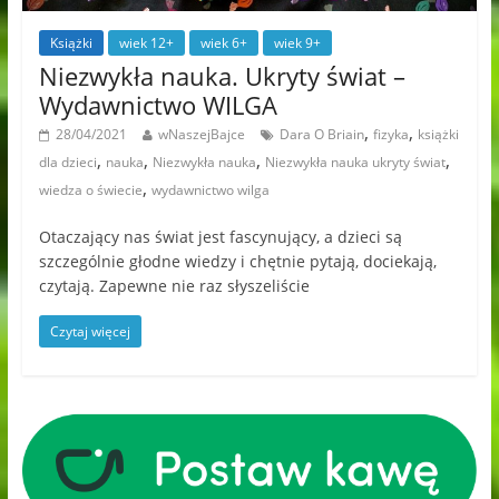
Książki
wiek 12+
wiek 6+
wiek 9+
Niezwykła nauka. Ukryty świat –
Wydawnictwo WILGA
,
,
28/04/2021
wNaszejBajce
Dara O Briain
fizyka
książki
,
,
,
,
dla dzieci
nauka
Niezwykła nauka
Niezwykła nauka ukryty świat
,
wiedza o świecie
wydawnictwo wilga
Otaczający nas świat jest fascynujący, a dzieci są
szczególnie głodne wiedzy i chętnie pytają, dociekają,
czytają. Zapewne nie raz słyszeliście
Czytaj więcej