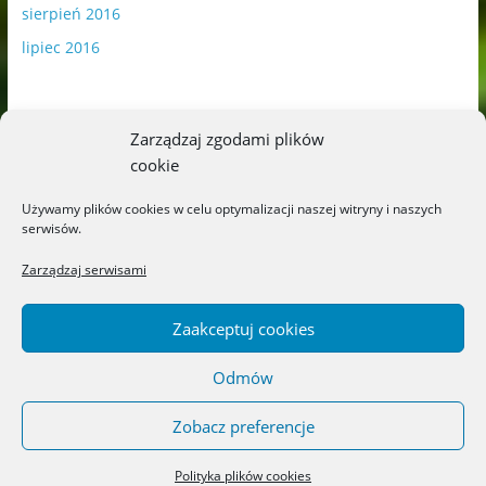
sierpień 2016
lipiec 2016
Zarządzaj zgodami plików
cookie
Publikowane materiały zawierają płatną promocję.
Używamy plików cookies w celu optymalizacji naszej witryny i naszych
serwisów.
Polityka plików cookies
-
Polityka prywatności
Zarządzaj serwisami
Zaakceptuj cookies
Odmów
Copyright © 2026
Blog o książkach dla dzieci i młodzieży –
recenzje i rekomendacje
. All rights reserved.
Zobacz preferencje
Theme: ColorMag by
ThemeGrill
. Powered by
WordPress
.
Polityka plików cookies