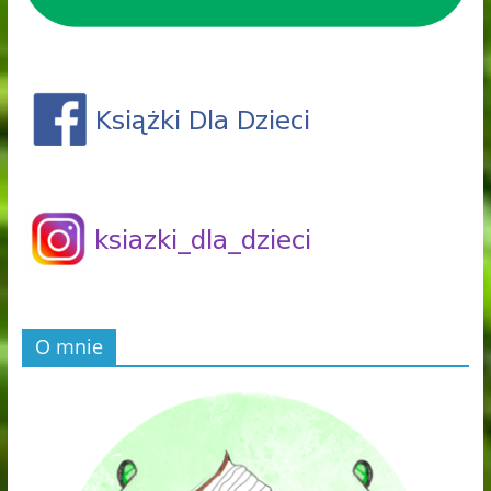
O mnie