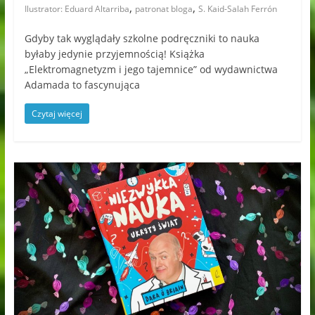
,
,
Ilustrator: Eduard Altarriba
patronat bloga
S. Kaid-Salah Ferrón
Gdyby tak wyglądały szkolne podręczniki to nauka
byłaby jedynie przyjemnością! Książka
„Elektromagnetyzm i jego tajemnice” od wydawnictwa
Adamada to fascynująca
Czytaj więcej