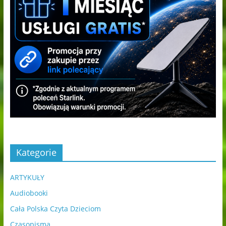
Kategorie
ARTYKUŁY
Audiobooki
Cała Polska Czyta Dzieciom
Czasopisma