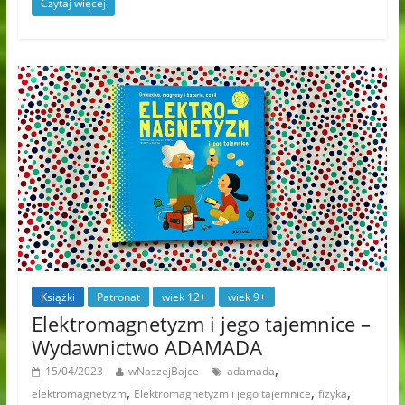
Czytaj więcej
Książki
Patronat
wiek 12+
wiek 9+
Elektromagnetyzm i jego tajemnice –
Wydawnictwo ADAMADA
,
15/04/2023
wNaszejBajce
adamada
,
,
,
elektromagnetyzm
Elektromagnetyzm i jego tajemnice
fizyka