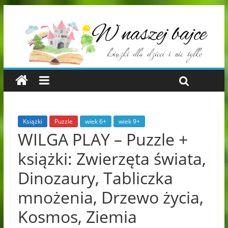
Książki
Puzzle
wiek 6+
wiek 9+
WILGA PLAY – Puzzle +
książki: Zwierzęta świata,
Dinozaury, Tabliczka
mnożenia, Drzewo życia,
Kosmos, Ziemia