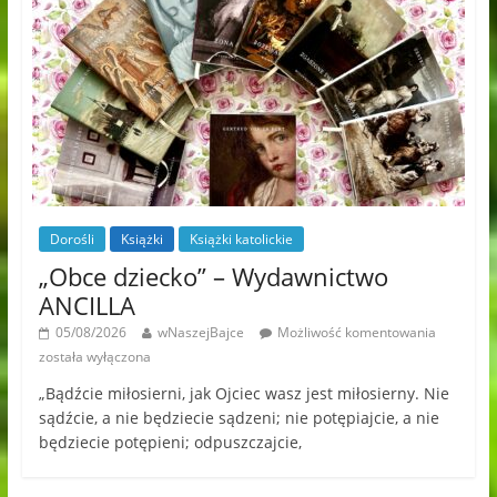
Dorośli
Książki
Książki katolickie
„Obce dziecko” – Wydawnictwo
ANCILLA
05/08/2026
wNaszejBajce
Możliwość komentowania
została wyłączona
„Bądźcie miłosierni, jak Ojciec wasz jest miłosierny. Nie
sądźcie, a nie będziecie sądzeni; nie potępiajcie, a nie
będziecie potępieni; odpuszczajcie,