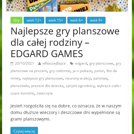
Gry
wiek 12+
wiek 15+
wiek 6+
wiek 9+
Najlepsze gry planszowe
dla całej rodziny –
EDGARD GAMES
,
,
20/10/2021
wNaszejBajce
edgard
gry planszowe
gry
,
,
,
,
planszowe na prezent
gry rodzinne
ja ci pokażę
junior
Kto da
,
,
,
,
mniej
najlepsze gry planszowe
neurony w akcji
państwa
,
,
,
planszówki
prezent dla dziecka
sprytni ogrodnicy
wykręca ciało i
,
szare komórki
zwierzęta
Jesień rozgościła się na dobre, co oznacza, że w naszym
domu dłuższe wieczory i deszczowe dni wypełnione są
grami planszowymi.
Czytaj więcej