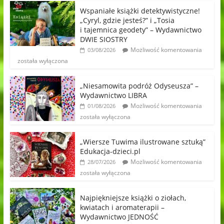
Wspaniałe książki detektywistyczne!
„Cyryl, gdzie jesteś?” i „Tosia
i tajemnica geodety” – Wydawnictwo
DWIE SIOSTRY
Możliwość komentowania
03/08/2026
została wyłączona
„Niesamowita podróż Odyseusza” –
Wydawnictwo LIBRA
Możliwość komentowania
01/08/2026
została wyłączona
„Wiersze Tuwima ilustrowane sztuką”
Edukacja-dzieci.pl
Możliwość komentowania
28/07/2026
została wyłączona
Najpiękniejsze książki o ziołach,
kwiatach i aromaterapii –
Wydawnictwo JEDNOŚĆ