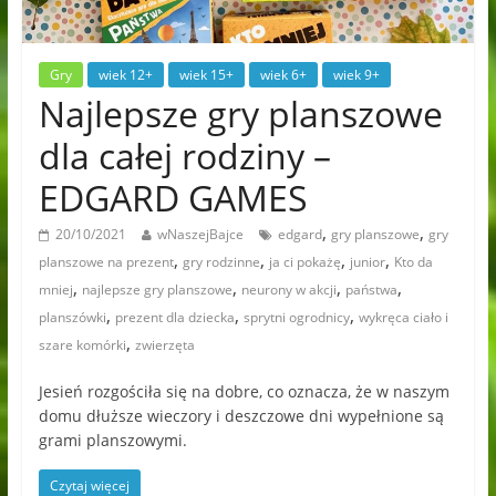
Gry
wiek 12+
wiek 15+
wiek 6+
wiek 9+
Najlepsze gry planszowe
dla całej rodziny –
EDGARD GAMES
,
,
20/10/2021
wNaszejBajce
edgard
gry planszowe
gry
,
,
,
,
planszowe na prezent
gry rodzinne
ja ci pokażę
junior
Kto da
,
,
,
,
mniej
najlepsze gry planszowe
neurony w akcji
państwa
,
,
,
planszówki
prezent dla dziecka
sprytni ogrodnicy
wykręca ciało i
,
szare komórki
zwierzęta
Jesień rozgościła się na dobre, co oznacza, że w naszym
domu dłuższe wieczory i deszczowe dni wypełnione są
grami planszowymi.
Czytaj więcej