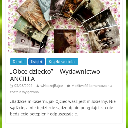
Dorośli
Książki
Książki katolickie
„Obce dziecko” – Wydawnictwo
ANCILLA
05/08/2026
wNaszejBajce
Możliwość komentowania
została wyłączona
„Bądźcie miłosierni, jak Ojciec wasz jest miłosierny. Nie
sądźcie, a nie będziecie sądzeni; nie potępiajcie, a nie
będziecie potępieni; odpuszczajcie,