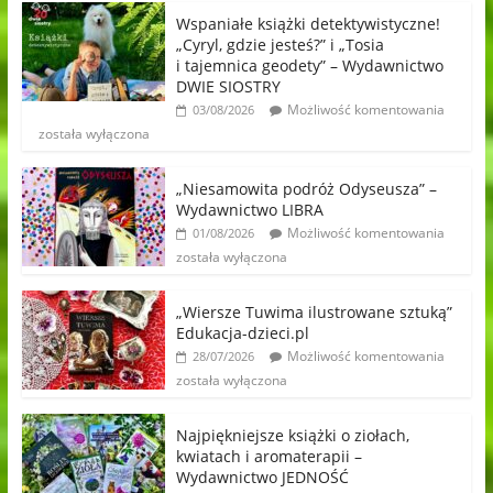
Wspaniałe książki detektywistyczne!
„Cyryl, gdzie jesteś?” i „Tosia
i tajemnica geodety” – Wydawnictwo
DWIE SIOSTRY
Możliwość komentowania
03/08/2026
została wyłączona
„Niesamowita podróż Odyseusza” –
Wydawnictwo LIBRA
Możliwość komentowania
01/08/2026
została wyłączona
„Wiersze Tuwima ilustrowane sztuką”
Edukacja-dzieci.pl
Możliwość komentowania
28/07/2026
została wyłączona
Najpiękniejsze książki o ziołach,
kwiatach i aromaterapii –
Wydawnictwo JEDNOŚĆ