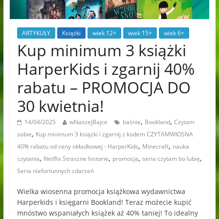
ARTYKUŁY
Książki
wiek 12+
wiek 15+
wiek 6+
Kup minimum 3 książki
HarperKids i zgarnij 40%
rabatu – PROMOCJA DO
30 kwietnia!
,
,
14/04/2025
wNaszejBajce
baśnie
Bookland
Czytam
,
sobie
Kup minimum 3 książki i zgarnij z kodem CZYTAMWIOSNA
,
,
40% rabatu od ceny okładkowej - HarperKids
Minecraft
nauka
,
,
,
,
czytania
Netflix Straszne historie
promocja
seria czytam bo lubię
Seria niefortunnych zdarzeń
Wielka wiosenna promocja książkowa wydawnictwa
Harperkids i księgarni Bookland! Teraz możecie kupić
mnóstwo wspaniałych książek aż 40% taniej! To idealny