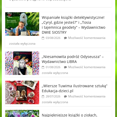
Wspaniałe książki detektywistyczne!
„Cyryl, gdzie jesteś?” i „Tosia
i tajemnica geodety” – Wydawnictwo
DWIE SIOSTRY
Możliwość komentowania
03/08/2026
została wyłączona
„Niesamowita podróż Odyseusza” –
Wydawnictwo LIBRA
Możliwość komentowania
01/08/2026
została wyłączona
„Wiersze Tuwima ilustrowane sztuką”
Edukacja-dzieci.pl
Możliwość komentowania
28/07/2026
została wyłączona
Najpiękniejsze książki o ziołach,