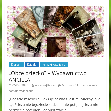
Dorośli
Książki
Książki katolickie
„Obce dziecko” – Wydawnictwo
ANCILLA
05/08/2026
wNaszejBajce
Możliwość komentowania
została wyłączona
„Bądźcie miłosierni, jak Ojciec wasz jest miłosierny. Nie
sądźcie, a nie będziecie sądzeni; nie potępiajcie, a nie
będziecie potępieni; odpuszczajcie,