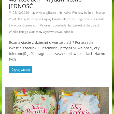
JEDNOŚĆ
,
,
28/12/2020
wNaszejBajce
Adria Fruitos
baśnie
Esteve
,
,
,
,
Pujol i Pons
Katarzyna Gajos
książki dla dzieci
legendy
O Grande
,
,
,
Livro dos Contos com Valores
opowiadania
wartości dla dzieci
,
Wielka księga wartości
wydawnictwo Jedność
Rozmawiacie z dziećmi o wartościach? Poruszacie
kwestie szacunku, uczciwości, przyjaźni, wolności, czy
tolerancji? Jeśli pragniecie zaszczepić w dzieciach ziarno
tych
Czytaj więcej