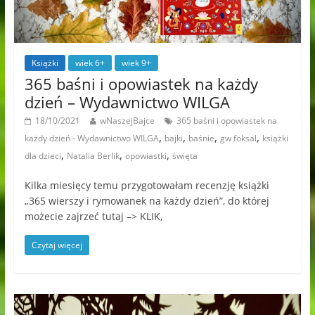
Książki
wiek 6+
wiek 9+
365 baśni i opowiastek na każdy
dzień – Wydawnictwo WILGA
18/10/2021
wNaszejBajce
365 baśni i opowiastek na
,
,
,
,
każdy dzień - Wydawnictwo WILGA
bajki
baśnie
gw foksal
książki
,
,
,
dla dzieci
Natalia Berlik
opowiastki
święta
Kilka miesięcy temu przygotowałam recenzję książki
„365 wierszy i rymowanek na każdy dzień”, do której
możecie zajrzeć tutaj –> KLIK,
Czytaj więcej