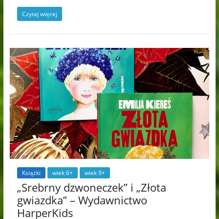
Czytaj więcej
Książki
wiek 6+
wiek 9+
„Srebrny dzwoneczek” i „Złota
gwiazdka” – Wydawnictwo
HarperKids