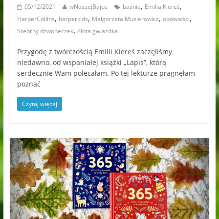
,
,
05/12/2021
wNaszejBajce
baśnie
Emilia Kiereś
,
,
,
,
HarperCollins
harperkids
Małgorzata Musierowicz
opowieści
,
Srebrny dzwoneczek
Złota gwiazdka
Przygodę z twórczością Emilii Kiereś zaczęliśmy
niedawno, od wspaniałej książki „Lapis”, którą
serdecznie Wam polecałam. Po tej lekturze pragnęłam
poznać
Czytaj więcej