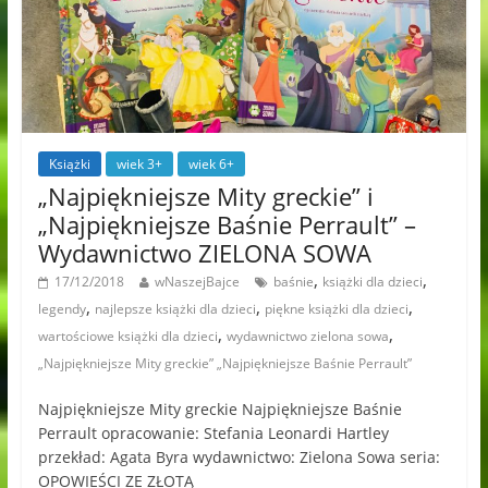
Książki
wiek 3+
wiek 6+
„Najpiękniejsze Mity greckie” i
„Najpiękniejsze Baśnie Perrault” –
Wydawnictwo ZIELONA SOWA
,
,
17/12/2018
wNaszejBajce
baśnie
książki dla dzieci
,
,
,
legendy
najlepsze książki dla dzieci
piękne książki dla dzieci
,
,
wartościowe książki dla dzieci
wydawnictwo zielona sowa
„Najpiękniejsze Mity greckie” „Najpiękniejsze Baśnie Perrault”
Najpiękniejsze Mity greckie Najpiękniejsze Baśnie
Perrault opracowanie: Stefania Leonardi Hartley
przekład: Agata Byra wydawnictwo: Zielona Sowa seria:
OPOWIEŚCI ZE ZŁOTĄ