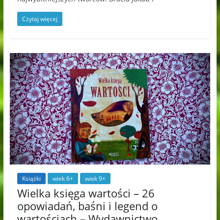
Czytaj więcej
Książki
wiek 6+
wiek 9+
Wielka księga wartości – 26
opowiadań, baśni i legend o
wartościach – Wydawnictwo