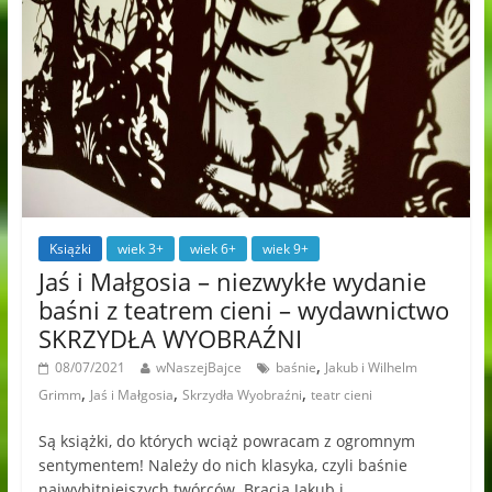
Książki
wiek 3+
wiek 6+
wiek 9+
Jaś i Małgosia – niezwykłe wydanie
baśni z teatrem cieni – wydawnictwo
SKRZYDŁA WYOBRAŹNI
,
08/07/2021
wNaszejBajce
baśnie
Jakub i Wilhelm
,
,
,
Grimm
Jaś i Małgosia
Skrzydła Wyobraźni
teatr cieni
Są książki, do których wciąż powracam z ogromnym
sentymentem! Należy do nich klasyka, czyli baśnie
najwybitniejszych twórców. Bracia Jakub i