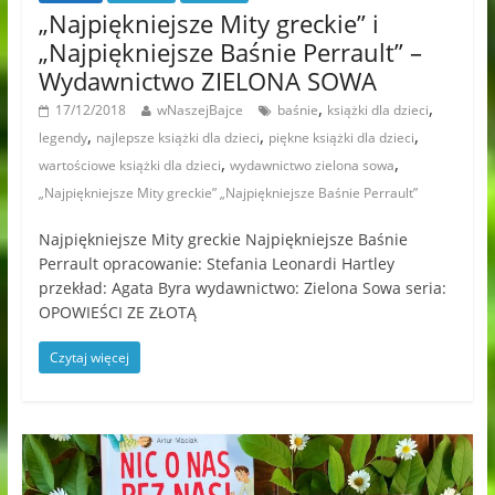
„Najpiękniejsze Mity greckie” i
„Najpiękniejsze Baśnie Perrault” –
Wydawnictwo ZIELONA SOWA
,
,
17/12/2018
wNaszejBajce
baśnie
książki dla dzieci
,
,
,
legendy
najlepsze książki dla dzieci
piękne książki dla dzieci
,
,
wartościowe książki dla dzieci
wydawnictwo zielona sowa
„Najpiękniejsze Mity greckie” „Najpiękniejsze Baśnie Perrault”
Najpiękniejsze Mity greckie Najpiękniejsze Baśnie
Perrault opracowanie: Stefania Leonardi Hartley
przekład: Agata Byra wydawnictwo: Zielona Sowa seria:
OPOWIEŚCI ZE ZŁOTĄ
Czytaj więcej