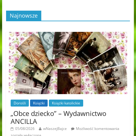
Najnowsze
Dorośli
Książki
Książki katolickie
„Obce dziecko” – Wydawnictwo
ANCILLA
05/08/2026
wNaszejBajce
Możliwość komentowania
została wyłączona