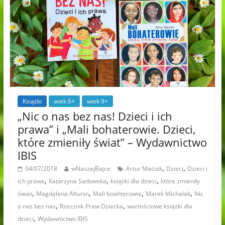
Książki
wiek 6+
wiek 9+
„Nic o nas bez nas! Dzieci i ich
prawa” i „Mali bohaterowie. Dzieci,
które zmieniły świat” – Wydawnictwo
IBIS
,
,
04/07/2018
wNaszejBajce
Artur Maciak
Dzieci
Dzieci i
,
,
,
ich prawa
Katarzyna Sadowska
książki dla dzieci
które zmieniły
,
,
,
,
świat
Magdalena Ałtunin
Mali boahterowie
Marek Michalak
Nic
,
,
o nas bez nas
Rzecznik Praw Dziecka
wartościowe książki dla
,
dzieci
Wydawnictwo IBIS