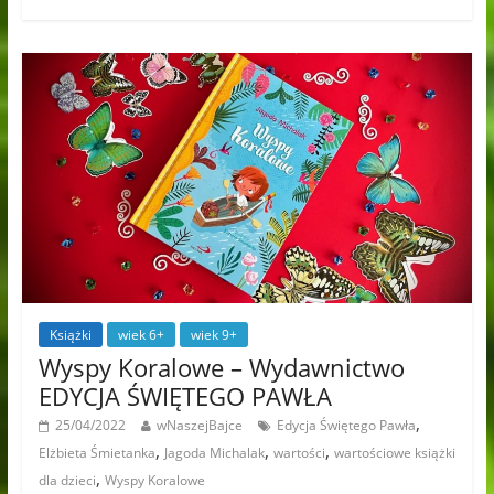
Książki
wiek 6+
wiek 9+
Wyspy Koralowe – Wydawnictwo
EDYCJA ŚWIĘTEGO PAWŁA
,
25/04/2022
wNaszejBajce
Edycja Świętego Pawła
,
,
,
Elżbieta Śmietanka
Jagoda Michalak
wartości
wartościowe książki
,
dla dzieci
Wyspy Koralowe