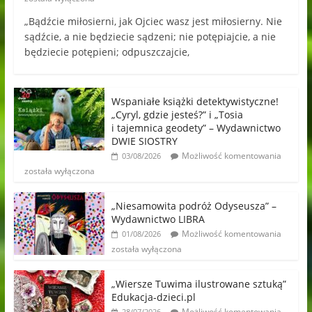
„Bądźcie miłosierni, jak Ojciec wasz jest miłosierny. Nie
sądźcie, a nie będziecie sądzeni; nie potępiajcie, a nie
będziecie potępieni; odpuszczajcie,
Wspaniałe książki detektywistyczne!
„Cyryl, gdzie jesteś?” i „Tosia
i tajemnica geodety” – Wydawnictwo
DWIE SIOSTRY
Możliwość komentowania
03/08/2026
została wyłączona
„Niesamowita podróż Odyseusza” –
Wydawnictwo LIBRA
Możliwość komentowania
01/08/2026
została wyłączona
„Wiersze Tuwima ilustrowane sztuką”
Edukacja-dzieci.pl
Możliwość komentowania
28/07/2026