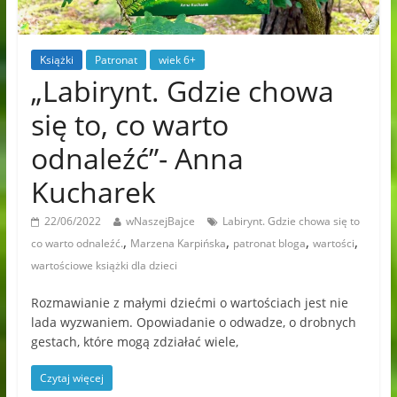
Książki
Patronat
wiek 6+
„Labirynt. Gdzie chowa
się to, co warto
odnaleźć”- Anna
Kucharek
22/06/2022
wNaszejBajce
Labirynt. Gdzie chowa się to
,
,
,
,
co warto odnaleźć.
Marzena Karpińska
patronat bloga
wartości
wartościowe książki dla dzieci
Rozmawianie z małymi dziećmi o wartościach jest nie
lada wyzwaniem. Opowiadanie o odwadze, o drobnych
gestach, które mogą zdziałać wiele,
Czytaj więcej