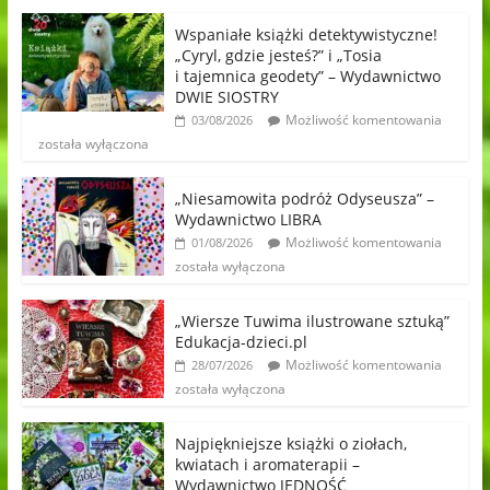
Wspaniałe książki detektywistyczne!
„Cyryl, gdzie jesteś?” i „Tosia
i tajemnica geodety” – Wydawnictwo
DWIE SIOSTRY
Możliwość komentowania
03/08/2026
została wyłączona
„Niesamowita podróż Odyseusza” –
Wydawnictwo LIBRA
Możliwość komentowania
01/08/2026
została wyłączona
„Wiersze Tuwima ilustrowane sztuką”
Edukacja-dzieci.pl
Możliwość komentowania
28/07/2026
została wyłączona
Najpiękniejsze książki o ziołach,
kwiatach i aromaterapii –
Wydawnictwo JEDNOŚĆ