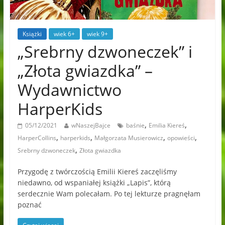
Książki
wiek 6+
wiek 9+
„Srebrny dzwoneczek” i
„Złota gwiazdka” –
Wydawnictwo
HarperKids
,
,
05/12/2021
wNaszejBajce
baśnie
Emilia Kiereś
,
,
,
,
HarperCollins
harperkids
Małgorzata Musierowicz
opowieści
,
Srebrny dzwoneczek
Złota gwiazdka
Przygodę z twórczością Emilii Kiereś zaczęliśmy
niedawno, od wspaniałej książki „Lapis”, którą
serdecznie Wam polecałam. Po tej lekturze pragnęłam
poznać