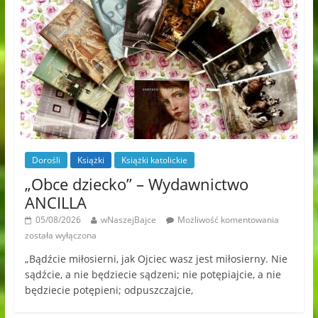
Dorośli
Książki
Książki katolickie
„Obce dziecko” – Wydawnictwo
ANCILLA
05/08/2026
wNaszejBajce
Możliwość komentowania
została wyłączona
„Bądźcie miłosierni, jak Ojciec wasz jest miłosierny. Nie
sądźcie, a nie będziecie sądzeni; nie potępiajcie, a nie
będziecie potępieni; odpuszczajcie,