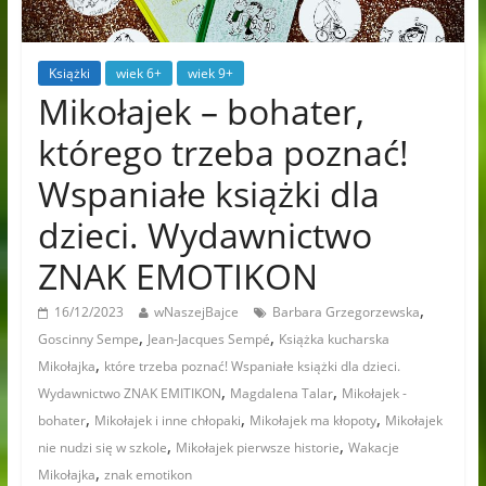
Książki
wiek 6+
wiek 9+
Mikołajek – bohater,
którego trzeba poznać!
Wspaniałe książki dla
dzieci. Wydawnictwo
ZNAK EMOTIKON
,
16/12/2023
wNaszejBajce
Barbara Grzegorzewska
,
,
Goscinny Sempe
Jean-Jacques Sempé
Książka kucharska
,
Mikołajka
które trzeba poznać! Wspaniałe książki dla dzieci.
,
,
Wydawnictwo ZNAK EMITIKON
Magdalena Talar
Mikołajek -
,
,
,
bohater
Mikołajek i inne chłopaki
Mikołajek ma kłopoty
Mikołajek
,
,
nie nudzi się w szkole
Mikołajek pierwsze historie
Wakacje
,
Mikołajka
znak emotikon