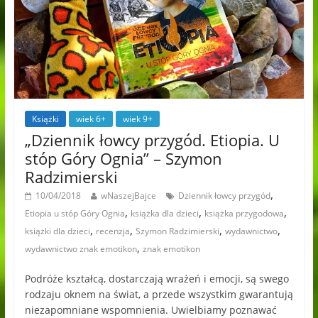
Książki
wiek 6+
wiek 9+
„Dziennik łowcy przygód. Etiopia. U
stóp Góry Ognia” – Szymon
Radzimierski
,
10/04/2018
wNaszejBajce
Dziennik łowcy przygód
,
,
,
Etiopia u stóp Góry Ognia
książka dla dzieci
książka przygodowa
,
,
,
,
książki dla dzieci
recenzja
Szymon Radzimierski
wydawnictwo
,
wydawnictwo znak emotikon
znak emotikon
Podróże kształcą, dostarczają wrażeń i emocji, są swego
rodzaju oknem na świat, a przede wszystkim gwarantują
niezapomniane wspomnienia. Uwielbiamy poznawać