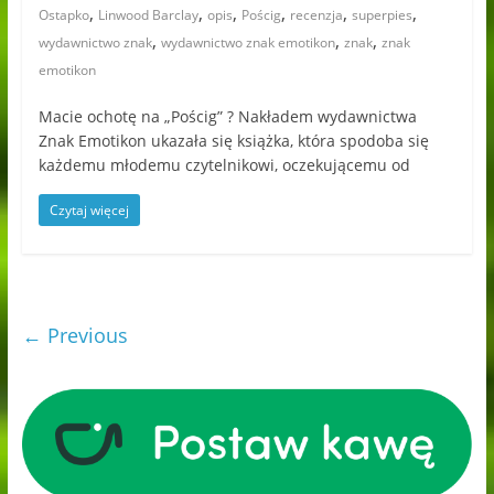
,
,
,
,
,
,
Ostapko
Linwood Barclay
opis
Pościg
recenzja
superpies
,
,
,
wydawnictwo znak
wydawnictwo znak emotikon
znak
znak
emotikon
Macie ochotę na „Pościg” ? Nakładem wydawnictwa
Znak Emotikon ukazała się książka, która spodoba się
każdemu młodemu czytelnikowi, oczekującemu od
Czytaj więcej
← Previous