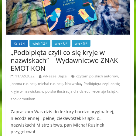
Książki
wiek 12+
wiek 6+
wiek 9+
„Podbipięta czyli co się kryje w
nazwiskach” – Wydawnictwo ZNAK
EMOTIKON
,
11/02/2022
wNaszejBajce
czytam polskich autorów
,
,
,
joanna rusinek
michał rusinek
Nazwiska
Podbipięta czyli co się
,
,
,
kryje w nazwiskach
polska ilustracja dla dzieci
recenzja książki
znak emotikon
Zapraszam Was dziś do lektury bardzo oryginalnej,
niecodziennej i pełnej ciekawostek książki o…
nazwiskach! Mistrz słowa, pan Michał Rusinek
przygotował