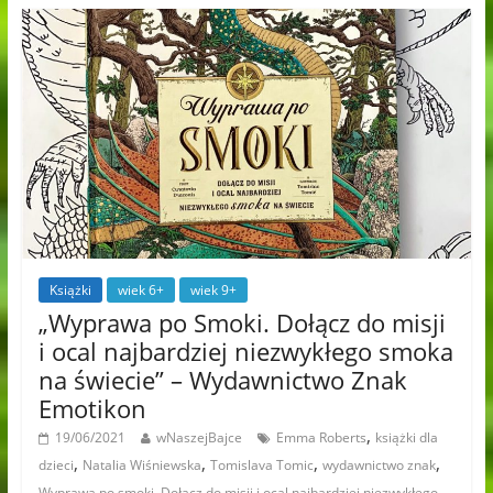
Książki
wiek 6+
wiek 9+
„Wyprawa po Smoki. Dołącz do misji
i ocal najbardziej niezwykłego smoka
na świecie” – Wydawnictwo Znak
Emotikon
,
19/06/2021
wNaszejBajce
Emma Roberts
książki dla
,
,
,
,
dzieci
Natalia Wiśniewska
Tomislava Tomic
wydawnictwo znak
Wyprawa po smoki. Dołącz do misji i ocal najbardziej niezwykłego