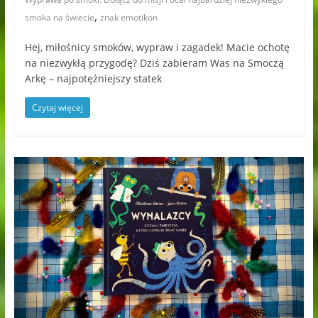
,
smoka na świecie
znak emotikon
Hej, miłośnicy smoków, wypraw i zagadek! Macie ochotę
na niezwykłą przygodę? Dziś zabieram Was na Smoczą
Arkę – najpotężniejszy statek
Czytaj więcej