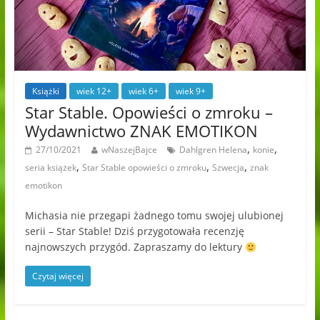
Książki
wiek 12+
wiek 6+
wiek 9+
Star Stable. Opowieści o zmroku –
Wydawnictwo ZNAK EMOTIKON
,
,
27/10/2021
wNaszejBajce
Dahlgren Helena
konie
,
,
,
seria książek
Star Stable opowieści o zmroku
Szwecja
znak
emotikon
Michasia nie przegapi żadnego tomu swojej ulubionej
serii – Star Stable! Dziś przygotowała recenzję
najnowszych przygód. Zapraszamy do lektury
Czytaj więcej