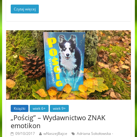
Czytaj więcej
Książki
wiek 6+
wiek 9+
„Pościg” – Wydawnictwo ZNAK
emotikon
09/10/2017
wNaszejBajce
Adriana Sokołowska -