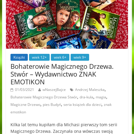
Książki
wiek 12+
wiek 6+
wiek 9+
Bohaterowie Magicznego Drzewa.
Stwór – Wydawnictwo ZNAK
EMOTIKON
,
01/03/2021
wNaszejBajce
Andrzej Maleszka
,
,
,
Bohaterowie Magicznego Drzewa Stwór
dra-kula
magia
,
,
,
Magiczne Drzewo
pies Budyń
seria książek dla dzieci
znak
emotikon
Kilka lat temu kupiłam dla Michasi pierwszy tom serii
Magicznego Drzewa. Zaczynała ona wówczas swoją