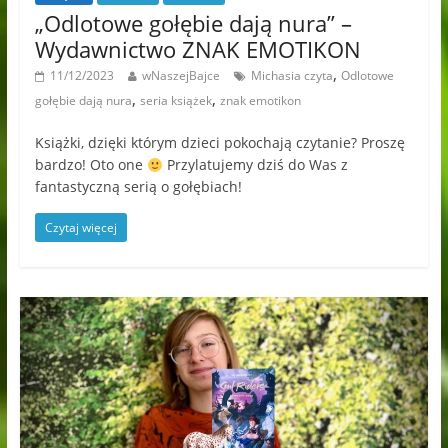
„Odlotowe gołębie dają nura” –
Wydawnictwo ZNAK EMOTIKON
,
11/12/2023
wNaszejBajce
Michasia czyta
Odlotowe
,
,
gołębie dają nura
seria książek
znak emotikon
Książki, dzięki którym dzieci pokochają czytanie? Proszę
bardzo! Oto one
Przylatujemy dziś do Was z
fantastyczną serią o gołębiach!
Czytaj więcej