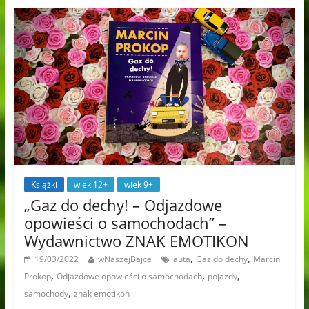
Książki
wiek 12+
wiek 9+
„Gaz do dechy! – Odjazdowe
opowieści o samochodach” –
Wydawnictwo ZNAK EMOTIKON
,
,
19/03/2022
wNaszejBajce
auta
Gaz do dechy
Marcin
,
,
,
Prokop
Odjazdowe opowieści o samochodach
pojazdy
,
samochody
znak emotikon