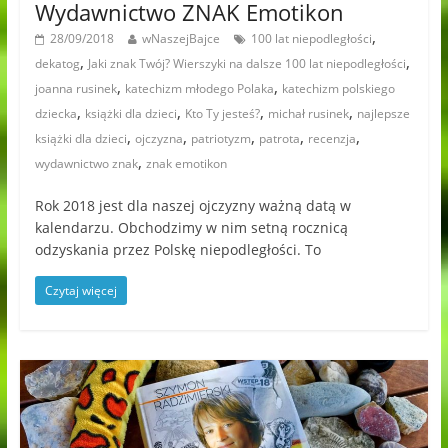
Wydawnictwo ZNAK Emotikon
,
28/09/2018
wNaszejBajce
100 lat niepodległości
,
,
dekatog
Jaki znak Twój? Wierszyki na dalsze 100 lat niepodległości
,
,
joanna rusinek
katechizm młodego Polaka
katechizm polskiego
,
,
,
,
dziecka
książki dla dzieci
Kto Ty jesteś?
michał rusinek
najlepsze
,
,
,
,
,
książki dla dzieci
ojczyzna
patriotyzm
patrota
recenzja
,
wydawnictwo znak
znak emotikon
Rok 2018 jest dla naszej ojczyzny ważną datą w
kalendarzu. Obchodzimy w nim setną rocznicą
odzyskania przez Polskę niepodległości. To
Czytaj więcej