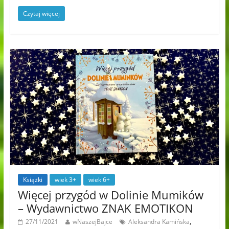
Czytaj więcej
Książki
wiek 3+
wiek 6+
Więcej przygód w Dolinie Mumików
– Wydawnictwo ZNAK EMOTIKON
,
27/11/2021
wNaszejBajce
Aleksandra Kamińska