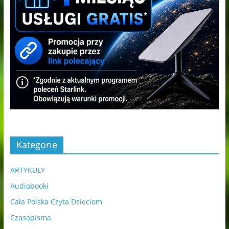
Kategorie
ARTYKUŁY
Audiobooki
Cała Polska Czyta Dzieciom
Czasopisma