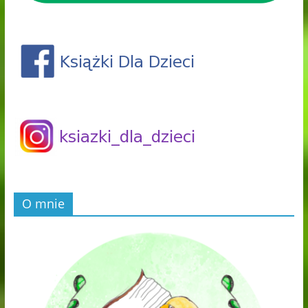
O mnie