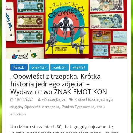
Książki
wiek 12+
wiek 6+
wiek 9+
„Opowieści z trzepaka. Krótka
historia jednego zdjęcia” –
Wydawnictwo ZNAK EMOTIKON
19/11/2021
wNaszejBajce
Krótka historia jednego
,
,
,
zdjęcia
Opowieści z trzepaka
Paulina Tyczkowska
znak
emotikon
Urodziłam się w latach 80, dlatego gdy dojrzałam tę