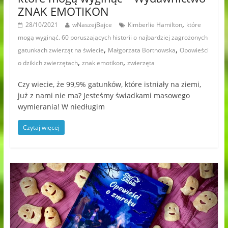
ZNAK EMOTIKON
,
28/10/2021
wNaszejBajce
Kimberlie Hamilton
które
mogą wyginąć. 60 poruszających historii o najbardziej zagrożonych
,
,
gatunkach zwierząt na świecie
Małgorzata Bortnowska
Opowieści
,
,
o dzikich zwierzętach
znak emotikon
zwierzęta
Czy wiecie, że 99,9% gatunków, które istniały na ziemi,
już z nami nie ma? Jesteśmy świadkami masowego
wymierania! W niedługim
Czytaj więcej