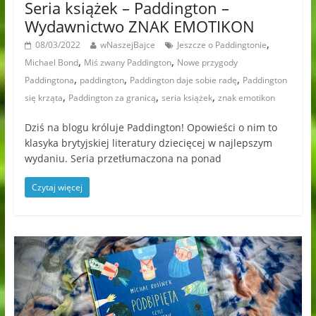
Seria książek – Paddington –
Wydawnictwo ZNAK EMOTIKON
,
08/03/2022
wNaszejBajce
Jeszcze o Paddingtonie
,
,
Michael Bond
Miś zwany Paddington
Nowe przygody
,
,
,
Paddingtona
paddington
Paddington daje sobie radę
Paddington
,
,
,
się krząta
Paddington za granicą
seria książek
znak emotikon
Dziś na blogu króluje Paddington! Opowieści o nim to
klasyka brytyjskiej literatury dziecięcej w najlepszym
wydaniu. Seria przetłumaczona na ponad
Czytaj więcej