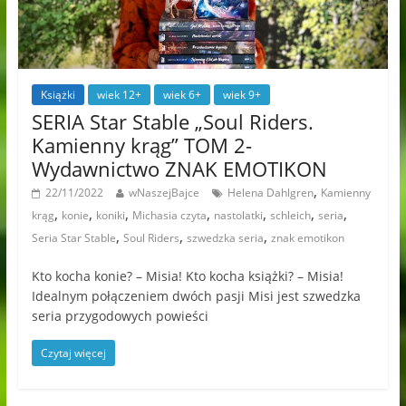
Książki
wiek 12+
wiek 6+
wiek 9+
SERIA Star Stable „Soul Riders.
Kamienny krąg” TOM 2-
Wydawnictwo ZNAK EMOTIKON
,
22/11/2022
wNaszejBajce
Helena Dahlgren
Kamienny
,
,
,
,
,
,
,
krąg
konie
koniki
Michasia czyta
nastolatki
schleich
seria
,
,
,
Seria Star Stable
Soul Riders
szwedzka seria
znak emotikon
Kto kocha konie? – Misia! Kto kocha książki? – Misia!
Idealnym połączeniem dwóch pasji Misi jest szwedzka
seria przygodowych powieści
Czytaj więcej