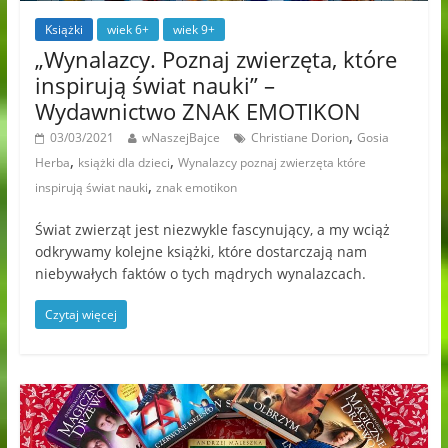
Książki
wiek 6+
wiek 9+
„Wynalazcy. Poznaj zwierzęta, które
inspirują świat nauki” –
Wydawnictwo ZNAK EMOTIKON
,
03/03/2021
wNaszejBajce
Christiane Dorion
Gosia
,
,
Herba
książki dla dzieci
Wynalazcy poznaj zwierzęta które
,
inspirują świat nauki
znak emotikon
Świat zwierząt jest niezwykle fascynujący, a my wciąż
odkrywamy kolejne książki, które dostarczają nam
niebywałych faktów o tych mądrych wynalazcach.
Czytaj więcej