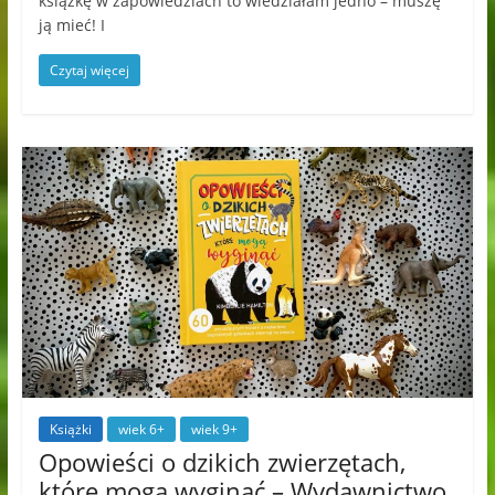
książkę w zapowiedziach to wiedziałam jedno – muszę
ją mieć! I
Czytaj więcej
Książki
wiek 6+
wiek 9+
Opowieści o dzikich zwierzętach,
które mogą wyginąć – Wydawnictwo