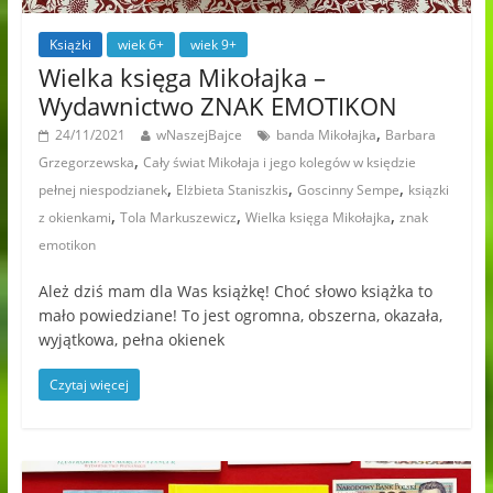
Książki
wiek 6+
wiek 9+
Wielka księga Mikołajka –
Wydawnictwo ZNAK EMOTIKON
,
24/11/2021
wNaszejBajce
banda Mikołajka
Barbara
,
Grzegorzewska
Cały świat Mikołaja i jego kolegów w księdzie
,
,
,
pełnej niespodzianek
Elżbieta Staniszkis
Goscinny Sempe
ksiązki
,
,
,
z okienkami
Tola Markuszewicz
Wielka księga Mikołajka
znak
emotikon
Ależ dziś mam dla Was książkę! Choć słowo książka to
mało powiedziane! To jest ogromna, obszerna, okazała,
wyjątkowa, pełna okienek
Czytaj więcej