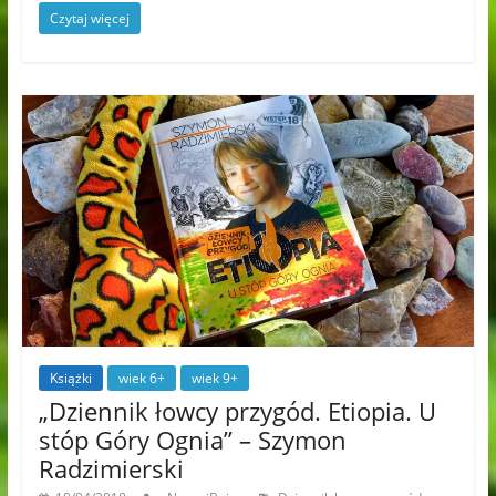
Czytaj więcej
Książki
wiek 6+
wiek 9+
„Dziennik łowcy przygód. Etiopia. U
stóp Góry Ognia” – Szymon
Radzimierski