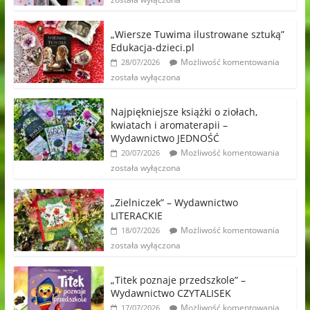
„Wiersze Tuwima ilustrowane sztuką”
Edukacja-dzieci.pl
Możliwość komentowania
28/07/2026
została wyłączona
Najpiękniejsze książki o ziołach,
kwiatach i aromaterapii –
Wydawnictwo JEDNOŚĆ
Możliwość komentowania
20/07/2026
została wyłączona
„Zielniczek” – Wydawnictwo
LITERACKIE
Możliwość komentowania
18/07/2026
została wyłączona
„Titek poznaje przedszkole” –
Wydawnictwo CZYTALISEK
Możliwość komentowania
17/07/2026