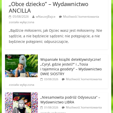
„Obce dziecko” – Wydawnictwo
ANCILLA
05/08/2026
wNaszejBajce
Możliwość komentowania
została wyłączona
„Bądźcie miłosierni, jak Ojciec wasz jest miłosierny. Nie
sądźcie, a nie będziecie sądzeni; nie potępiajcie, a nie
będziecie potępieni; odpuszczajcie,
Wspaniałe książki detektywistyczne!
„Cyryl, gdzie jesteś?” i „Tosia
i tajemnica geodety” – Wydawnictwo
DWIE SIOSTRY
Możliwość komentowania
03/08/2026
została wyłączona
„Niesamowita podróż Odyseusza” –
Wydawnictwo LIBRA
Możliwość komentowania
01/08/2026
została wyłączona