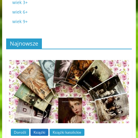
wiek 3+
wiek 6+
wiek 9+
Najnowsze
Dorośli
Książki
Książki katolickie