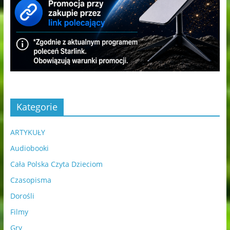
Kategorie
ARTYKUŁY
Audiobooki
Cała Polska Czyta Dzieciom
Czasopisma
Dorośli
Filmy
Gry