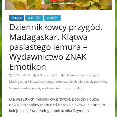
Książki
wiek 12+
wiek 9+
Dziennik łowcy przygód.
Madagaskar. Klątwa
pasiastego lemura –
Wydawnictwo ZNAK
Emotikon
17/10/2019
wNaszejBajce
Dziennik łowcy przygód
,
,
,
Madagaskar Klątwa pasiastego lemura
książki dla dzieci
podróże
,
Szymon Radzimierski
wydawnictwo znak emotikon
Dla wszystkich miłośników przygód, podróży i dużej
dawki adrenaliny mam dziś bardzo ciekawą lekturę! To
kolejna książka młodego podróżnika Szymona