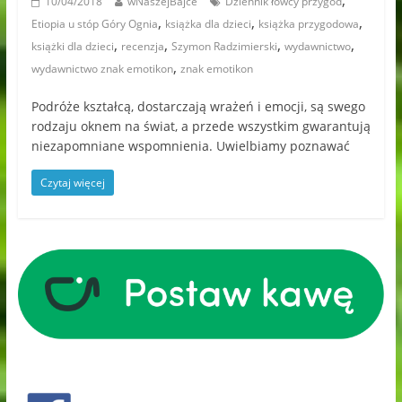
,
10/04/2018
wNaszejBajce
Dziennik łowcy przygód
,
,
,
Etiopia u stóp Góry Ognia
książka dla dzieci
książka przygodowa
,
,
,
,
książki dla dzieci
recenzja
Szymon Radzimierski
wydawnictwo
,
wydawnictwo znak emotikon
znak emotikon
Podróże kształcą, dostarczają wrażeń i emocji, są swego
rodzaju oknem na świat, a przede wszystkim gwarantują
niezapomniane wspomnienia. Uwielbiamy poznawać
Czytaj więcej