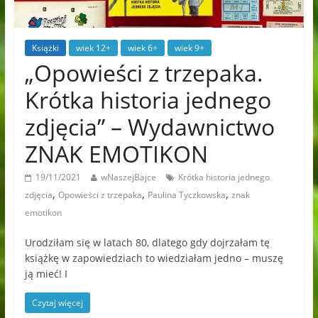
Książki
wiek 12+
wiek 6+
wiek 9+
„Opowieści z trzepaka.
Krótka historia jednego
zdjęcia” – Wydawnictwo
ZNAK EMOTIKON
19/11/2021
wNaszejBajce
Krótka historia jednego
,
,
,
zdjęcia
Opowieści z trzepaka
Paulina Tyczkowska
znak
emotikon
Urodziłam się w latach 80, dlatego gdy dojrzałam tę
książkę w zapowiedziach to wiedziałam jedno – muszę
ją mieć! I
Czytaj więcej