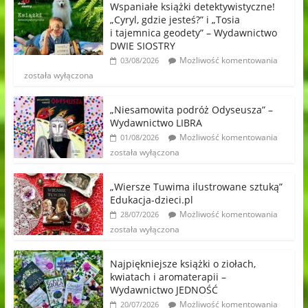
Wspaniałe książki detektywistyczne!
„Cyryl, gdzie jesteś?” i „Tosia
i tajemnica geodety” – Wydawnictwo
DWIE SIOSTRY
Możliwość komentowania
03/08/2026
została wyłączona
„Niesamowita podróż Odyseusza” –
Wydawnictwo LIBRA
Możliwość komentowania
01/08/2026
została wyłączona
„Wiersze Tuwima ilustrowane sztuką”
Edukacja-dzieci.pl
Możliwość komentowania
28/07/2026
została wyłączona
Najpiękniejsze książki o ziołach,
kwiatach i aromaterapii –
Wydawnictwo JEDNOŚĆ
Możliwość komentowania
20/07/2026