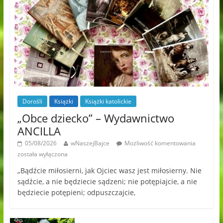
Dorośli
Książki
Książki katolickie
„Obce dziecko” – Wydawnictwo
ANCILLA
05/08/2026
wNaszejBajce
Możliwość komentowania
została wyłączona
„Bądźcie miłosierni, jak Ojciec wasz jest miłosierny. Nie
sądźcie, a nie będziecie sądzeni; nie potępiajcie, a nie
będziecie potępieni; odpuszczajcie,