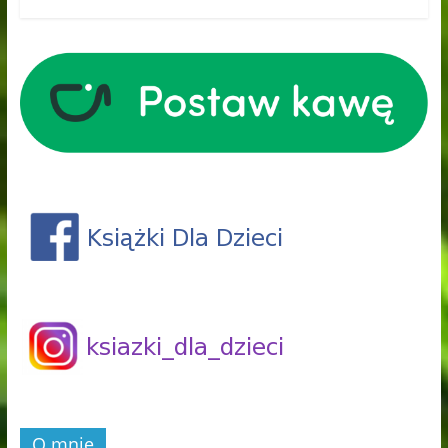
O mnie