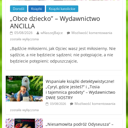
Dorośli
Książki
Książki katolickie
„Obce dziecko” – Wydawnictwo
ANCILLA
05/08/2026
wNaszejBajce
Możliwość komentowania
została wyłączona
„Bądźcie miłosierni, jak Ojciec wasz jest miłosierny. Nie
sądźcie, a nie będziecie sądzeni; nie potępiajcie, a nie
będziecie potępieni; odpuszczajcie,
Wspaniałe książki detektywistyczne!
„Cyryl, gdzie jesteś?” i „Tosia
i tajemnica geodety” – Wydawnictwo
DWIE SIOSTRY
Możliwość komentowania
03/08/2026
została wyłączona
„Niesamowita podróż Odyseusza” –