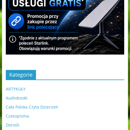
Kategorie
ARTYKUŁY
Audiobooki
Cała Polska Czyta Dzieciom
Czasopisma
Dorośli