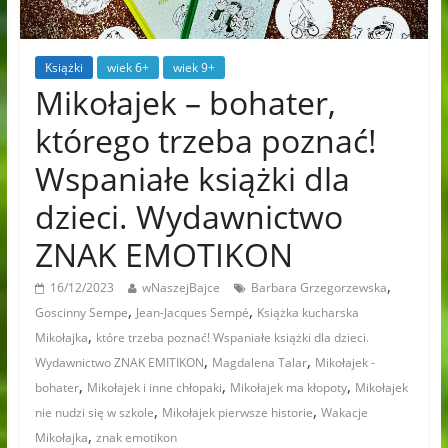
Książki
wiek 6+
wiek 9+
Mikołajek – bohater,
którego trzeba poznać!
Wspaniałe książki dla
dzieci. Wydawnictwo
ZNAK EMOTIKON
,
16/12/2023
wNaszejBajce
Barbara Grzegorzewska
,
,
Goscinny Sempe
Jean-Jacques Sempé
Książka kucharska
,
Mikołajka
które trzeba poznać! Wspaniałe książki dla dzieci.
,
,
Wydawnictwo ZNAK EMITIKON
Magdalena Talar
Mikołajek -
,
,
,
bohater
Mikołajek i inne chłopaki
Mikołajek ma kłopoty
Mikołajek
,
,
nie nudzi się w szkole
Mikołajek pierwsze historie
Wakacje
,
Mikołajka
znak emotikon