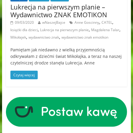
Lukrecja na pierwszym planie –
Wydawnictwo ZNAK EMOTIKON
,
,
09/03/2020
wNaszejBajce
Anne Goscinny
CATEL
,
,
,
książki dla dzieci
Lukrecja na pierwszym planie
Magdalena Talar
,
,
Mikołajek
wydawnictwo znak
wydawnictwo znak emotikon
Pamiętam jak niedawno z wielką przyjemnością
odkrywałam z dziećmi świat Mikołajka, a teraz na naszej
czytelniczej drodze stanęła Lukrecja. Anne
Czytaj więcej