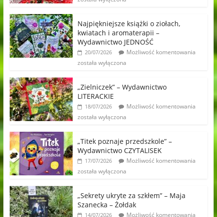
Najpiękniejsze książki o ziołach,
kwiatach i aromaterapii –
Wydawnictwo JEDNOŚĆ
Możliwość komentowania
20/07/2026
została wyłączona
„Zielniczek” – Wydawnictwo
LITERACKIE
Możliwość komentowania
18/07/2026
została wyłączona
„Titek poznaje przedszkole” –
Wydawnictwo CZYTALISEK
Możliwość komentowania
17/07/2026
została wyłączona
„Sekrety ukryte za szkłem” – Maja
Szanecka – Żołdak
Możliwość komentowania
14/07/2026