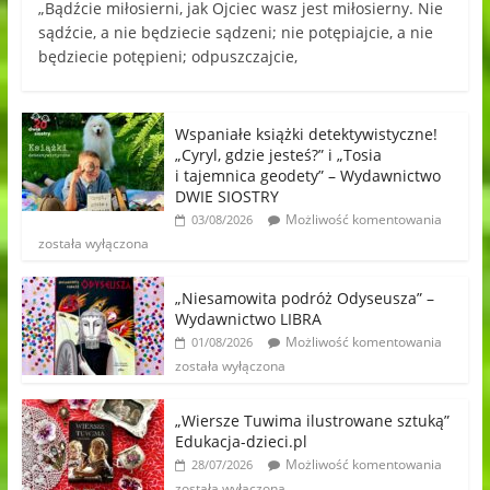
„Bądźcie miłosierni, jak Ojciec wasz jest miłosierny. Nie
sądźcie, a nie będziecie sądzeni; nie potępiajcie, a nie
będziecie potępieni; odpuszczajcie,
Wspaniałe książki detektywistyczne!
„Cyryl, gdzie jesteś?” i „Tosia
i tajemnica geodety” – Wydawnictwo
DWIE SIOSTRY
Możliwość komentowania
03/08/2026
została wyłączona
„Niesamowita podróż Odyseusza” –
Wydawnictwo LIBRA
Możliwość komentowania
01/08/2026
została wyłączona
„Wiersze Tuwima ilustrowane sztuką”
Edukacja-dzieci.pl
Możliwość komentowania
28/07/2026
została wyłączona