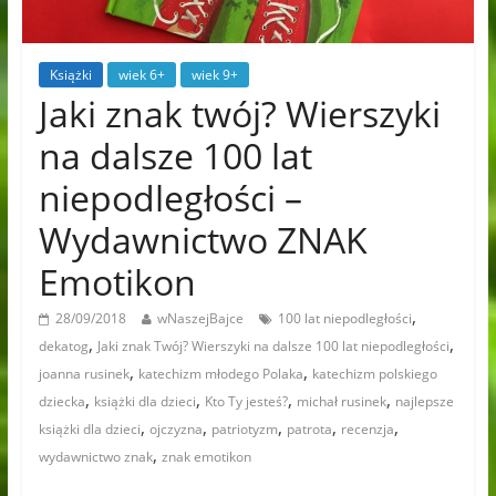
Książki
wiek 6+
wiek 9+
Jaki znak twój? Wierszyki
na dalsze 100 lat
niepodległości –
Wydawnictwo ZNAK
Emotikon
,
28/09/2018
wNaszejBajce
100 lat niepodległości
,
,
dekatog
Jaki znak Twój? Wierszyki na dalsze 100 lat niepodległości
,
,
joanna rusinek
katechizm młodego Polaka
katechizm polskiego
,
,
,
,
dziecka
książki dla dzieci
Kto Ty jesteś?
michał rusinek
najlepsze
,
,
,
,
,
książki dla dzieci
ojczyzna
patriotyzm
patrota
recenzja
,
wydawnictwo znak
znak emotikon