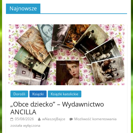
Najnowsze
Dorośli
Książki
Książki katolickie
„Obce dziecko” – Wydawnictwo
ANCILLA
05/08/2026
wNaszejBajce
Możliwość komentowania
została wyłączona