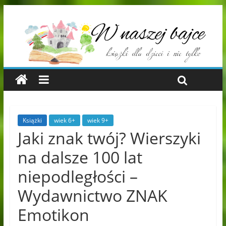
Książki
wiek 6+
wiek 9+
Jaki znak twój? Wierszyki
na dalsze 100 lat
niepodległości –
Wydawnictwo ZNAK
Emotikon