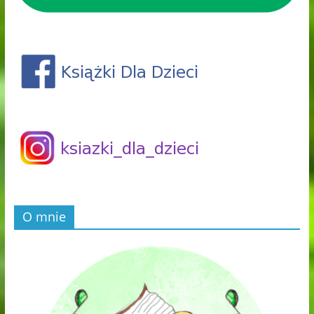
O mnie