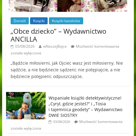
Dorośli
Książki
Książki katolickie
„Obce dziecko” – Wydawnictwo
ANCILLA
05/08/2026
wNaszejBajce
Możliwość komentowania
została wyłączona
„Bądźcie miłosierni, jak Ojciec wasz jest miłosierny. Nie
sądźcie, a nie będziecie sądzeni; nie potępiajcie, a nie
będziecie potępieni; odpuszczajcie,
Wspaniałe książki detektywistyczne!
„Cyryl, gdzie jesteś?” i „Tosia
i tajemnica geodety” – Wydawnictwo
DWIE SIOSTRY
Możliwość komentowania
03/08/2026
została wyłączona