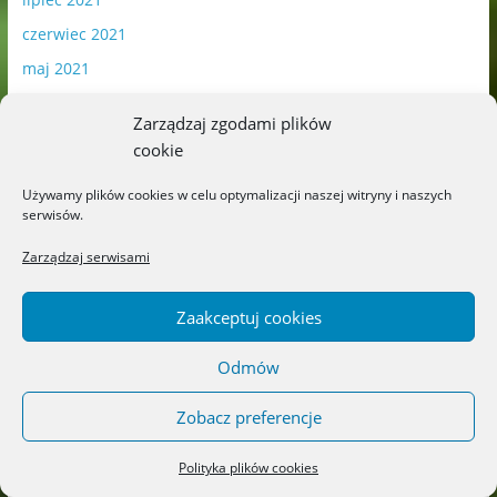
czerwiec 2021
maj 2021
kwiecień 2021
Zarządzaj zgodami plików
marzec 2021
cookie
luty 2021
Używamy plików cookies w celu optymalizacji naszej witryny i naszych
styczeń 2021
serwisów.
grudzień 2020
Zarządzaj serwisami
listopad 2020
październik 2020
Zaakceptuj cookies
wrzesień 2020
Odmów
sierpień 2020
lipiec 2020
Zobacz preferencje
czerwiec 2020
Polityka plików cookies
maj 2020