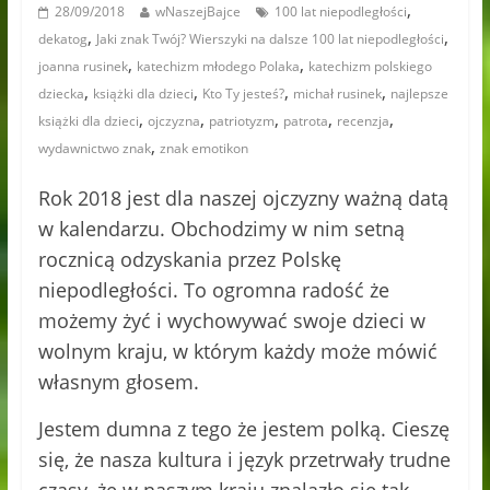
,
28/09/2018
wNaszejBajce
100 lat niepodległości
,
,
dekatog
Jaki znak Twój? Wierszyki na dalsze 100 lat niepodległości
,
,
joanna rusinek
katechizm młodego Polaka
katechizm polskiego
,
,
,
,
dziecka
książki dla dzieci
Kto Ty jesteś?
michał rusinek
najlepsze
,
,
,
,
,
książki dla dzieci
ojczyzna
patriotyzm
patrota
recenzja
,
wydawnictwo znak
znak emotikon
Rok 2018 jest dla naszej ojczyzny ważną datą
w kalendarzu. Obchodzimy w nim setną
rocznicą odzyskania przez Polskę
niepodległości. To ogromna radość że
możemy żyć i wychowywać swoje dzieci w
wolnym kraju, w którym każdy może mówić
własnym głosem.
Jestem dumna z tego że jestem polką. Cieszę
się, że nasza kultura i język przetrwały trudne
czasy, że w naszym kraju znalazło się tak