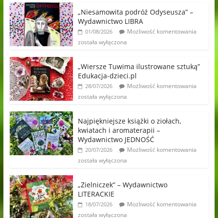
„Niesamowita podróż Odyseusza” –
Wydawnictwo LIBRA
Możliwość komentowania
01/08/2026
została wyłączona
„Wiersze Tuwima ilustrowane sztuką”
Edukacja-dzieci.pl
Możliwość komentowania
28/07/2026
została wyłączona
Najpiękniejsze książki o ziołach,
kwiatach i aromaterapii –
Wydawnictwo JEDNOŚĆ
Możliwość komentowania
20/07/2026
została wyłączona
„Zielniczek” – Wydawnictwo
LITERACKIE
Możliwość komentowania
18/07/2026
została wyłączona