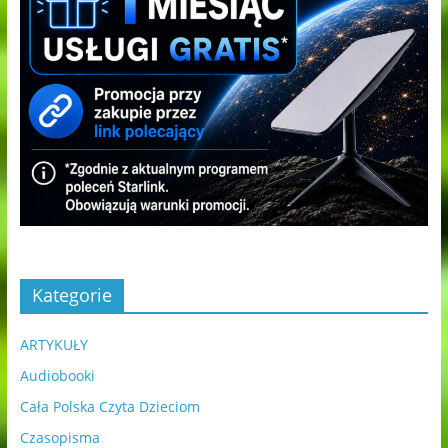
Kategorie
ARTYKUŁY
Audiobooki
Cała Polska Czyta Dzieciom
Czasopisma