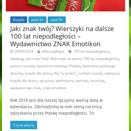
Książki
wiek 6+
wiek 9+
Jaki znak twój? Wierszyki na dalsze
100 lat niepodległości –
Wydawnictwo ZNAK Emotikon
,
28/09/2018
wNaszejBajce
100 lat niepodległości
,
,
dekatog
Jaki znak Twój? Wierszyki na dalsze 100 lat niepodległości
,
,
joanna rusinek
katechizm młodego Polaka
katechizm polskiego
,
,
,
,
dziecka
książki dla dzieci
Kto Ty jesteś?
michał rusinek
najlepsze
,
,
,
,
,
książki dla dzieci
ojczyzna
patriotyzm
patrota
recenzja
,
wydawnictwo znak
znak emotikon
Rok 2018 jest dla naszej ojczyzny ważną datą w
kalendarzu. Obchodzimy w nim setną rocznicą
odzyskania przez Polskę niepodległości. To
Czytaj więcej