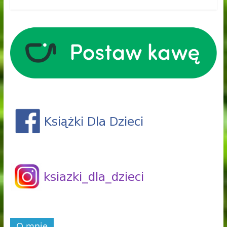
O mnie