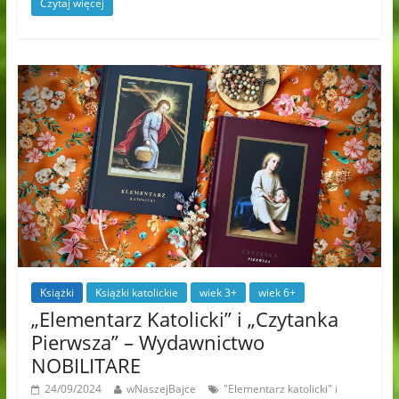
Czytaj więcej
Książki
Książki katolickie
wiek 3+
wiek 6+
„Elementarz Katolicki” i „Czytanka
Pierwsza” – Wydawnictwo
NOBILITARE
24/09/2024
wNaszejBajce
"Elementarz katolicki" i