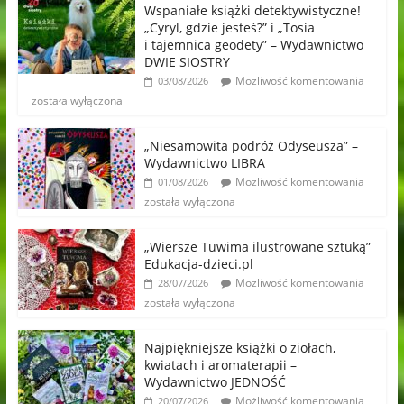
Wspaniałe książki detektywistyczne!
„Cyryl, gdzie jesteś?” i „Tosia
i tajemnica geodety” – Wydawnictwo
DWIE SIOSTRY
Możliwość komentowania
03/08/2026
została wyłączona
„Niesamowita podróż Odyseusza” –
Wydawnictwo LIBRA
Możliwość komentowania
01/08/2026
została wyłączona
„Wiersze Tuwima ilustrowane sztuką”
Edukacja-dzieci.pl
Możliwość komentowania
28/07/2026
została wyłączona
Najpiękniejsze książki o ziołach,
kwiatach i aromaterapii –
Wydawnictwo JEDNOŚĆ
Możliwość komentowania
20/07/2026