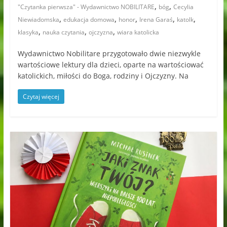
,
,
"Czytanka pierwsza" - Wydawnictwo NOBILITARE
bóg
Cecylia
,
,
,
,
,
Niewiadomska
edukacja domowa
honor
Irena Garaś
katolk
,
,
,
klasyka
nauka czytania
ojczyzna
wiara katolicka
Wydawnictwo Nobilitare przygotowało dwie niezwykle
wartościowe lektury dla dzieci, oparte na wartościować
katolickich, miłości do Boga, rodziny i Ojczyzny. Na
Czytaj więcej