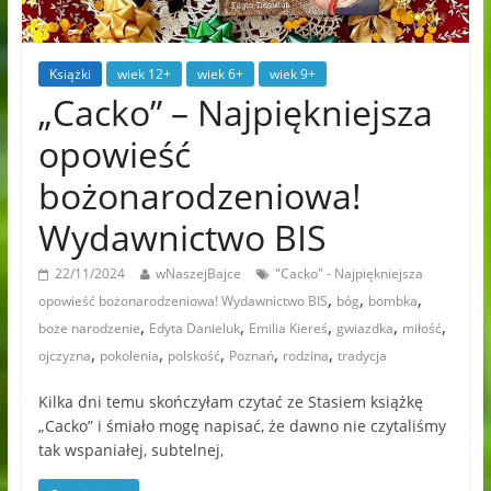
Książki
wiek 12+
wiek 6+
wiek 9+
„Cacko” – Najpiękniejsza
opowieść
bożonarodzeniowa!
Wydawnictwo BIS
22/11/2024
wNaszejBajce
"Cacko" - Najpiękniejsza
,
,
,
opowieść bożonarodzeniowa! Wydawnictwo BIS
bóg
bombka
,
,
,
,
,
boże narodzenie
Edyta Danieluk
Emilia Kiereś
gwiazdka
miłość
,
,
,
,
,
ojczyzna
pokolenia
polskość
Poznań
rodzina
tradycja
Kilka dni temu skończyłam czytać ze Stasiem książkę
„Cacko” i śmiało mogę napisać, że dawno nie czytaliśmy
tak wspaniałej, subtelnej,