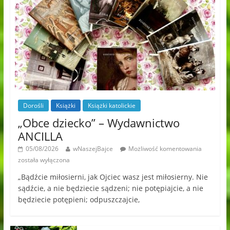
Dorośli
Książki
Książki katolickie
„Obce dziecko” – Wydawnictwo
ANCILLA
05/08/2026
wNaszejBajce
Możliwość komentowania
została wyłączona
„Bądźcie miłosierni, jak Ojciec wasz jest miłosierny. Nie
sądźcie, a nie będziecie sądzeni; nie potępiajcie, a nie
będziecie potępieni; odpuszczajcie,