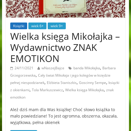
Książki
wiek 6+
wiek 9+
Wielka księga Mikołajka –
Wydawnictwo ZNAK
EMOTIKON
,
24/11/2021
wNaszejBajce
banda Mikołajka
Barbara
,
Grzegorzewska
Cały świat Mikołaja i jego kolegów w księdzie
,
,
,
pełnej niespodzianek
Elżbieta Staniszkis
Goscinny Sempe
ksiązki
,
,
,
z okienkami
Tola Markuszewicz
Wielka księga Mikołajka
znak
emotikon
Ależ dziś mam dla Was książkę! Choć słowo książka to
mało powiedziane! To jest ogromna, obszerna, okazała,
wyjątkowa, pełna okienek