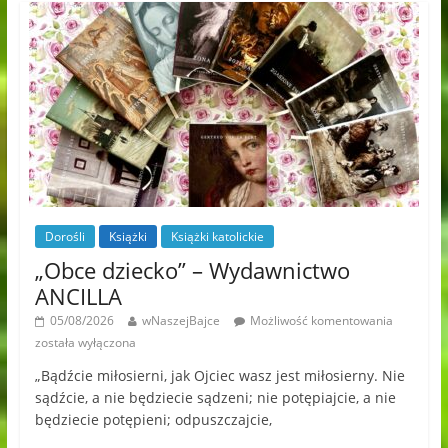
Dorośli
Książki
Książki katolickie
„Obce dziecko” – Wydawnictwo
ANCILLA
05/08/2026
wNaszejBajce
Możliwość komentowania
została wyłączona
„Bądźcie miłosierni, jak Ojciec wasz jest miłosierny. Nie
sądźcie, a nie będziecie sądzeni; nie potępiajcie, a nie
będziecie potępieni; odpuszczajcie,