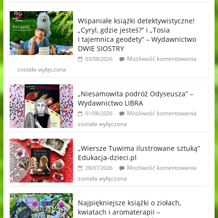
Wspaniałe książki detektywistyczne!
„Cyryl, gdzie jesteś?” i „Tosia
i tajemnica geodety” – Wydawnictwo
DWIE SIOSTRY
Możliwość komentowania
03/08/2026
została wyłączona
„Niesamowita podróż Odyseusza” –
Wydawnictwo LIBRA
Możliwość komentowania
01/08/2026
została wyłączona
„Wiersze Tuwima ilustrowane sztuką”
Edukacja-dzieci.pl
Możliwość komentowania
28/07/2026
została wyłączona
Najpiękniejsze książki o ziołach,
kwiatach i aromaterapii –