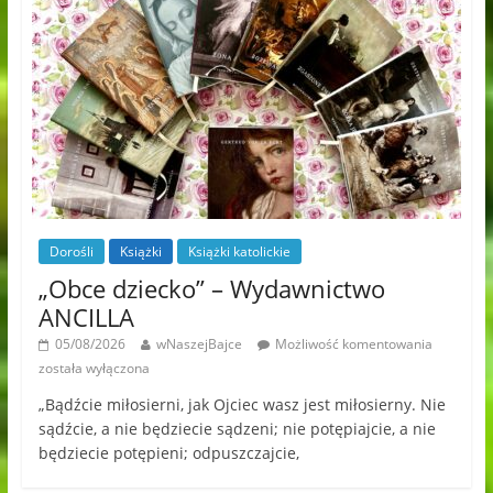
Dorośli
Książki
Książki katolickie
„Obce dziecko” – Wydawnictwo
ANCILLA
05/08/2026
wNaszejBajce
Możliwość komentowania
została wyłączona
„Bądźcie miłosierni, jak Ojciec wasz jest miłosierny. Nie
sądźcie, a nie będziecie sądzeni; nie potępiajcie, a nie
będziecie potępieni; odpuszczajcie,