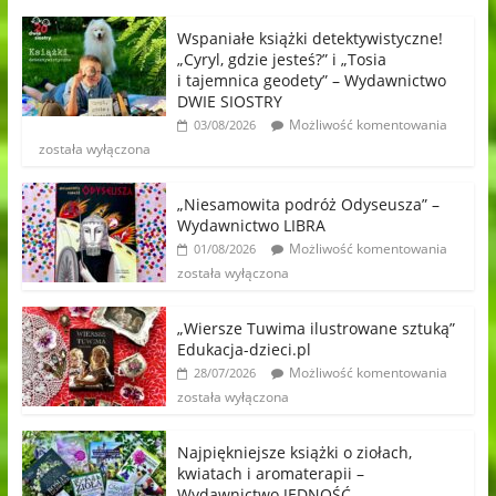
Wspaniałe książki detektywistyczne!
„Cyryl, gdzie jesteś?” i „Tosia
i tajemnica geodety” – Wydawnictwo
DWIE SIOSTRY
Możliwość komentowania
03/08/2026
została wyłączona
„Niesamowita podróż Odyseusza” –
Wydawnictwo LIBRA
Możliwość komentowania
01/08/2026
została wyłączona
„Wiersze Tuwima ilustrowane sztuką”
Edukacja-dzieci.pl
Możliwość komentowania
28/07/2026
została wyłączona
Najpiękniejsze książki o ziołach,
kwiatach i aromaterapii –
Wydawnictwo JEDNOŚĆ