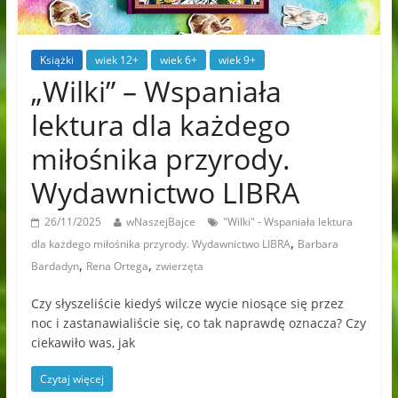
Książki
wiek 12+
wiek 6+
wiek 9+
„Wilki” – Wspaniała
lektura dla każdego
miłośnika przyrody.
Wydawnictwo LIBRA
26/11/2025
wNaszejBajce
"Wilki" - Wspaniała lektura
,
dla każdego miłośnika przyrody. Wydawnictwo LIBRA
Barbara
,
,
Bardadyn
Rena Ortega
zwierzęta
Czy słyszeliście kiedyś wilcze wycie niosące się przez
noc i zastanawialiście się, co tak naprawdę oznacza? Czy
ciekawiło was, jak
Czytaj więcej