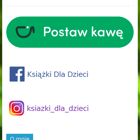
O mnie