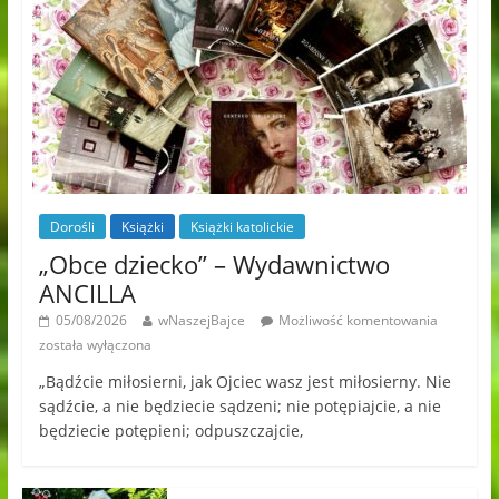
Dorośli
Książki
Książki katolickie
„Obce dziecko” – Wydawnictwo
ANCILLA
05/08/2026
wNaszejBajce
Możliwość komentowania
została wyłączona
„Bądźcie miłosierni, jak Ojciec wasz jest miłosierny. Nie
sądźcie, a nie będziecie sądzeni; nie potępiajcie, a nie
będziecie potępieni; odpuszczajcie,