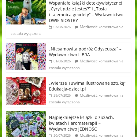
Wspaniałe książki detektywistyczne!
„Cyryl, gdzie jesteś?” i „Tosia
i tajemnica geodety” – Wydawnictwo
DWIE SIOSTRY
Możliwość komentowania
03/08/2026
została wyłączona
„Niesamowita podróż Odyseusza” –
Wydawnictwo LIBRA
Możliwość komentowania
01/08/2026
została wyłączona
„Wiersze Tuwima ilustrowane sztuką”
Edukacja-dzieci.pl
Możliwość komentowania
28/07/2026
została wyłączona
Najpiękniejsze książki o ziołach,
kwiatach i aromaterapii –
Wydawnictwo JEDNOŚĆ
Możliwość komentowania
20/07/2026