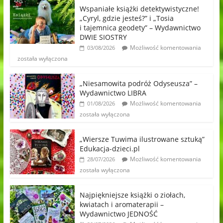
Wspaniałe książki detektywistyczne!
„Cyryl, gdzie jesteś?” i „Tosia
i tajemnica geodety” – Wydawnictwo
DWIE SIOSTRY
Możliwość komentowania
03/08/2026
została wyłączona
„Niesamowita podróż Odyseusza” –
Wydawnictwo LIBRA
Możliwość komentowania
01/08/2026
została wyłączona
„Wiersze Tuwima ilustrowane sztuką”
Edukacja-dzieci.pl
Możliwość komentowania
28/07/2026
została wyłączona
Najpiękniejsze książki o ziołach,
kwiatach i aromaterapii –
Wydawnictwo JEDNOŚĆ