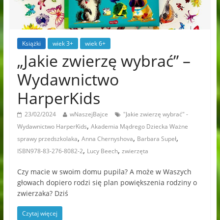
Książki
wiek 3+
wiek 6+
„Jakie zwierzę wybrać” –
Wydawnictwo
HarperKids
23/02/2024
wNaszejBajce
"Jakie zwierzę wybrać" -
,
Wydawnictwo HarperKids
Akademia Mądrego Dziecka Ważne
,
,
,
sprawy przedszkolaka
Anna Chernyshova
Barbara Supeł
,
,
ISBN978-83-276-8082-2
Lucy Beech
zwierzęta
Czy macie w swoim domu pupila? A może w Waszych
głowach dopiero rodzi się plan powiększenia rodziny o
zwierzaka? Dziś
Czytaj więcej