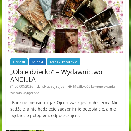
Dorośli
Książki
Książki katolickie
„Obce dziecko” – Wydawnictwo
ANCILLA
05/08/2026
wNaszejBajce
Możliwość komentowania
została wyłączona
„Bądźcie miłosierni, jak Ojciec wasz jest miłosierny. Nie
sądźcie, a nie będziecie sądzeni; nie potępiajcie, a nie
będziecie potępieni; odpuszczajcie,