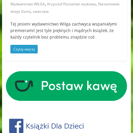
,
,
Wydawnictwo WILGA
Krzysztof Poznański naukowo
Niesamowite
,
dzieje Ziemi
zwierzęta
Tej jesieni wydawnictwo Wilga zachwyca wspaniałymi
premierami! Jest tyle pięknych i mądrych książek, że
każdy czytelnik bez problemu znajdzie coś
Czytaj więcej