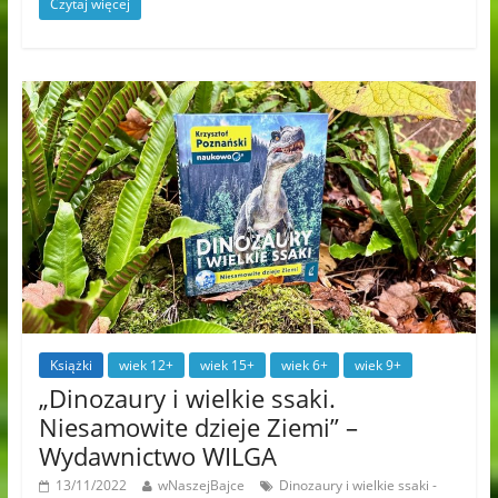
Czytaj więcej
Książki
wiek 12+
wiek 15+
wiek 6+
wiek 9+
„Dinozaury i wielkie ssaki.
Niesamowite dzieje Ziemi” –
Wydawnictwo WILGA
13/11/2022
wNaszejBajce
Dinozaury i wielkie ssaki -