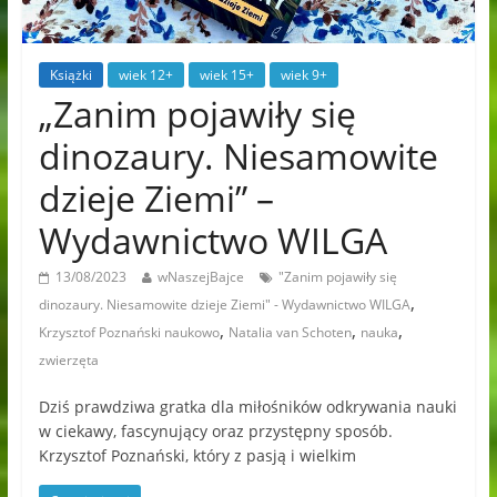
Książki
wiek 12+
wiek 15+
wiek 9+
„Zanim pojawiły się
dinozaury. Niesamowite
dzieje Ziemi” –
Wydawnictwo WILGA
13/08/2023
wNaszejBajce
"Zanim pojawiły się
,
dinozaury. Niesamowite dzieje Ziemi" - Wydawnictwo WILGA
,
,
,
Krzysztof Poznański naukowo
Natalia van Schoten
nauka
zwierzęta
Dziś prawdziwa gratka dla miłośników odkrywania nauki
w ciekawy, fascynujący oraz przystępny sposób.
Krzysztof Poznański, który z pasją i wielkim