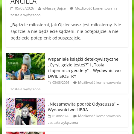
ANCILLA
05/08/2026
wNaszejBajce
Możliwość komentowania
została wyłączona
„Bądźcie miłosierni, jak Ojciec wasz jest miłosierny. Nie
sądźcie, a nie będziecie sądzeni; nie potępiajcie, a nie
będziecie potępieni; odpuszczajcie,
Wspaniałe książki detektywistyczne!
„Cyryl, gdzie jesteś?” i „Tosia
i tajemnica geodety” – Wydawnictwo
DWIE SIOSTRY
Możliwość komentowania
03/08/2026
została wyłączona
„Niesamowita podróż Odyseusza” –
Wydawnictwo LIBRA
Możliwość komentowania
01/08/2026
została wyłączona