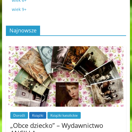
wiek 6+
wiek 9+
Najnowsze
Dorośli
Książki
Książki katolickie
„Obce dziecko” – Wydawnictwo