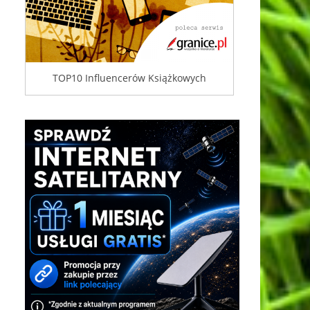
TOP10 Influencerów Książkowych