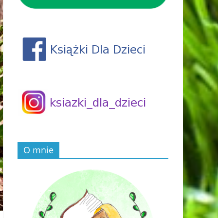
O mnie