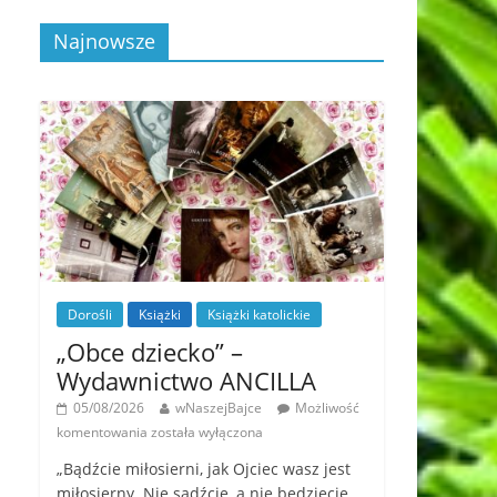
Najnowsze
Dorośli
Książki
Książki katolickie
„Obce dziecko” –
Wydawnictwo ANCILLA
05/08/2026
wNaszejBajce
Możliwość
komentowania
została wyłączona
„Bądźcie miłosierni, jak Ojciec wasz jest
miłosierny. Nie sądźcie, a nie będziecie