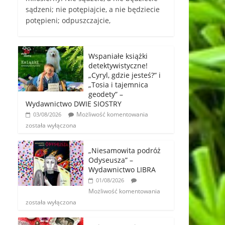
sądzeni; nie potępiajcie, a nie będziecie
potępieni; odpuszczajcie,
Wspaniałe książki
detektywistyczne!
„Cyryl, gdzie jesteś?” i
„Tosia i tajemnica
geodety” –
Wydawnictwo DWIE SIOSTRY
Możliwość komentowania
03/08/2026
została wyłączona
„Niesamowita podróż
Odyseusza” –
Wydawnictwo LIBRA
01/08/2026
Możliwość komentowania
została wyłączona