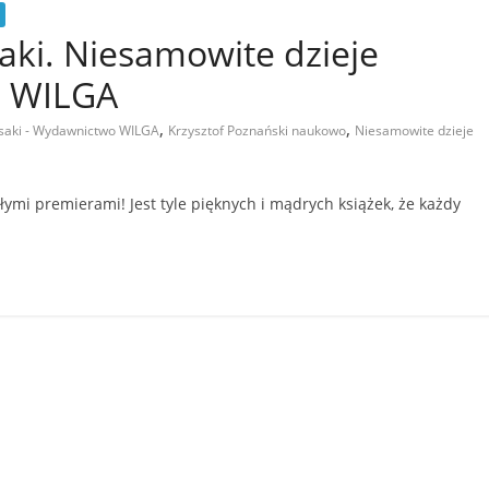
saki. Niesamowite dzieje
o WILGA
,
,
 ssaki - Wydawnictwo WILGA
Krzysztof Poznański naukowo
Niesamowite dzieje
ymi premierami! Jest tyle pięknych i mądrych książek, że każdy