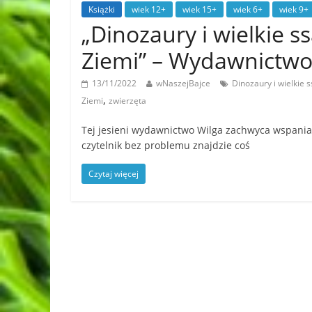
Książki
wiek 12+
wiek 15+
wiek 6+
wiek 9+
„Dinozaury i wielkie s
Ziemi” – Wydawnictw
13/11/2022
wNaszejBajce
Dinozaury i wielkie
,
Ziemi
zwierzęta
Tej jesieni wydawnictwo Wilga zachwyca wspaniał
czytelnik bez problemu znajdzie coś
Czytaj więcej