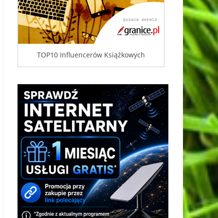
TOP10 Influencerów Książkowych