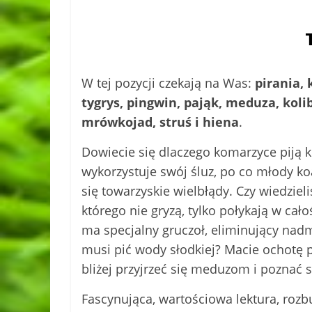
W tej pozycji czekają na Was:
pirania, 
tygrys, pingwin, pająk, meduza, koli
mrówkojad, struś i hiena
.
Dowiecie się dlaczego komarzyce piją k
wykorzystuje swój śluz, po co młody ko
się towarzyskie wielbłądy. Czy wiedzieli
którego nie gryzą, tylko połykają w cał
ma specjalny gruczoł, eliminujący nadm
musi pić wody słodkiej? Macie ochotę 
bliżej przyjrzeć się meduzom i poznać 
Fascynująca, wartościowa lektura, rozb