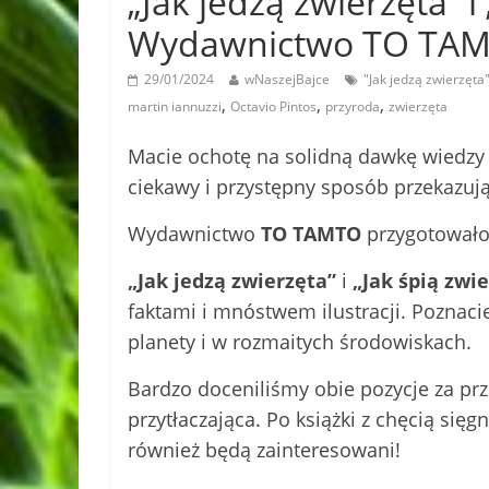
„Jak jedzą zwierzęta” i
Wydawnictwo TO TA
29/01/2024
wNaszejBajce
"Jak jedzą zwierzęta
,
,
,
martin iannuzzi
Octavio Pintos
przyroda
zwierzęta
Macie ochotę na solidną dawkę wiedzy o
ciekawy i przystępny sposób przekazuj
Wydawnictwo
TO TAMTO
przygotowało 
„Jak jedzą zwierzęta”
i
„Jak śpią zwi
faktami i mnóstwem ilustracji. Poznaci
planety i w rozmaitych środowiskach.
Bardzo doceniliśmy obie pozycje za prze
przytłaczająca. Po książki z chęcią sięgn
również będą zainteresowani!