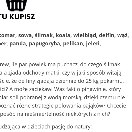
komar, sowa, ślimak, koala, wielbłąd, delfin, wąż,
ber, panda, papugoryba, pelikan, jeleń,
rew, ile par powiek ma puchacz, do czego ślimak
ala zjada odchody matki, czy w jaki sposób witają
ście, że delfiny zjadają dziennie do 25 kg pokarmu,
ości? A może zaciekawi Was fakt o pingwinie, który
iar soli pobranej z wodą morską, dzięki czemu nie
poznać różne strategie polowania pająków? Chcecie
sposób na nieśmiertelność niektórych z nich?
udzająca w dzieciach pasję do natury!