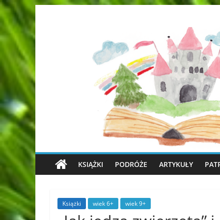
KSIĄŻKI
PODRÓŻE
ARTYKUŁY
PAT
Książki
wiek 6+
wiek 9+