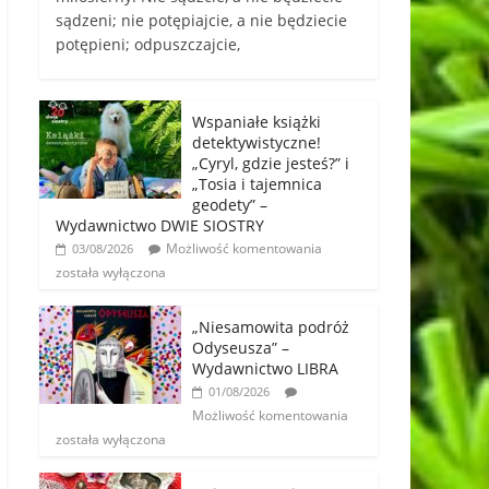
sądzeni; nie potępiajcie, a nie będziecie
potępieni; odpuszczajcie,
Wspaniałe książki
detektywistyczne!
„Cyryl, gdzie jesteś?” i
„Tosia i tajemnica
geodety” –
Wydawnictwo DWIE SIOSTRY
Możliwość komentowania
03/08/2026
została wyłączona
„Niesamowita podróż
Odyseusza” –
Wydawnictwo LIBRA
01/08/2026
Możliwość komentowania
została wyłączona