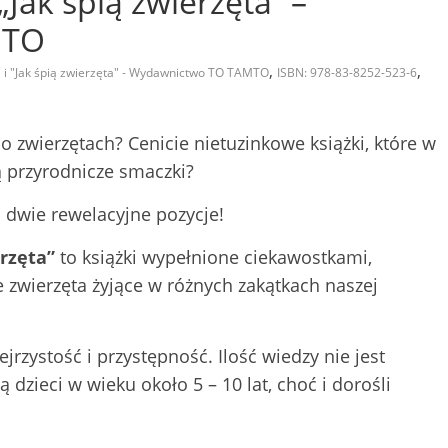
 „Jak śpią zwierzęta” –
MTO
,
,
" i "Jak śpią zwierzęta" - Wydawnictwo TO TAMTO
ISBN: 978-83-8252-523-6
 zwierzętach? Cenicie nietuzinkowe książki, które w
ą przyrodnicze smaczki?
dwie rewelacyjne pozycje!
erzęta”
to książki wypełnione ciekawostkami,
e zwierzęta żyjące w różnych zakątkach naszej
jrzystość i przystępność. Ilość wiedzy nie jest
ą dzieci w wieku około 5 – 10 lat, choć i dorośli