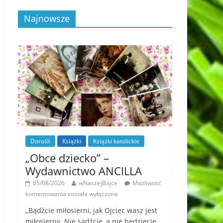
Najnowsze
Dorośli
Książki
Książki katolickie
„Obce dziecko” –
Wydawnictwo ANCILLA
05/08/2026
wNaszejBajce
Możliwość
komentowania
została wyłączona
„Bądźcie miłosierni, jak Ojciec wasz jest
miłosierny. Nie sądźcie, a nie będziecie