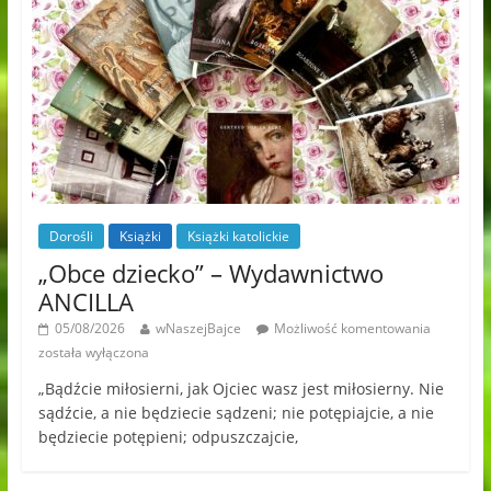
Dorośli
Książki
Książki katolickie
„Obce dziecko” – Wydawnictwo
ANCILLA
05/08/2026
wNaszejBajce
Możliwość komentowania
została wyłączona
„Bądźcie miłosierni, jak Ojciec wasz jest miłosierny. Nie
sądźcie, a nie będziecie sądzeni; nie potępiajcie, a nie
będziecie potępieni; odpuszczajcie,