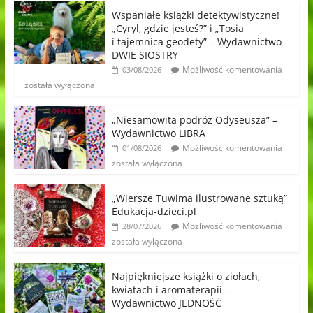
Wspaniałe książki detektywistyczne!
„Cyryl, gdzie jesteś?” i „Tosia
i tajemnica geodety” – Wydawnictwo
DWIE SIOSTRY
Możliwość komentowania
03/08/2026
została wyłączona
„Niesamowita podróż Odyseusza” –
Wydawnictwo LIBRA
Możliwość komentowania
01/08/2026
została wyłączona
„Wiersze Tuwima ilustrowane sztuką”
Edukacja-dzieci.pl
Możliwość komentowania
28/07/2026
została wyłączona
Najpiękniejsze książki o ziołach,
kwiatach i aromaterapii –
Wydawnictwo JEDNOŚĆ