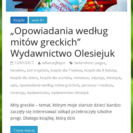
Książki
wiek 6+
„Opowiadania według
mitów greckich”
Wydawnictwo Olesiejuk
,
12/01/2017
wNaszejBajce
bellerofont i pegaz
,
,
,
,
herakles
koń trojański
książki dla 7 latków
książki dla 8 latków
,
,
,
,
,
książki dla dzieci
książki dla uczniów
minotaur
odyseja
olesiejuk
,
,
,
opis
opowiadania według mitów greckich
perseusz i meduza
,
,
recenzja
wydawnictwo
wydawnictwo olesiejuk
Mity greckie – temat, którym moje starsze dzieci bardzo
zaczęły się interesować odkąd przekroczyły szkolne
progi. Dlatego książkę, którą dziś
Czytaj więcej