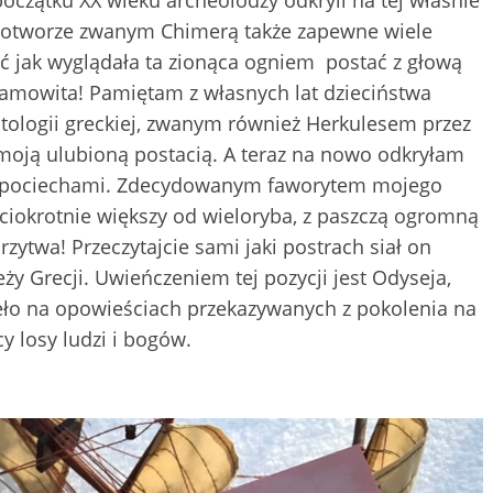
początku XX wieku archeolodzy odkryli na tej właśnie
potworze zwanym Chimerą także zapewne wiele
yć jak wyglądała ta zionąca ogniem postać z głową
samowita! Pamiętam z własnych lat dzieciństwa
itologii greckiej, zwanym również Herkulesem przez
 moją ulubioną postacią. A teraz na nowo odkryłam
z z pociechami. Zdecydowanym faworytem mojego
ęciokrotnie większy od wieloryba, z paszczą ogromną
brzytwa! Przeczytajcie sami jaki postrach siał on
ży Grecji. Uwieńczeniem tej pozycji jest Odyseja,
eło na opowieściach przekazywanych z pokolenia na
cy losy ludzi i bogów.