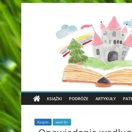
KSIĄŻKI
PODRÓŻE
ARTYKUŁY
PAT
Książki
wiek 6+