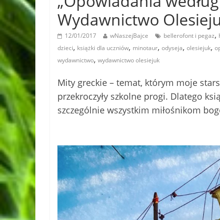
„Opowiadania według 
Wydawnictwo Olesiej
,
12/01/2017
wNaszejBajce
bellerofont i pegaz
,
,
,
,
,
dzieci
książki dla uczniów
minotaur
odyseja
olesiejuk
o
,
wydawnictwo
wydawnictwo olesiejuk
Mity greckie – temat, którym moje star
przekroczyły szkolne progi. Dlatego k
szczególnie wszystkim miłośnikom bogó