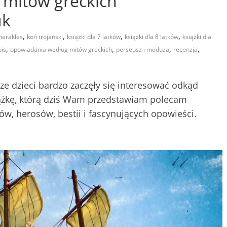
mitów greckich”
uk
,
,
,
,
herakles
koń trojański
książki dla 7 latków
książki dla 8 latków
książki dla
,
,
,
,
pis
opowiadania według mitów greckich
perseusz i meduza
recenzja
sze dzieci bardzo zaczęły się interesować odkąd
siążkę, którą dziś Wam przedstawiam polecam
w, herosów, bestii i fascynujących opowieści.