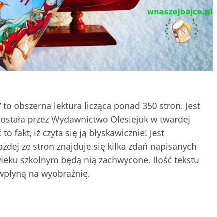
”
to obszerna lektura licząca ponad 350 stron. Jest
ostała przez Wydawnictwo Olesiejuk w twardej
fakt, iż czyta się ją błyskawicznie! Jest
ażdej ze stron znajduje się kilka zdań napisanych
wieku szkolnym będą nią zachwycone. Ilość tekstu
e wpłyną na wyobraźnię.