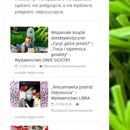
sądzeni; nie potępiajcie, a nie będziecie
potępieni; odpuszczajcie,
Wspaniałe książki
detektywistyczne!
„Cyryl, gdzie jesteś?” i
„Tosia i tajemnica
geodety” –
Wydawnictwo DWIE SIOSTRY
Możliwość komentowania
03/08/2026
została wyłączona
„Niesamowita podróż
Odyseusza” –
Wydawnictwo LIBRA
01/08/2026
Możliwość komentowania
została wyłączona