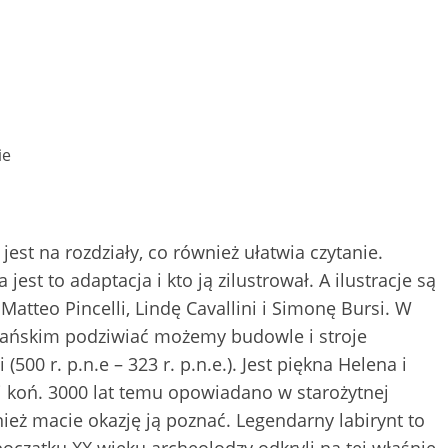
ie
est na rozdziały, co również ułatwia czytanie.
jest to adaptacja i kto ją zilustrował. A ilustracje są
tteo Pincelli, Lindę Cavallini i Simonę Bursi. W
ojańskim podziwiać możemy budowle i stroje
500 r. p.n.e – 323 r. p.n.e.). Jest piękna Helena i
i koń. 3000 lat temu opowiadano w starożytnej
wnież macie okazję ją poznać. Legendarny labirynt to