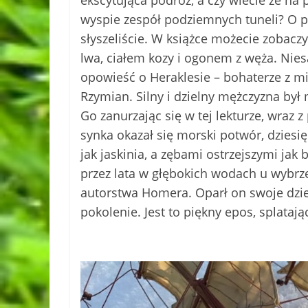
ekscytująca podróż, a czy wiecie że na 
wyspie zespół podziemnych tuneli? O 
słyszeliście. W książce możecie zobacz
lwa, ciałem kozy i ogonem z węża. Nie
opowieść o Heraklesie – bohaterze z m
Rzymian. Silny i dzielny mężczyzna był
Go zanurzając się w tej lekturze, wra
synka okazał się morski potwór, dziesi
jak jaskinia, a zębami ostrzejszymi jak 
przez lata w głębokich wodach u wybrze
autorstwa Homera. Oparł on swoje dzi
pokolenie. Jest to piękny epos, splatają