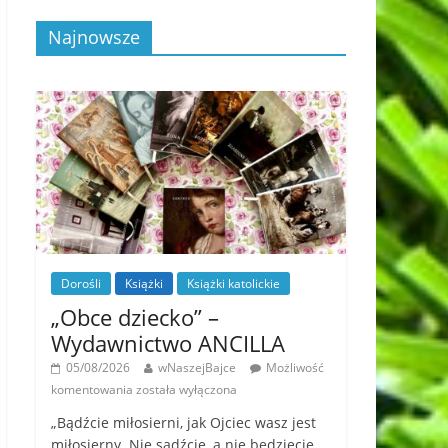
Najnowsze
Dorośli
Książki
Książki katolickie
„Obce dziecko” –
Wydawnictwo ANCILLA
05/08/2026
wNaszejBajce
Możliwość
komentowania
została wyłączona
„Bądźcie miłosierni, jak Ojciec wasz jest
miłosierny. Nie sądźcie, a nie będziecie