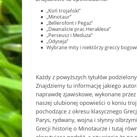
„Koń trojański”
„Minotaur”
„Bellerofont i Pegaz”
„Dwanaście prac Heraklesa”
„Perseusz i Meduza”
„Odyseja”
Wybrane mity i niektórzy greccy bogow
Każdy z powyższych tytułów podzielony j
Znajdziemy tu informację jakiego autora 
naprawdę zjawiskowe, wykonane przez Ma
naszej ulubionej opowieści o koniu tr
pochodzące z okresu klasycznego Grecji (
Parys, rydwany, wojna i słynny olbrzym
Grecji historię o Minotaurze i tutaj ró