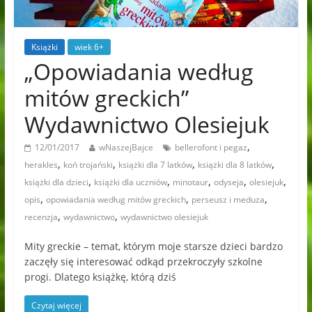
Książki
wiek 6+
„Opowiadania według
mitów greckich”
Wydawnictwo Olesiejuk
,
12/01/2017
wNaszejBajce
bellerofont i pegaz
,
,
,
,
herakles
koń trojański
książki dla 7 latków
książki dla 8 latków
,
,
,
,
,
książki dla dzieci
książki dla uczniów
minotaur
odyseja
olesiejuk
,
,
,
opis
opowiadania według mitów greckich
perseusz i meduza
,
,
recenzja
wydawnictwo
wydawnictwo olesiejuk
Mity greckie – temat, którym moje starsze dzieci bardzo
zaczęły się interesować odkąd przekroczyły szkolne
progi. Dlatego książkę, którą dziś
Czytaj więcej