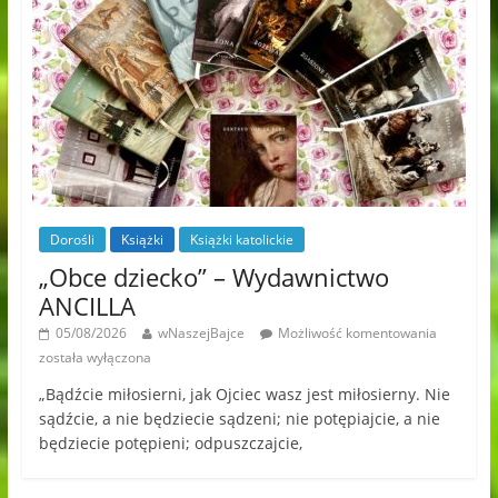
Dorośli
Książki
Książki katolickie
„Obce dziecko” – Wydawnictwo
ANCILLA
05/08/2026
wNaszejBajce
Możliwość komentowania
została wyłączona
„Bądźcie miłosierni, jak Ojciec wasz jest miłosierny. Nie
sądźcie, a nie będziecie sądzeni; nie potępiajcie, a nie
będziecie potępieni; odpuszczajcie,