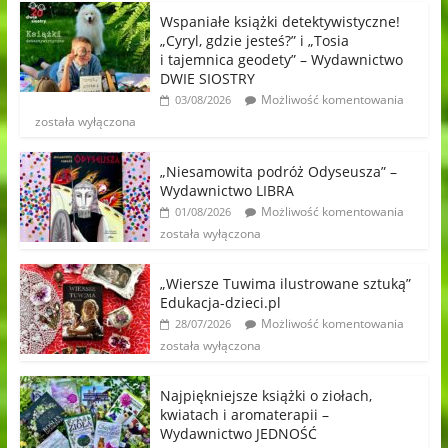
Wspaniałe książki detektywistyczne!
„Cyryl, gdzie jesteś?” i „Tosia
i tajemnica geodety” – Wydawnictwo
DWIE SIOSTRY
Możliwość komentowania
03/08/2026
została wyłączona
„Niesamowita podróż Odyseusza” –
Wydawnictwo LIBRA
Możliwość komentowania
01/08/2026
została wyłączona
„Wiersze Tuwima ilustrowane sztuką”
Edukacja-dzieci.pl
Możliwość komentowania
28/07/2026
została wyłączona
Najpiękniejsze książki o ziołach,
kwiatach i aromaterapii –
Wydawnictwo JEDNOŚĆ