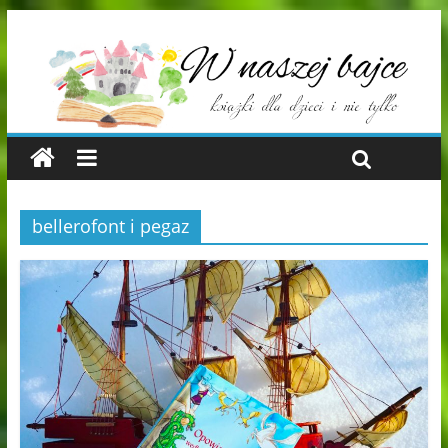
bellerofont i pegaz