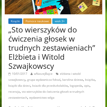
Książki
Pomoce naukowe
wiek 3+
„Sto wierszyków do
ćwiczenia głosek w
trudnych zestawieniach”
Elżbieta i Witold
Szwajkowscy
10/01/2017
wNaszejBajce
elżbieta i witold
,
,
,
,
szwajkowscy
grupa wydawnicza foksal
karolina dziewa
książka
,
,
,
,
książki dla dzieci
ksiazki dla przedszkolaków
logopeda
opis
,
recenzja
sto wierszyków do ćwiczenia głosek w trudnych
,
zestawieniach
wydawnictwo wilga