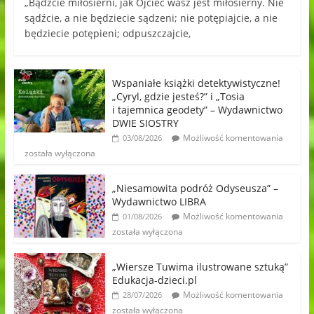
„Bądźcie miłosierni, jak Ojciec wasz jest miłosierny. Nie
sądźcie, a nie będziecie sądzeni; nie potępiajcie, a nie
będziecie potępieni; odpuszczajcie,
Wspaniałe książki detektywistyczne!
„Cyryl, gdzie jesteś?” i „Tosia
i tajemnica geodety” – Wydawnictwo
DWIE SIOSTRY
Możliwość komentowania
03/08/2026
została wyłączona
„Niesamowita podróż Odyseusza” –
Wydawnictwo LIBRA
Możliwość komentowania
01/08/2026
została wyłączona
„Wiersze Tuwima ilustrowane sztuką”
Edukacja-dzieci.pl
Możliwość komentowania
28/07/2026
została wyłączona