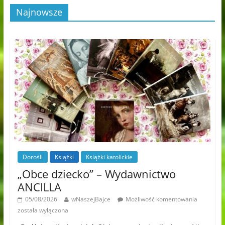
Najnowsze
Dorośli
Książki
Książki katolickie
„Obce dziecko” – Wydawnictwo
ANCILLA
05/08/2026
wNaszejBajce
Możliwość komentowania
została wyłączona