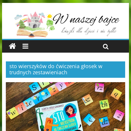
sto wierszyków do ćwiczenia głosek w
trudnych zestawieniach