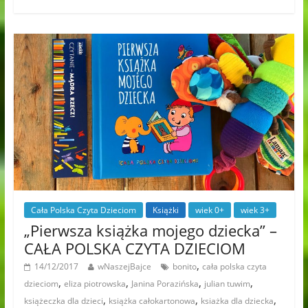
Cała Polska Czyta Dzieciom
Książki
wiek 0+
wiek 3+
„Pierwsza książka mojego dziecka” –
CAŁA POLSKA CZYTA DZIECIOM
,
14/12/2017
wNaszejBajce
bonito
cała polska czyta
,
,
,
,
dzieciom
eliza piotrowska
Janina Porazińska
julian tuwim
,
,
,
książeczka dla dzieci
książka całokartonowa
ksiażka dla dziecka