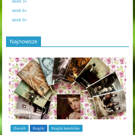
wiek 3+
wiek 6+
wiek 9+
Najnowsze
Dorośli
Książki
Książki katolickie