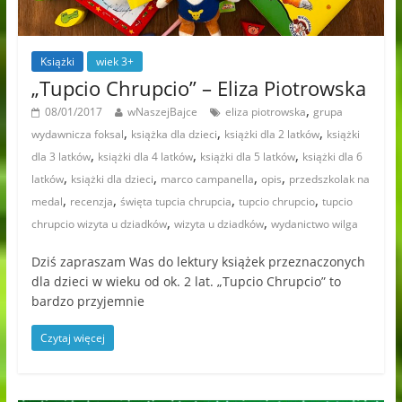
Książki
wiek 3+
„Tupcio Chrupcio” – Eliza Piotrowska
,
08/01/2017
wNaszejBajce
eliza piotrowska
grupa
,
,
,
wydawnicza foksal
książka dla dzieci
książki dla 2 latków
książki
,
,
,
dla 3 latków
książki dla 4 latków
książki dla 5 latków
książki dla 6
,
,
,
,
latków
książki dla dzieci
marco campanella
opis
przedszkolak na
,
,
,
,
medal
recenzja
święta tupcia chrupcia
tupcio chrupcio
tupcio
,
,
chrupcio wizyta u dziadków
wizyta u dziadków
wydanictwo wilga
Dziś zapraszam Was do lektury książek przeznaczonych
dla dzieci w wieku od ok. 2 lat. „Tupcio Chrupcio” to
bardzo przyjemnie
Czytaj więcej