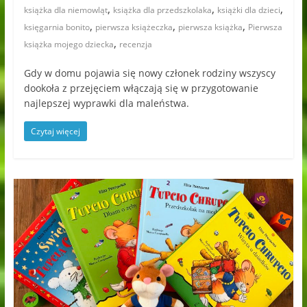
,
,
,
książka dla niemowląt
książka dla przedszkolaka
książki dla dzieci
,
,
,
księgarnia bonito
pierwsza książeczka
pierwsza książka
Pierwsza
,
książka mojego dziecka
recenzja
Gdy w domu pojawia się nowy członek rodziny wszyscy
dookoła z przejęciem włączają się w przygotowanie
najlepszej wyprawki dla maleństwa.
Czytaj więcej