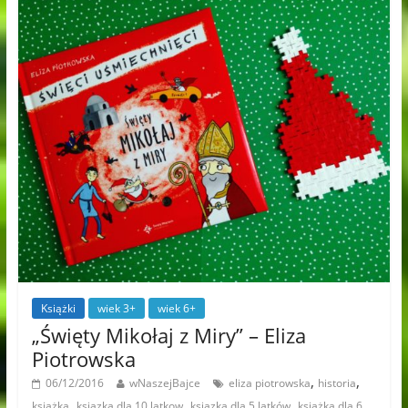
Książki
wiek 3+
wiek 6+
„Święty Mikołaj z Miry” – Eliza
Piotrowska
,
,
06/12/2016
wNaszejBajce
eliza piotrowska
historia
,
,
,
książka
ksiazka dla 10 latkow
ksiazka dla 5 latków
książka dla 6