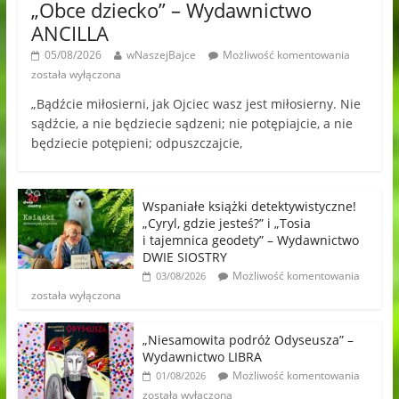
„Obce dziecko” – Wydawnictwo
ANCILLA
05/08/2026
wNaszejBajce
Możliwość komentowania
została wyłączona
„Bądźcie miłosierni, jak Ojciec wasz jest miłosierny. Nie
sądźcie, a nie będziecie sądzeni; nie potępiajcie, a nie
będziecie potępieni; odpuszczajcie,
Wspaniałe książki detektywistyczne!
„Cyryl, gdzie jesteś?” i „Tosia
i tajemnica geodety” – Wydawnictwo
DWIE SIOSTRY
Możliwość komentowania
03/08/2026
została wyłączona
„Niesamowita podróż Odyseusza” –
Wydawnictwo LIBRA
Możliwość komentowania
01/08/2026
została wyłączona