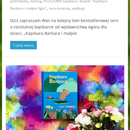
,
,
piotrowska
koloruj
PLUSZOWA kapibara i książki "Kapibara
,
,
Barbara i małpie figle"
seria książek
wyklejaj
Dziś zapraszam Was na kolejny tom bestsellerowej serii
o rezolutnej kapibarze od wydawnictwa Agora dla
dzieci. „Kapibara Barbara i małpie
Czytaj więcej