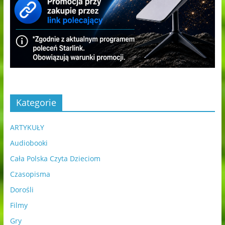
Kategorie
ARTYKUŁY
Audiobooki
Cała Polska Czyta Dzieciom
Czasopisma
Dorośli
Filmy
Gry