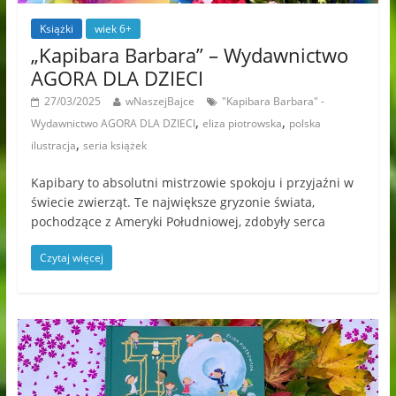
Książki
wiek 6+
„Kapibara Barbara” – Wydawnictwo
AGORA DLA DZIECI
27/03/2025
wNaszejBajce
"Kapibara Barbara" -
,
,
Wydawnictwo AGORA DLA DZIECI
eliza piotrowska
polska
,
ilustracja
seria książek
Kapibary to absolutni mistrzowie spokoju i przyjaźni w
świecie zwierząt. Te największe gryzonie świata,
pochodzące z Ameryki Południowej, zdobyły serca
Czytaj więcej