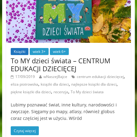
Książki
wiek 3+
wiek 6+
To MY dzieci świata – CENTRUM
EDUKACJI DZIECIĘCEJ
,
17/09/2019
wNaszejBajce
centrum edukacji dziecięcej
,
,
,
eliza piotrowska
książki dla dzieci
najlepsze książki dla dzieci
,
,
piękne książki dla dzieci
recenzja
To My dzieci świata
Lubimy poznawać świat, inne kultury, narodowości i
zwyczaje. Sięgamy po mapy, atlasy, również globus
coraz częściej jest w użyciu. Wśród
Czytaj więcej