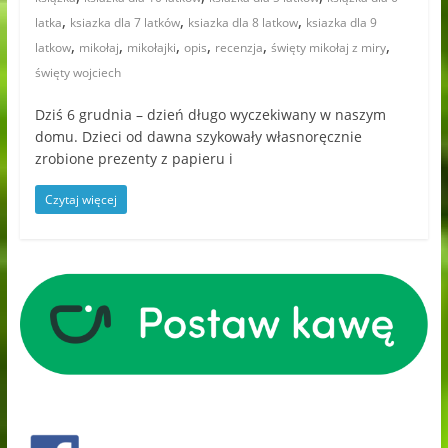
,
,
,
latka
ksiazka dla 7 latków
ksiazka dla 8 latkow
ksiazka dla 9
,
,
,
,
,
,
latkow
mikołaj
mikołajki
opis
recenzja
święty mikołaj z miry
święty wojciech
Dziś 6 grudnia – dzień długo wyczekiwany w naszym
domu. Dzieci od dawna szykowały własnoręcznie
zrobione prezenty z papieru i
Czytaj więcej