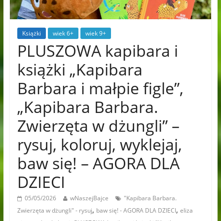
Książki
wiek 6+
wiek 9+
PLUSZOWA kapibara i
książki „Kapibara
Barbara i małpie figle”,
„Kapibara Barbara.
Zwierzęta w dżungli” –
rysuj, koloruj, wyklejaj,
baw się! – AGORA DLA
DZIECI
05/05/2026
wNaszejBajce
"Kapibara Barbara.
,
,
Zwierzęta w dżungli" - rysuj
baw się! - AGORA DLA DZIECI
eliza