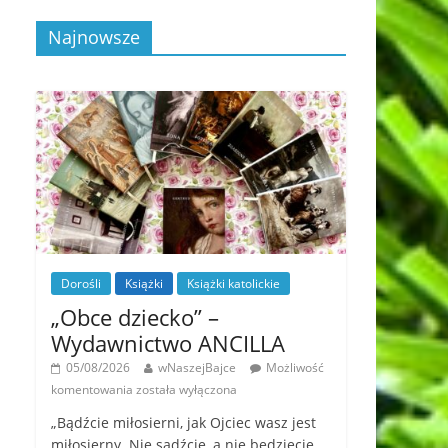
Najnowsze
Dorośli
Książki
Książki katolickie
„Obce dziecko” –
Wydawnictwo ANCILLA
05/08/2026
wNaszejBajce
Możliwość
komentowania
została wyłączona
„Bądźcie miłosierni, jak Ojciec wasz jest
miłosierny. Nie sądźcie, a nie będziecie