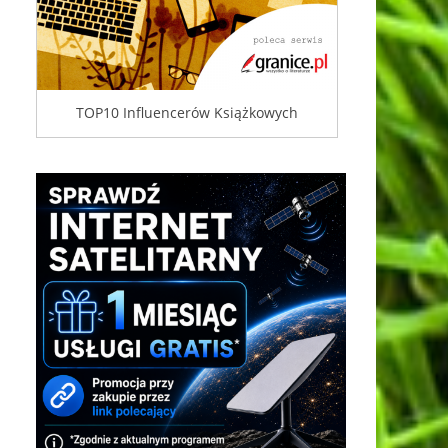
TOP10 Influencerów Książkowych