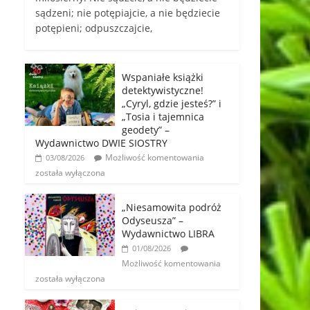
sądzeni; nie potępiajcie, a nie będziecie
potępieni; odpuszczajcie,
Wspaniałe książki
detektywistyczne!
„Cyryl, gdzie jesteś?” i
„Tosia i tajemnica
geodety” –
Wydawnictwo DWIE SIOSTRY
Możliwość komentowania
03/08/2026
została wyłączona
„Niesamowita podróż
Odyseusza” –
Wydawnictwo LIBRA
01/08/2026
Możliwość komentowania
została wyłączona