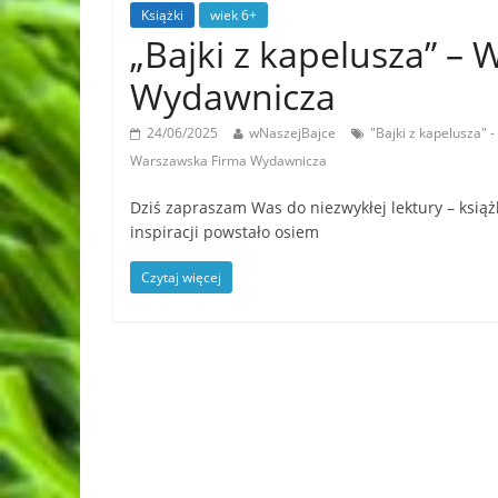
Książki
wiek 6+
„Bajki z kapelusza” –
Wydawnicza
24/06/2025
wNaszejBajce
"Bajki z kapelusza
Warszawska Firma Wydawnicza
Dziś zapraszam Was do niezwykłej lektury – książk
inspiracji powstało osiem
Czytaj więcej