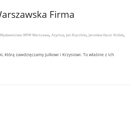
 Warszawska Firma
,
,
,
,
" - Wydawnictwo WFW Warszawa
Azymut
Jan Kryciński
Jarosław Kacer Królak
i, którą zawdzięczamy Julkowi i Krzysiowi. To właśnie z ich