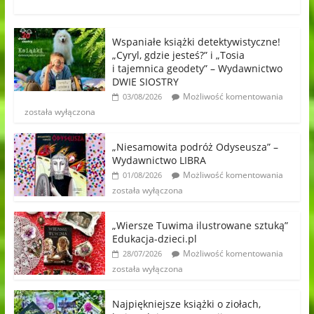
Wspaniałe książki detektywistyczne!
„Cyryl, gdzie jesteś?” i „Tosia
i tajemnica geodety” – Wydawnictwo
DWIE SIOSTRY
Możliwość komentowania
03/08/2026
została wyłączona
„Niesamowita podróż Odyseusza” –
Wydawnictwo LIBRA
Możliwość komentowania
01/08/2026
została wyłączona
„Wiersze Tuwima ilustrowane sztuką”
Edukacja-dzieci.pl
Możliwość komentowania
28/07/2026
została wyłączona
Najpiękniejsze książki o ziołach,