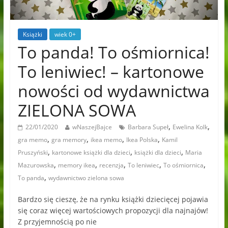
Książki
wiek 0+
To panda! To ośmiornica!
To leniwiec! – kartonowe
nowości od wydawnictwa
ZIELONA SOWA
,
,
22/01/2020
wNaszejBajce
Barbara Supeł
Ewelina Kolk
,
,
,
,
gra memo
gra memory
ikea memo
Ikea Polska
Kamil
,
,
,
Pruszyński
kartonowe książki dla dzieci
książki dla dzieci
Maria
,
,
,
,
,
Mazurowska
memory ikea
recenzja
To leniwiec
To ośmiornica
,
To panda
wydawnictwo zielona sowa
Bardzo się cieszę, że na rynku książki dziecięcej pojawia
się coraz więcej wartościowych propozycji dla najnajów!
Z przyjemnością po nie