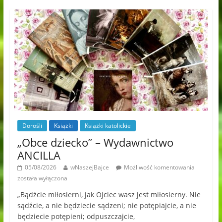
Dorośli
Książki
Książki katolickie
„Obce dziecko” – Wydawnictwo
ANCILLA
05/08/2026
wNaszejBajce
Możliwość komentowania
została wyłączona
„Bądźcie miłosierni, jak Ojciec wasz jest miłosierny. Nie
sądźcie, a nie będziecie sądzeni; nie potępiajcie, a nie
będziecie potępieni; odpuszczajcie,