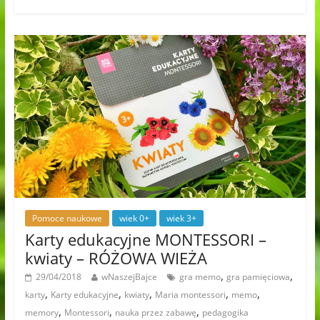
Pomoce naukowe
wiek 0+
wiek 3+
Karty edukacyjne MONTESSORI –
kwiaty – RÓŻOWA WIEŻA
,
,
29/04/2018
wNaszejBajce
gra memo
gra pamięciowa
,
,
,
,
,
karty
Karty edukacyjne
kwiaty
Maria montessori
memo
,
,
,
memory
Montessori
nauka przez zabawę
pedagogika