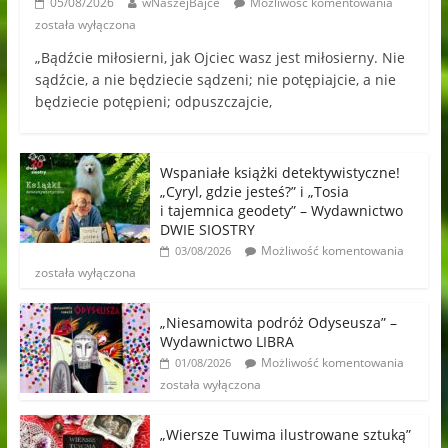
05/08/2026
wNaszejBajce
Możliwość komentowania
została wyłączona
„Bądźcie miłosierni, jak Ojciec wasz jest miłosierny. Nie
sądźcie, a nie będziecie sądzeni; nie potępiajcie, a nie
będziecie potępieni; odpuszczajcie,
Wspaniałe książki detektywistyczne!
„Cyryl, gdzie jesteś?” i „Tosia
i tajemnica geodety” – Wydawnictwo
DWIE SIOSTRY
Możliwość komentowania
03/08/2026
została wyłączona
„Niesamowita podróż Odyseusza” –
Wydawnictwo LIBRA
Możliwość komentowania
01/08/2026
została wyłączona
„Wiersze Tuwima ilustrowane sztuką”