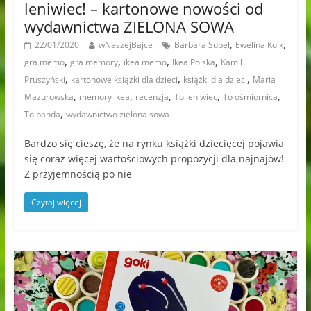
leniwiec! – kartonowe nowości od
wydawnictwa ZIELONA SOWA
,
,
22/01/2020
wNaszejBajce
Barbara Supeł
Ewelina Kolk
,
,
,
,
gra memo
gra memory
ikea memo
Ikea Polska
Kamil
,
,
,
Pruszyński
kartonowe książki dla dzieci
książki dla dzieci
Maria
,
,
,
,
,
Mazurowska
memory ikea
recenzja
To leniwiec
To ośmiornica
,
To panda
wydawnictwo zielona sowa
Bardzo się cieszę, że na rynku książki dziecięcej pojawia
się coraz więcej wartościowych propozycji dla najnajów!
Z przyjemnością po nie
Czytaj więcej