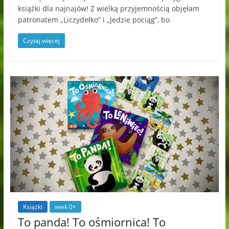
książki dla najnajów! Z wielką przyjemnością objęłam
patronatem „Liczydełko” i „Jedzie pociąg”, bo
Czytaj więcej
Książki
wiek 0+
To panda! To ośmiornica! To