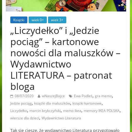
Książki
wiek 0+
wiek 3+
„Liczydełko” i „Jedzie
pociąg” – kartonowe
nowości dla maluszków –
Wydawnictwo
LITERATURA – patronat
bloga
,
,
08/07/2020
wNaszejBajce
Ewa Podleś
gra memo
,
,
,
Jedzie pociąg
książki dla maluszków
książki kartonowe
,
,
,
,
Liczydełko
marcin brykczyński
memo ikea
memory IKEA POLSKA
,
wiersze dla dzieci
Wydawnictwo Literatura
Tak się cieszę, że wydawnictwo Literatura przygotowało