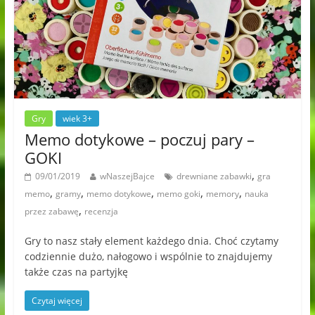
Gry
wiek 3+
Memo dotykowe – poczuj pary –
GOKI
,
09/01/2019
wNaszejBajce
drewniane zabawki
gra
,
,
,
,
,
memo
gramy
memo dotykowe
memo goki
memory
nauka
,
przez zabawę
recenzja
Gry to nasz stały element każdego dnia. Choć czytamy
codziennie dużo, nałogowo i wspólnie to znajdujemy
także czas na partyjkę
Czytaj więcej