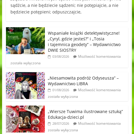
sądźcie, a nie będziecie sądzeni; nie potępiajcie, a nie
będziecie potępieni; odpuszczajcie,
Wspaniałe książki detektywistyczne!
„Cyryl, gdzie jesteś?” i „Tosia
i tajemnica geodety” – Wydawnictwo
DWIE SIOSTRY
Możliwość komentowania
03/08/2026
została wyłączona
„Niesamowita podróż Odyseusza” –
Wydawnictwo LIBRA
Możliwość komentowania
01/08/2026
została wyłączona
„Wiersze Tuwima ilustrowane sztuką”
Edukacja-dzieci.pl
Możliwość komentowania
28/07/2026
została wyłączona