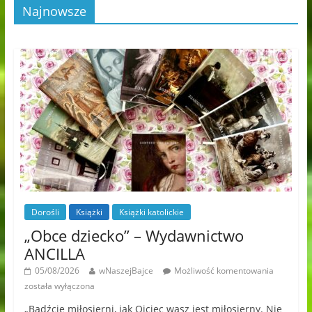
Najnowsze
Dorośli
Książki
Książki katolickie
„Obce dziecko” – Wydawnictwo
ANCILLA
05/08/2026
wNaszejBajce
Możliwość komentowania
została wyłączona
„Bądźcie miłosierni, jak Ojciec wasz jest miłosierny. Nie