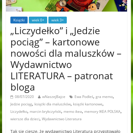
Książki
wiek 0+
wiek 3+
„Liczydełko” i „Jedzie
pociąg” – kartonowe
nowości dla maluszków –
Wydawnictwo
LITERATURA – patronat
bloga
,
,
08/07/2020
wNaszejBajce
Ewa Podleś
gra memo
,
,
,
Jedzie pociąg
książki dla maluszków
książki kartonowe
,
,
,
,
Liczydełko
marcin brykczyński
memo ikea
memory IKEA POLSKA
,
wiersze dla dzieci
Wydawnictwo Literatura
Tak się cieszę, że wydawnictwo Literatura przygotowało