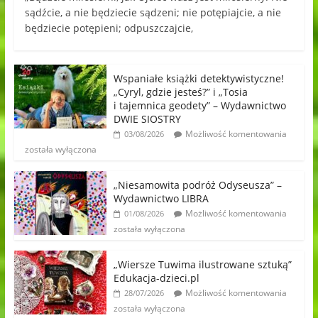
sądźcie, a nie będziecie sądzeni; nie potępiajcie, a nie
będziecie potępieni; odpuszczajcie,
Wspaniałe książki detektywistyczne!
„Cyryl, gdzie jesteś?” i „Tosia
i tajemnica geodety” – Wydawnictwo
DWIE SIOSTRY
Możliwość komentowania
03/08/2026
została wyłączona
„Niesamowita podróż Odyseusza” –
Wydawnictwo LIBRA
Możliwość komentowania
01/08/2026
została wyłączona
„Wiersze Tuwima ilustrowane sztuką”
Edukacja-dzieci.pl
Możliwość komentowania
28/07/2026
została wyłączona