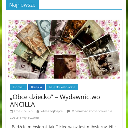
Najnowsze
Dorośli
Książki
Książki katolickie
„Obce dziecko” – Wydawnictwo
ANCILLA
05/08/2026
wNaszejBajce
Możliwość komentowania
została wyłączona
„Bądźcie miłosierni, jak Ojciec wasz jest miłosierny. Nie