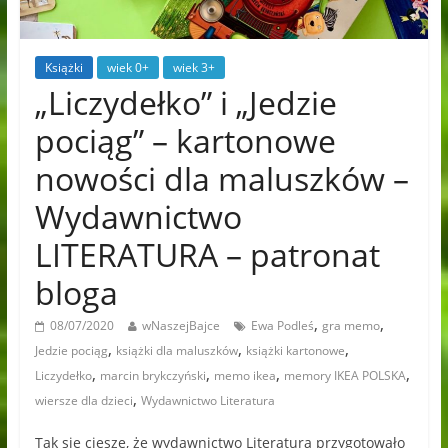
Książki
wiek 0+
wiek 3+
„Liczydełko” i „Jedzie
pociąg” – kartonowe
nowości dla maluszków –
Wydawnictwo
LITERATURA – patronat
bloga
,
,
08/07/2020
wNaszejBajce
Ewa Podleś
gra memo
,
,
,
Jedzie pociąg
książki dla maluszków
książki kartonowe
,
,
,
,
Liczydełko
marcin brykczyński
memo ikea
memory IKEA POLSKA
,
wiersze dla dzieci
Wydawnictwo Literatura
Tak się cieszę, że wydawnictwo Literatura przygotowało