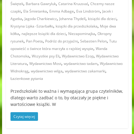
,
,
,
Świętek
Barbara Gawryluk
Catarina Kruusval
Chcemy nasze
,
,
,
,
czapki
Ela Śmietanka
Emma Adbage
Eva Lindström
Jacek i
,
,
,
,
Agatka
Jagoda Charkiewicz
Johanna Thydell
kisiążki dla dzieci
,
,
Krystyna Lipka -Sztarbałło
książki dla przedszkolaka
Moje dwa
,
,
,
kółka
najlepsze książki dla dzieci
Niezapominajka
Okropny
,
,
,
,
rysunek
Pan Poeta
Podróż do przyjaźni
Sebastien Pelon
Tutu
,
opowieść o śwince która marzyła o rajskiej wyspie
Wanda
,
,
,
Chotomska
Wszystkie psy Eli
Wydawnictwo Ezop
Wydawnictwo
,
,
,
Literatura
Wydawnictwo Most
wydawnictwo tadam
Wydawnictwo
,
,
,
Widnokrąg
wydawnictwo wilga
wydawnictwo zakamarki
Łazienkowe pytania
Przedszkolaki to ważna i wymagająca grupa czytelników,
dlatego warto zadbać o to, by otaczały je piękne i
wartościowe książki. W
Czytaj więcej