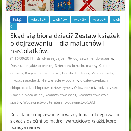
Książki
wiek 12+
wiek 15+
wiek 3+
wiek 6+
wiek
9+
Skąd się biorą dzieci? Zestaw książek
o dojrzewaniu – dla maluchów i
nastolatków.
,
,
16/09/2019
wNaszejBajce
dojrzewanie
dorastanie
,
,
Dorastanie jakie to proste
Dziecko w brzuchu mamy
Kacper
,
,
,
,
dorasta
Książka pełna miłości
książki dla dzieci
Maja dorasta
,
,
,
miłość
nastolatki
Nie wierzcie w bociany
o dziewczynkach i
,
,
,
,
chłopcach dla chłopców i dziewczynek
Odpwiedz mi
rodzina
sex
,
,
Skąd się biorą dzieci
wydawnictwo debit
wydawnictwo dwie
,
,
siostry
Wydawnictwo Literatura
wydawnictwo SAM
Dorastanie i dojrzewanie to ważny temat, dlatego warto
sięgać z dziećmi po mądre i wartościowe książki, które
pomogą nam w