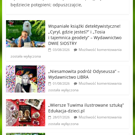
będziecie potępieni; odpuszczajcie,
Wspaniałe książki detektywistyczne!
„Cyryl, gdzie jesteś?” i „Tosia
i tajemnica geodety” – Wydawnictwo
DWIE SIOSTRY
Możliwość komentowania
03/08/2026
została wyłączona
„Niesamowita podróż Odyseusza” –
Wydawnictwo LIBRA
Możliwość komentowania
01/08/2026
została wyłączona
„Wiersze Tuwima ilustrowane sztuką”
Edukacja-dzieci.pl
Możliwość komentowania
28/07/2026
została wyłączona