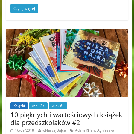
Czytaj więcej
Książki
wiek 3+
wiek 6+
10 pięknych i wartościowych książek
dla przedszkolaków #2
,
16/09/2018
wNaszejBajce
Adam Kilian
Agnieszka