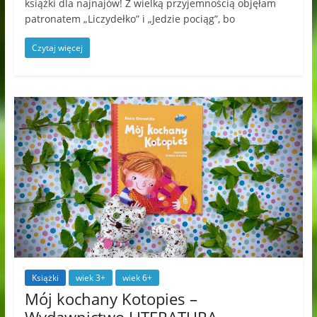
książki dla najnajów! Z wielką przyjemnością objęłam
patronatem „Liczydełko” i „Jedzie pociąg”, bo
Czytaj więcej
Książki
wiek 3+
wiek 6+
Mój kochany Kotopies –
Wydawnictwo LITERATURA