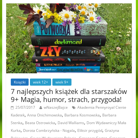
Książki
wiek 12+
wiek 9+
7 najlepszych książek dla starszaków
9+ Magia, humor, strach, przygoda!
25/07/2017
wNaszejBajce
Akademia Pennyroyal Cienie
,
,
,
Kadetek
Anna Onichimowska
Barbara Kosmowska
Barbara
,
,
,
Stenka
Beata Ostrowicka
David Walliams
Dom Wydawniczy Mała
,
,
,
Kurka
Dorota Combrzyńska - Nogala
Eliksir przygód
Grażyna
,
,
,