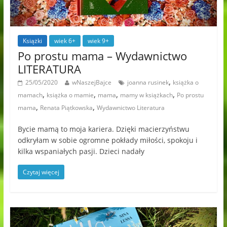
Książki
wiek 6+
wiek 9+
Po prostu mama – Wydawnictwo
LITERATURA
,
25/05/2020
wNaszejBajce
joanna rusinek
książka o
,
,
,
,
mamach
książka o mamie
mama
mamy w książkach
Po prostu
,
,
mama
Renata Piątkowska
Wydawnictwo Literatura
Bycie mamą to moja kariera. Dzięki macierzyństwu
odkryłam w sobie ogromne pokłady miłości, spokoju i
kilka wspaniałych pasji. Dzieci nadały
Czytaj więcej