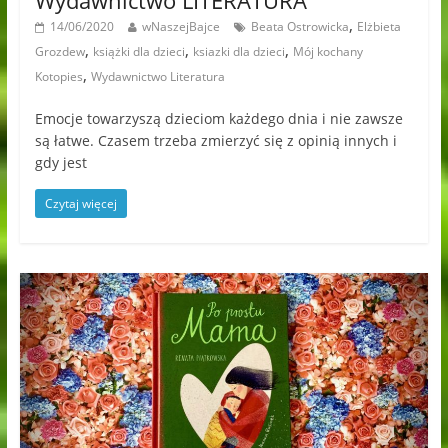
,
14/06/2020
wNaszejBajce
Beata Ostrowicka
Elżbieta
,
,
,
Grozdew
książki dla dzieci
ksiazki dla dzieci
Mój kochany
,
Kotopies
Wydawnictwo Literatura
Emocje towarzyszą dzieciom każdego dnia i nie zawsze
są łatwe. Czasem trzeba zmierzyć się z opinią innych i
gdy jest
Czytaj więcej