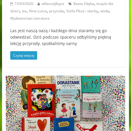
,
15/03/2020
wNaszejBajce
Beata Zdęba
książki dla
,
,
,
,
,
,
dzieci
las
Nina Lussa
przyroda
Stella Pikuś i skarby
woda
Wydawnictwo Literatura
Las jest naszą oazą i każdego dnia staramy się go
odwiedzać. Dziś podczas spaceru odbyliśmy piękną
lekcję przyrody, spotkaliśmy sarny
Czytaj więcej