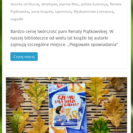
,
,
,
,
dziurka od klucza
detektywi
Joanna Kłos
polska ilustracja
Renata
,
,
,
,
Piątkowska
seria książek
tajemnice
Wydawnictwo Literatura
zagadki
Bardzo cenię twórczość pani Renaty Piątkowskiej. W
naszej biblioteczce od wielu lat książki tej autorki
zajmują szczególne miejsce. „Piegowate opowiadania”
Czytaj więcej