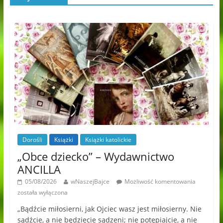
Dorośli
Książki
Książki katolickie
„Obce dziecko” – Wydawnictwo
ANCILLA
05/08/2026
wNaszejBajce
Możliwość komentowania
została wyłączona
„Bądźcie miłosierni, jak Ojciec wasz jest miłosierny. Nie
sądźcie, a nie będziecie sądzeni; nie potępiajcie, a nie