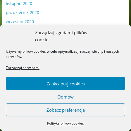
listopad 2020
październik 2020
wrzesień 2020
sierpień 2020
Zarządzaj zgodami plików
cookie
lipiec 2020
czerwiec 2020
Używamy plików cookies w celu optymalizacji naszej witryny i naszych
serwisów.
maj 2020
kwiecień 2020
Zarządzaj serwisami
marzec 2020
Zaakceptuj cookies
luty 2020
styczeń 2020
Odmów
grudzień 2019
Zobacz preferencje
listopad 2019
październik 2019
Polityka plików cookies
wrzesień 2019