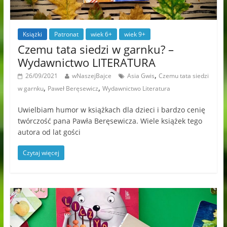
Książki
Patronat
wiek 6+
wiek 9+
Czemu tata siedzi w garnku? –
Wydawnictwo LITERATURA
,
26/09/2021
wNaszejBajce
Asia Gwis
Czemu tata siedzi
,
,
w garnku
Paweł Beręsewicz
Wydawnictwo Literatura
Uwielbiam humor w książkach dla dzieci i bardzo cenię
twórczość pana Pawła Beręsewicza. Wiele książek tego
autora od lat gości
Czytaj więcej