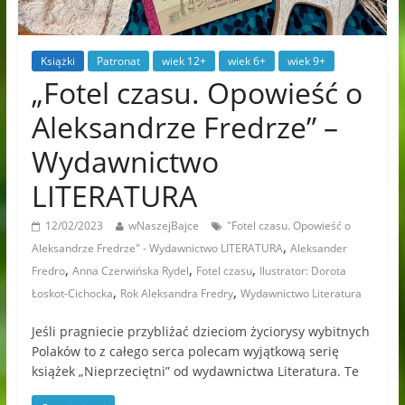
Książki
Patronat
wiek 12+
wiek 6+
wiek 9+
„Fotel czasu. Opowieść o
Aleksandrze Fredrze” –
Wydawnictwo
LITERATURA
12/02/2023
wNaszejBajce
"Fotel czasu. Opowieść o
,
Aleksandrze Fredrze" - Wydawnictwo LITERATURA
Aleksander
,
,
,
Fredro
Anna Czerwińska Rydel
Fotel czasu
Ilustrator: Dorota
,
,
Łoskot-Cichocka
Rok Aleksandra Fredry
Wydawnictwo Literatura
Jeśli pragniecie przybliżać dzieciom życiorysy wybitnych
Polaków to z całego serca polecam wyjątkową serię
książek „Nieprzeciętni” od wydawnictwa Literatura. Te