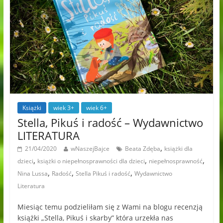
Książki
wiek 3+
wiek 6+
Stella, Pikuś i radość – Wydawnictwo
LITERATURA
,
21/04/2020
wNaszejBajce
Beata Zdęba
książki dla
,
,
,
dzieci
książki o niepełnosprawności dla dzieci
niepełnosprawność
,
,
,
Nina Lussa
Radość
Stella Pikuś i radość
Wydawnictwo
Literatura
Miesiąc temu podzieliłam się z Wami na blogu recenzją
książki „Stella, Pikuś i skarby” która urzekła nas