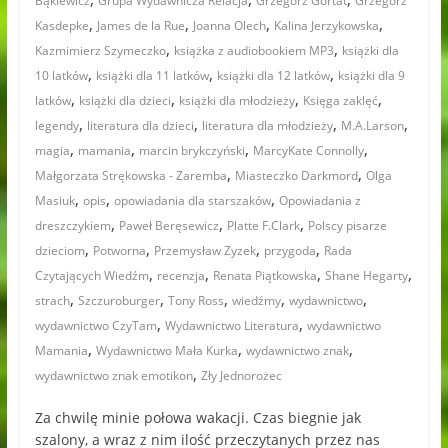
Bąkiewicz
Grupa Wydawnicza Relacja
Grzegorz Gortat
Grzegorz
,
,
,
,
Kasdepke
James de la Rue
Joanna Olech
Kalina Jerzykowska
,
,
Kazmimierz Szymeczko
książka z audiobookiem MP3
książki dla
,
,
,
10 latków
książki dla 11 latków
książki dla 12 latków
książki dla 9
,
,
,
,
latków
książki dla dzieci
książki dla młodzieży
Księga zaklęć
,
,
,
,
legendy
literatura dla dzieci
literatura dla młodzieży
M.A.Larson
,
,
,
,
magia
mamania
marcin brykczyński
MarcyKate Connolly
,
,
Małgorzata Strękowska - Zaremba
Miasteczko Darkmord
Olga
,
,
,
Masiuk
opis
opowiadania dla starszaków
Opowiadania z
,
,
,
dreszczykiem
Paweł Beręsewicz
Platte F.Clark
Polscy pisarze
,
,
,
,
dzieciom
Potworna
Przemysław Zyzek
przygoda
Rada
,
,
,
,
Czytających Wiedźm
recenzja
Renata Piątkowska
Shane Hegarty
,
,
,
,
,
strach
Szczuroburger
Tony Ross
wiedźmy
wydawnictwo
,
,
wydawnictwo CzyTam
Wydawnictwo Literatura
wydawnictwo
,
,
,
Mamania
Wydawnictwo Mała Kurka
wydawnictwo znak
,
wydawnictwo znak emotikon
Zły Jednorożec
Za chwilę minie połowa wakacji. Czas biegnie jak
szalony, a wraz z nim ilość przeczytanych przez nas