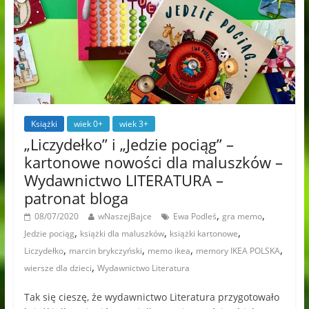
Książki
wiek 0+
wiek 3+
„Liczydełko” i „Jedzie pociąg” –
kartonowe nowości dla maluszków –
Wydawnictwo LITERATURA –
patronat bloga
,
,
08/07/2020
wNaszejBajce
Ewa Podleś
gra memo
,
,
,
Jedzie pociąg
książki dla maluszków
książki kartonowe
,
,
,
,
Liczydełko
marcin brykczyński
memo ikea
memory IKEA POLSKA
,
wiersze dla dzieci
Wydawnictwo Literatura
Tak się cieszę, że wydawnictwo Literatura przygotowało