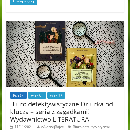
Czytaj więcej
Książki
wiek 6+
wiek 9+
Biuro detektywistyczne Dziurka od
klucza – seria z zagadkami!
Wydawnictwo LITERATURA
11/11/2021
wNaszejBajce
Biuro detektywistyczne