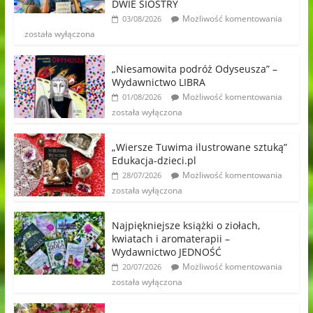
DWIE SIOSTRY
Możliwość komentowania
03/08/2026
została wyłączona
„Niesamowita podróż Odyseusza” –
Wydawnictwo LIBRA
Możliwość komentowania
01/08/2026
została wyłączona
„Wiersze Tuwima ilustrowane sztuką”
Edukacja-dzieci.pl
Możliwość komentowania
28/07/2026
została wyłączona
Najpiękniejsze książki o ziołach,
kwiatach i aromaterapii –
Wydawnictwo JEDNOŚĆ
Możliwość komentowania
20/07/2026
została wyłączona