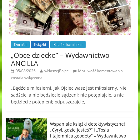
Dorośli
Książki
Książki katolickie
„Obce dziecko” – Wydawnictwo
ANCILLA
05/08/2026
wNaszejBajce
Możliwość komentowania
została wyłączona
„Bądźcie miłosierni, jak Ojciec wasz jest miłosierny. Nie
sądźcie, a nie będziecie sądzeni; nie potępiajcie, a nie
będziecie potępieni; odpuszczajcie,
Wspaniałe książki detektywistyczne!
„Cyryl, gdzie jesteś?” i „Tosia
i tajemnica geodety” – Wydawnictwo