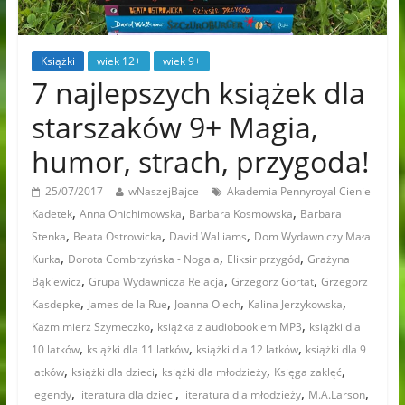
Książki
wiek 12+
wiek 9+
7 najlepszych książek dla
starszaków 9+ Magia,
humor, strach, przygoda!
25/07/2017
wNaszejBajce
Akademia Pennyroyal Cienie
,
,
,
Kadetek
Anna Onichimowska
Barbara Kosmowska
Barbara
,
,
,
Stenka
Beata Ostrowicka
David Walliams
Dom Wydawniczy Mała
,
,
,
Kurka
Dorota Combrzyńska - Nogala
Eliksir przygód
Grażyna
,
,
,
Bąkiewicz
Grupa Wydawnicza Relacja
Grzegorz Gortat
Grzegorz
,
,
,
,
Kasdepke
James de la Rue
Joanna Olech
Kalina Jerzykowska
,
,
Kazmimierz Szymeczko
książka z audiobookiem MP3
książki dla
,
,
,
10 latków
książki dla 11 latków
książki dla 12 latków
książki dla 9
,
,
,
,
latków
książki dla dzieci
książki dla młodzieży
Księga zaklęć
,
,
,
,
legendy
literatura dla dzieci
literatura dla młodzieży
M.A.Larson