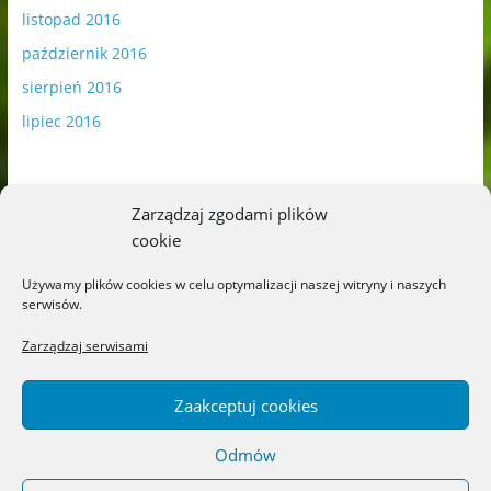
listopad 2016
październik 2016
sierpień 2016
lipiec 2016
Zarządzaj zgodami plików
cookie
Publikowane materiały zawierają płatną promocję.
Używamy plików cookies w celu optymalizacji naszej witryny i naszych
serwisów.
Polityka plików cookies
-
Polityka prywatności
Zarządzaj serwisami
Zaakceptuj cookies
Odmów
Copyright © 2026
Blog o książkach dla dzieci i młodzieży –
recenzje i rekomendacje
. All rights reserved.