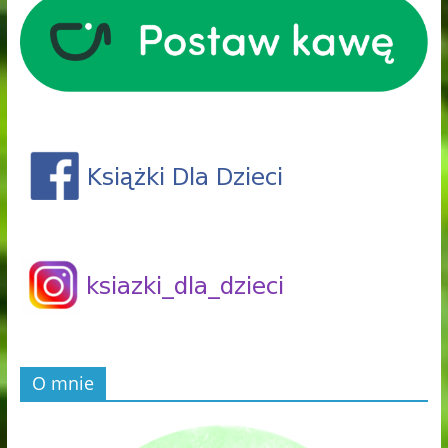
O mnie