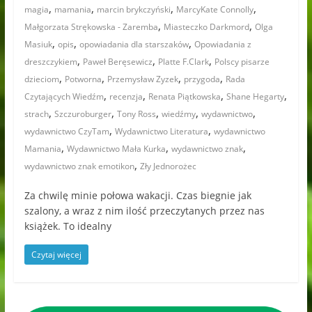
,
,
,
,
magia
mamania
marcin brykczyński
MarcyKate Connolly
,
,
Małgorzata Strękowska - Zaremba
Miasteczko Darkmord
Olga
,
,
,
Masiuk
opis
opowiadania dla starszaków
Opowiadania z
,
,
,
dreszczykiem
Paweł Beręsewicz
Platte F.Clark
Polscy pisarze
,
,
,
,
dzieciom
Potworna
Przemysław Zyzek
przygoda
Rada
,
,
,
,
Czytających Wiedźm
recenzja
Renata Piątkowska
Shane Hegarty
,
,
,
,
,
strach
Szczuroburger
Tony Ross
wiedźmy
wydawnictwo
,
,
wydawnictwo CzyTam
Wydawnictwo Literatura
wydawnictwo
,
,
,
Mamania
Wydawnictwo Mała Kurka
wydawnictwo znak
,
wydawnictwo znak emotikon
Zły Jednorożec
Za chwilę minie połowa wakacji. Czas biegnie jak
szalony, a wraz z nim ilość przeczytanych przez nas
książek. To idealny
Czytaj więcej