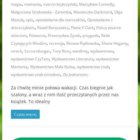
,
,
,
,
magia
mamania
marcin brykczyński
MarcyKate Connolly
,
,
Małgorzata Strękowska - Zaremba
Miasteczko Darkmord
Olga
,
,
,
Masiuk
opis
opowiadania dla starszaków
Opowiadania z
,
,
,
dreszczykiem
Paweł Beręsewicz
Platte F.Clark
Polscy pisarze
,
,
,
,
dzieciom
Potworna
Przemysław Zyzek
przygoda
Rada
,
,
,
,
Czytających Wiedźm
recenzja
Renata Piątkowska
Shane Hegarty
,
,
,
,
,
strach
Szczuroburger
Tony Ross
wiedźmy
wydawnictwo
,
,
wydawnictwo CzyTam
Wydawnictwo Literatura
wydawnictwo
,
,
,
Mamania
Wydawnictwo Mała Kurka
wydawnictwo znak
,
wydawnictwo znak emotikon
Zły Jednorożec
Za chwilę minie połowa wakacji. Czas biegnie jak
szalony, a wraz z nim ilość przeczytanych przez nas
książek. To idealny
Czytaj więcej