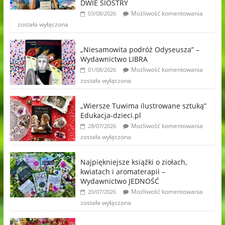
DWIE SIOSTRY
Możliwość komentowania
03/08/2026
została wyłączona
„Niesamowita podróż Odyseusza” –
Wydawnictwo LIBRA
Możliwość komentowania
01/08/2026
została wyłączona
„Wiersze Tuwima ilustrowane sztuką”
Edukacja-dzieci.pl
Możliwość komentowania
28/07/2026
została wyłączona
Najpiękniejsze książki o ziołach,
kwiatach i aromaterapii –
Wydawnictwo JEDNOŚĆ
Możliwość komentowania
20/07/2026
została wyłączona