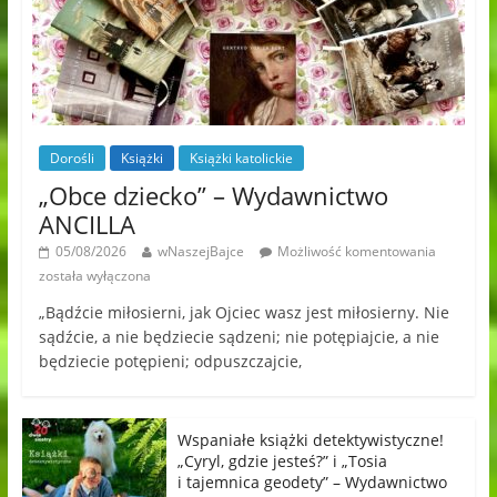
Dorośli
Książki
Książki katolickie
„Obce dziecko” – Wydawnictwo
ANCILLA
05/08/2026
wNaszejBajce
Możliwość komentowania
została wyłączona
„Bądźcie miłosierni, jak Ojciec wasz jest miłosierny. Nie
sądźcie, a nie będziecie sądzeni; nie potępiajcie, a nie
będziecie potępieni; odpuszczajcie,
Wspaniałe książki detektywistyczne!
„Cyryl, gdzie jesteś?” i „Tosia
i tajemnica geodety” – Wydawnictwo