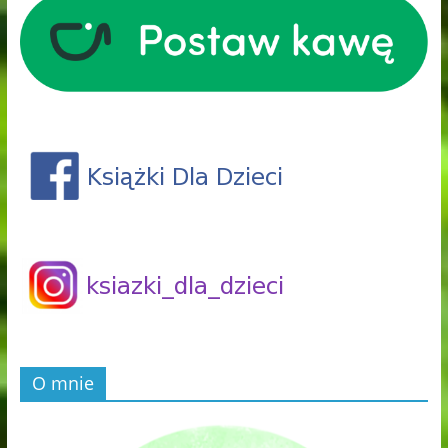
O mnie