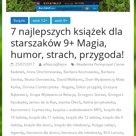
Książki
wiek 12+
wiek 9+
7 najlepszych książek dla
starszaków 9+ Magia,
humor, strach, przygoda!
25/07/2017
wNaszejBajce
Akademia Pennyroyal Cienie
,
,
,
Kadetek
Anna Onichimowska
Barbara Kosmowska
Barbara
,
,
,
Stenka
Beata Ostrowicka
David Walliams
Dom Wydawniczy Mała
,
,
,
Kurka
Dorota Combrzyńska - Nogala
Eliksir przygód
Grażyna
,
,
,
Bąkiewicz
Grupa Wydawnicza Relacja
Grzegorz Gortat
Grzegorz
,
,
,
,
Kasdepke
James de la Rue
Joanna Olech
Kalina Jerzykowska
,
,
Kazmimierz Szymeczko
książka z audiobookiem MP3
książki dla
,
,
,
10 latków
książki dla 11 latków
książki dla 12 latków
książki dla 9
,
,
,
,
latków
książki dla dzieci
książki dla młodzieży
Księga zaklęć
,
,
,
,
legendy
literatura dla dzieci
literatura dla młodzieży
M.A.Larson