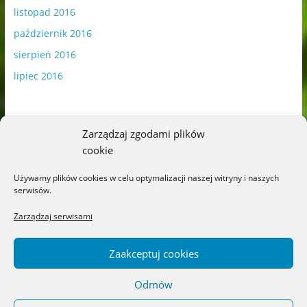
listopad 2016
październik 2016
sierpień 2016
lipiec 2016
Zarządzaj zgodami plików
cookie
Publikowane materiały zawierają płatną promocję.
Używamy plików cookies w celu optymalizacji naszej witryny i naszych
serwisów.
Polityka plików cookies
-
Polityka prywatności
Zarządzaj serwisami
Zaakceptuj cookies
Odmów
Copyright © 2026
Blog o książkach dla dzieci i młodzieży –
recenzje i rekomendacje
. All rights reserved.