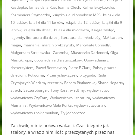
,
,
,
,
Kasdepke
James de la Rue
Joanna Olech
Kalina Jerzykowska
,
,
Kazmimierz Szymeczko
książka z audiobookiem MP3
książki dla
,
,
,
10 latków
książki dla 11 latków
książki dla 12 latków
książki dla 9
,
,
,
,
latków
książki dla dzieci
książki dla młodzieży
Księga zaklęć
,
,
,
,
legendy
literatura dla dzieci
literatura dla młodzieży
M.A.Larson
,
,
,
,
magia
mamania
marcin brykczyński
MarcyKate Connolly
,
,
Małgorzata Strękowska - Zaremba
Miasteczko Darkmord
Olga
,
,
,
Masiuk
opis
opowiadania dla starszaków
Opowiadania z
,
,
,
dreszczykiem
Paweł Beręsewicz
Platte F.Clark
Polscy pisarze
,
,
,
,
dzieciom
Potworna
Przemysław Zyzek
przygoda
Rada
,
,
,
,
Czytających Wiedźm
recenzja
Renata Piątkowska
Shane Hegarty
,
,
,
,
,
strach
Szczuroburger
Tony Ross
wiedźmy
wydawnictwo
,
,
wydawnictwo CzyTam
Wydawnictwo Literatura
wydawnictwo
,
,
,
Mamania
Wydawnictwo Mała Kurka
wydawnictwo znak
,
wydawnictwo znak emotikon
Zły Jednorożec
Za chwilę minie połowa wakacji. Czas biegnie jak
szalony, a wraz z nim ilość przeczytanych przez nas