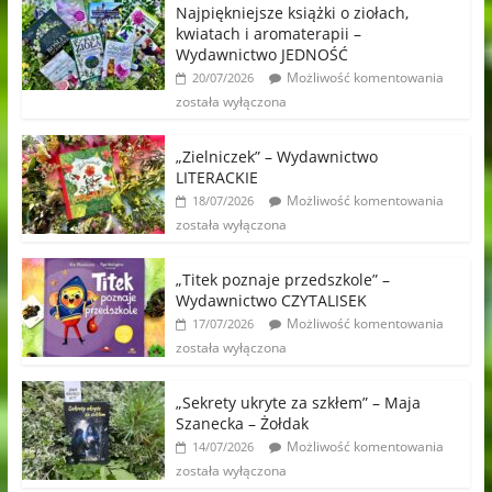
Najpiękniejsze książki o ziołach,
kwiatach i aromaterapii –
Wydawnictwo JEDNOŚĆ
Możliwość komentowania
20/07/2026
została wyłączona
„Zielniczek” – Wydawnictwo
LITERACKIE
Możliwość komentowania
18/07/2026
została wyłączona
„Titek poznaje przedszkole” –
Wydawnictwo CZYTALISEK
Możliwość komentowania
17/07/2026
została wyłączona
„Sekrety ukryte za szkłem” – Maja
Szanecka – Żołdak
Możliwość komentowania
14/07/2026
została wyłączona