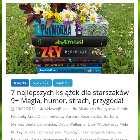
Książki
wiek 12+
wiek 9+
7 najlepszych książek dla starszaków
9+ Magia, humor, strach, przygoda!
25/07/2017
wNaszejBajce
Akademia Pennyroyal Cienie
,
,
,
Kadetek
Anna Onichimowska
Barbara Kosmowska
Barbara
,
,
,
Stenka
Beata Ostrowicka
David Walliams
Dom Wydawniczy Mała
,
,
,
Kurka
Dorota Combrzyńska - Nogala
Eliksir przygód
Grażyna
,
,
,
Bąkiewicz
Grupa Wydawnicza Relacja
Grzegorz Gortat
Grzegorz