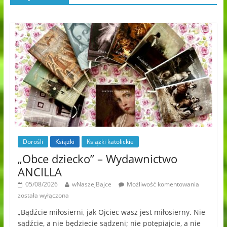
Dorośli
Książki
Książki katolickie
„Obce dziecko” – Wydawnictwo
ANCILLA
05/08/2026
wNaszejBajce
Możliwość komentowania
została wyłączona
„Bądźcie miłosierni, jak Ojciec wasz jest miłosierny. Nie
sądźcie, a nie będziecie sądzeni; nie potępiajcie, a nie