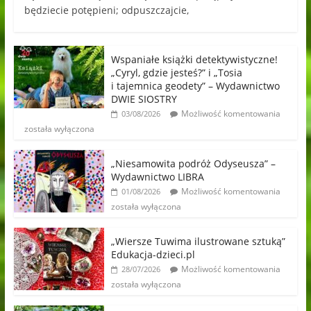
będziecie potępieni; odpuszczajcie,
Wspaniałe książki detektywistyczne!
„Cyryl, gdzie jesteś?” i „Tosia
i tajemnica geodety” – Wydawnictwo
DWIE SIOSTRY
Możliwość komentowania
03/08/2026
została wyłączona
„Niesamowita podróż Odyseusza” –
Wydawnictwo LIBRA
Możliwość komentowania
01/08/2026
została wyłączona
„Wiersze Tuwima ilustrowane sztuką”
Edukacja-dzieci.pl
Możliwość komentowania
28/07/2026
została wyłączona