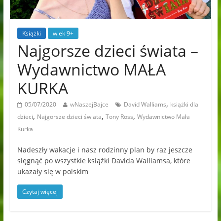
Książki
wiek 9+
Najgorsze dzieci świata –
Wydawnictwo MAŁA
KURKA
,
05/07/2020
wNaszejBajce
David Walliams
książki dla
,
,
,
dzieci
Najgorsze dzieci świata
Tony Ross
Wydawnictwo Mała
Kurka
Nadeszły wakacje i nasz rodzinny plan by raz jeszcze
sięgnąć po wszystkie książki Davida Walliamsa, które
ukazały się w polskim
Czytaj więcej