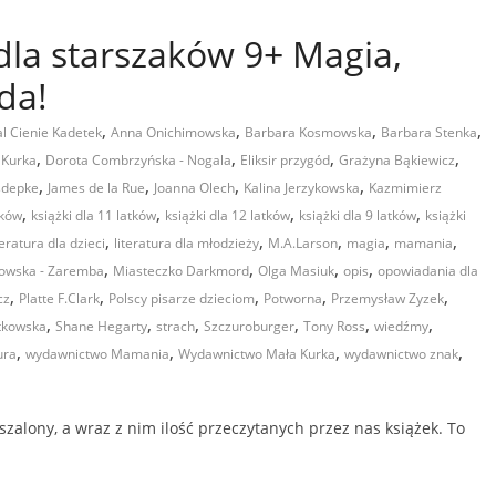
 dla starszaków 9+ Magia,
da!
,
,
,
,
l Cienie Kadetek
Anna Onichimowska
Barbara Kosmowska
Barbara Stenka
,
,
,
,
 Kurka
Dorota Combrzyńska - Nogala
Eliksir przygód
Grażyna Bąkiewicz
,
,
,
,
sdepke
James de la Rue
Joanna Olech
Kalina Jerzykowska
Kazmimierz
,
,
,
,
tków
książki dla 11 latków
książki dla 12 latków
książki dla 9 latków
książki
,
,
,
,
,
teratura dla dzieci
literatura dla młodzieży
M.A.Larson
magia
mamania
,
,
,
,
kowska - Zaremba
Miasteczko Darkmord
Olga Masiuk
opis
opowiadania dla
,
,
,
,
,
cz
Platte F.Clark
Polscy pisarze dzieciom
Potworna
Przemysław Zyzek
,
,
,
,
,
,
tkowska
Shane Hegarty
strach
Szczuroburger
Tony Ross
wiedźmy
,
,
,
,
ura
wydawnictwo Mamania
Wydawnictwo Mała Kurka
wydawnictwo znak
szalony, a wraz z nim ilość przeczytanych przez nas książek. To