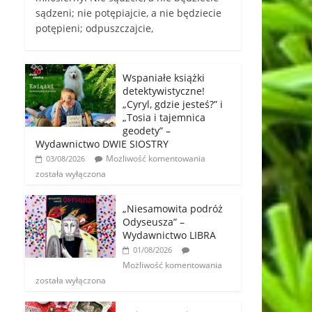
sądzeni; nie potępiajcie, a nie będziecie
potępieni; odpuszczajcie,
Wspaniałe książki
detektywistyczne!
„Cyryl, gdzie jesteś?” i
„Tosia i tajemnica
geodety” –
Wydawnictwo DWIE SIOSTRY
Możliwość komentowania
03/08/2026
została wyłączona
„Niesamowita podróż
Odyseusza” –
Wydawnictwo LIBRA
01/08/2026
Możliwość komentowania
została wyłączona