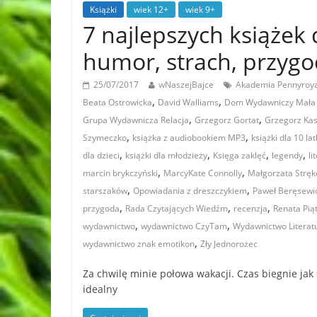
Książki
wiek 12+
wiek 9+
7 najlepszych książek
humor, strach, przygo
25/07/2017
wNaszejBajce
Akademia Pennyroya
,
,
Beata Ostrowicka
David Walliams
Dom Wydawniczy Mała
,
,
Grupa Wydawnicza Relacja
Grzegorz Gortat
Grzegorz Ka
,
,
Szymeczko
książka z audiobookiem MP3
książki dla 10 la
,
,
,
,
dla dzieci
książki dla młodzieży
Księga zaklęć
legendy
li
,
,
marcin brykczyński
MarcyKate Connolly
Małgorzata Strę
,
,
starszaków
Opowiadania z dreszczykiem
Paweł Beręsewi
,
,
,
przygoda
Rada Czytających Wiedźm
recenzja
Renata Pią
,
,
wydawnictwo
wydawnictwo CzyTam
Wydawnictwo Literat
,
wydawnictwo znak emotikon
Zły Jednorożec
Za chwilę minie połowa wakacji. Czas biegnie jak 
idealny