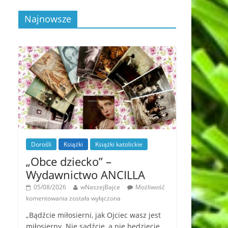
Najnowsze
Dorośli
Książki
Książki katolickie
„Obce dziecko” –
Wydawnictwo ANCILLA
05/08/2026
wNaszejBajce
Możliwość
komentowania
została wyłączona
„Bądźcie miłosierni, jak Ojciec wasz jest
miłosierny. Nie sądźcie, a nie będziecie