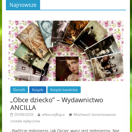
Najnowsze
Dorośli
Książki
Książki katolickie
„Obce dziecko” – Wydawnictwo
ANCILLA
05/08/2026
wNaszejBajce
Możliwość komentowania
została wyłączona
„Bądźcie miłosierni, jak Ojciec wasz jest miłosierny. Nie