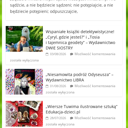
sądźcie, a nie będziecie sądzeni; nie potępiajcie, a nie
będziecie potępieni; odpuszczajcie,
Wspaniałe książki detektywistyczne!
„Cyryl, gdzie jesteś?” i „Tosia
i tajemnica geodety” – Wydawnictwo
DWIE SIOSTRY
Możliwość komentowania
03/08/2026
została wyłączona
„Niesamowita podróż Odyseusza” –
Wydawnictwo LIBRA
Możliwość komentowania
01/08/2026
została wyłączona
„Wiersze Tuwima ilustrowane sztuką”
Edukacja-dzieci.pl
Możliwość komentowania
28/07/2026
została wyłączona