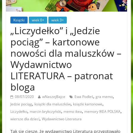
Książki
wiek 0+
wiek 3+
„Liczydełko” i „Jedzie
pociąg” – kartonowe
nowości dla maluszków –
Wydawnictwo
LITERATURA – patronat
bloga
,
,
08/07/2020
wNaszejBajce
Ewa Podleś
gra memo
,
,
,
Jedzie pociąg
książki dla maluszków
książki kartonowe
,
,
,
,
Liczydełko
marcin brykczyński
memo ikea
memory IKEA POLSKA
,
wiersze dla dzieci
Wydawnictwo Literatura
Tak się cieszę, że wydawnictwo Literatura przygotowało