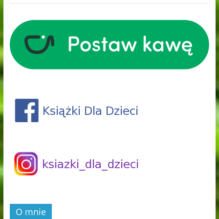
O mnie