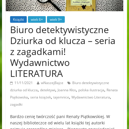
Książki
wiek 6+
wiek 9+
Biuro detektywistyczne
Dziurka od klucza – seria
z zagadkami!
Wydawnictwo
LITERATURA
11/11/2021
wNaszejBajce
Biuro detektywistyczne
,
,
,
,
dziurka od klucza
detektywi
Joanna Kłos
polska ilustracja
Renata
,
,
,
,
Piątkowska
seria książek
tajemnice
Wydawnictwo Literatura
zagadki
Bardzo cenię twórczość pani Renaty Piątkowskiej. W
naszej biblioteczce od wielu lat książki tej autorki