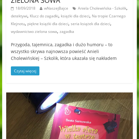
ZIELONA SOWA
,
18/09/2018
wNaszejBajce
Aniela Cholewińska - Szkolik
,
,
,
detektywi
Klucz do zagadki
książki dla dzieci
Na tropie Czarnego
,
,
,
Klejnotu
piękne książki dla dzieci
seria książek dla dzieci
,
wydawnictwo zielona sowa
zagadka
Przygoda, tajemnica, zagadka i dużo humoru – to
wszystko skrywa najnowsza powieść Anieli
Cholewińskiej – Szkolik, która ukazała się nakładem
Czytaj więcej