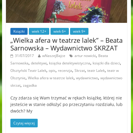
Książki
wiek 12+
wiek 6+
wiek 9+
„Wielka afera w teatrze lalek” – Beata
Sarnowska – Wydawnictwo SKRZAT
,
31/07/2017
wNaszejBajce
artur nowicki
Beata
,
,
,
,
Sarnowska
detektywi
książka detektywistyczna
książki dla dzieci
,
,
,
,
,
Olsztyński Teatr Lalek
opis
recenzja
Skrzat
teatr Lalek
teatr w
,
,
,
Olsztynie
Wielka afera w teatrze lalek
wydawnictwo
wydawnictwo
,
skrzat
zagadka
Czy zdarza się Wam trzymać w rękach książkę, której nie
jesteście w stanie odłożyć po przeczytaniu rozdziału, lub
dwóch? My
Czytaj więcej