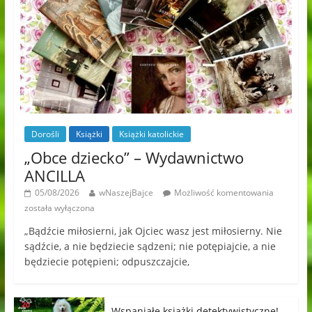
Dorośli
Książki
Książki katolickie
„Obce dziecko” – Wydawnictwo
ANCILLA
05/08/2026
wNaszejBajce
Możliwość komentowania
została wyłączona
„Bądźcie miłosierni, jak Ojciec wasz jest miłosierny. Nie
sądźcie, a nie będziecie sądzeni; nie potępiajcie, a nie
będziecie potępieni; odpuszczajcie,
Wspaniałe książki detektywistyczne!