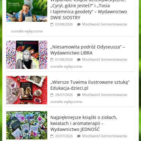
„Cyryl, gdzie jesteś?” i „Tosia
i tajemnica geodety” – Wydawnictwo
DWIE SIOSTRY
Możliwość komentowania
03/08/2026
została wyłączona
„Niesamowita podróż Odyseusza” –
Wydawnictwo LIBRA
Możliwość komentowania
01/08/2026
została wyłączona
„Wiersze Tuwima ilustrowane sztuką”
Edukacja-dzieci.pl
Możliwość komentowania
28/07/2026
została wyłączona
Najpiękniejsze książki o ziołach,
kwiatach i aromaterapii –
Wydawnictwo JEDNOŚĆ
Możliwość komentowania
20/07/2026