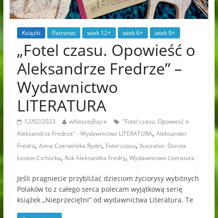
Książki
Patronat
wiek 12+
wiek 6+
wiek 9+
„Fotel czasu. Opowieść o
Aleksandrze Fredrze” –
Wydawnictwo
LITERATURA
12/02/2023
wNaszejBajce
"Fotel czasu. Opowieść o
,
Aleksandrze Fredrze" - Wydawnictwo LITERATURA
Aleksander
,
,
,
Fredro
Anna Czerwińska Rydel
Fotel czasu
Ilustrator: Dorota
,
,
Łoskot-Cichocka
Rok Aleksandra Fredry
Wydawnictwo Literatura
Jeśli pragniecie przybliżać dzieciom życiorysy wybitnych
Polaków to z całego serca polecam wyjątkową serię
książek „Nieprzeciętni” od wydawnictwa Literatura. Te