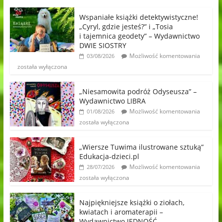
Wspaniałe książki detektywistyczne!
„Cyryl, gdzie jesteś?” i „Tosia
i tajemnica geodety” – Wydawnictwo
DWIE SIOSTRY
Możliwość komentowania
03/08/2026
została wyłączona
„Niesamowita podróż Odyseusza” –
Wydawnictwo LIBRA
Możliwość komentowania
01/08/2026
została wyłączona
„Wiersze Tuwima ilustrowane sztuką”
Edukacja-dzieci.pl
Możliwość komentowania
28/07/2026
została wyłączona
Najpiękniejsze książki o ziołach,
kwiatach i aromaterapii –
Wydawnictwo JEDNOŚĆ