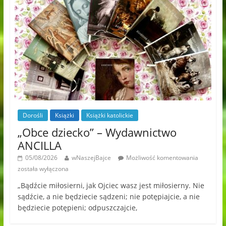
Dorośli
Książki
Książki katolickie
„Obce dziecko” – Wydawnictwo
ANCILLA
05/08/2026
wNaszejBajce
Możliwość komentowania
została wyłączona
„Bądźcie miłosierni, jak Ojciec wasz jest miłosierny. Nie
sądźcie, a nie będziecie sądzeni; nie potępiajcie, a nie
będziecie potępieni; odpuszczajcie,