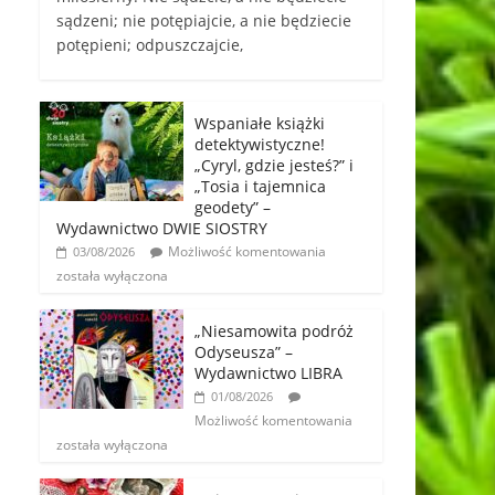
sądzeni; nie potępiajcie, a nie będziecie
potępieni; odpuszczajcie,
Wspaniałe książki
detektywistyczne!
„Cyryl, gdzie jesteś?” i
„Tosia i tajemnica
geodety” –
Wydawnictwo DWIE SIOSTRY
Możliwość komentowania
03/08/2026
została wyłączona
„Niesamowita podróż
Odyseusza” –
Wydawnictwo LIBRA
01/08/2026
Możliwość komentowania
została wyłączona