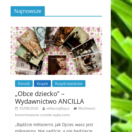
Najnowsze
Dorośli
Książki
Książki katolickie
„Obce dziecko” –
Wydawnictwo ANCILLA
05/08/2026
wNaszejBajce
Możliwość
komentowania
została wyłączona
„Bądźcie miłosierni, jak Ojciec wasz jest
miłosierny. Nie sądźcie, a nie będziecie