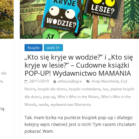
Książki
wiek 3+
„Kto się kryje w wodzie?” i „Kto się
kryje w lesie?” – Cudowne książki
POP-UP! Wydawnictwo MAMANIA
i dla
,
,
a
28/11/2019
wNaszejBajce
Andy Mansfield
Eryl
,
,
,
,
Norris
książki dla dzieci
książki rozkładane
las
piękne książki
,
,
,
dla dzieci
pop up
Who's Who in the Water
Who's Who in the
,
,
Woods
woda
wydawnictwo Mamania
ną
Tak, mam bzika na punkcie książek pop-up i dlatego
kolejny wpis również jest o nich! Tym razem chciałam
pokazać Wam