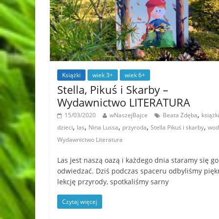
Książki
wiek 3+
wiek 6+
Stella, Pikuś i Skarby –
Wydawnictwo LITERATURA
,
15/03/2020
wNaszejBajce
Beata Zdęba
książk
,
,
,
,
,
dzieci
las
Nina Lussa
przyroda
Stella Pikuś i skarby
wod
Wydawnictwo Literatura
Las jest naszą oazą i każdego dnia staramy się go
odwiedzać. Dziś podczas spaceru odbyliśmy pięk
lekcję przyrody, spotkaliśmy sarny
Czytaj więcej