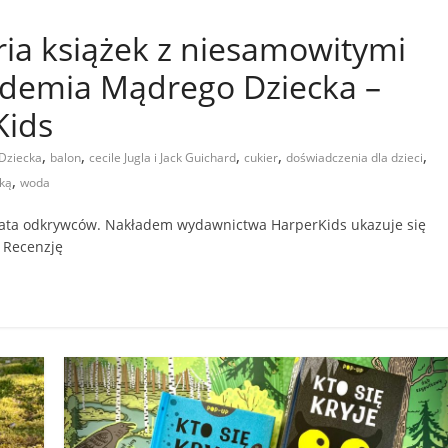
ria książek z niesamowitymi
ademia Mądrego Dziecka –
Kids
,
,
,
,
,
Dziecka
balon
cecile Jugla i Jack Guichard
cukier
doświadczenia dla dzieci
,
ką
woda
ata odkrywców. Nakładem wydawnictwa HarperKids ukazuje się
 Recenzję