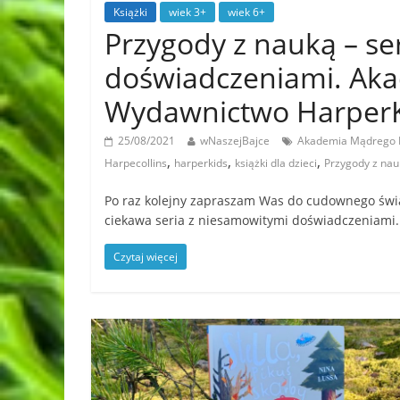
Książki
wiek 3+
wiek 6+
Przygody z nauką – se
doświadczeniami. Ak
Wydawnictwo Harper
25/08/2021
wNaszejBajce
Akademia Mądrego 
,
,
,
Harpecollins
harperkids
książki dla dzieci
Przygody z nau
Po raz kolejny zapraszam Was do cudownego świ
ciekawa seria z niesamowitymi doświadczeniami.
Czytaj więcej