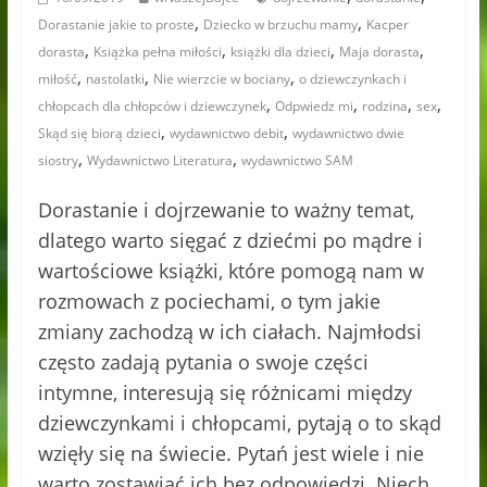
,
,
Dorastanie jakie to proste
Dziecko w brzuchu mamy
Kacper
,
,
,
,
dorasta
Książka pełna miłości
książki dla dzieci
Maja dorasta
,
,
,
miłość
nastolatki
Nie wierzcie w bociany
o dziewczynkach i
,
,
,
,
chłopcach dla chłopców i dziewczynek
Odpwiedz mi
rodzina
sex
,
,
Skąd się biorą dzieci
wydawnictwo debit
wydawnictwo dwie
,
,
siostry
Wydawnictwo Literatura
wydawnictwo SAM
Dorastanie i dojrzewanie to ważny temat,
dlatego warto sięgać z dziećmi po mądre i
wartościowe książki, które pomogą nam w
rozmowach z pociechami, o tym jakie
zmiany zachodzą w ich ciałach. Najmłodsi
często zadają pytania o swoje części
intymne, interesują się różnicami między
dziewczynkami i chłopcami, pytają o to skąd
wzięły się na świecie. Pytań jest wiele i nie
warto zostawiać ich bez odpowiedzi. Niech