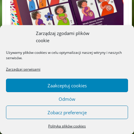
Zarządzaj zgodami plików
cookie
Używamy plików cookies w celu optymalizacji naszej witryny i naszych
serwisów.
Zarządzaj serwisami
5. „Dziecko w brzuchu mamy” –
Wydawnictwo SAM, dla dzieci 4+
Zaakceptuj cookies
To chyba ulubiona książka mojego
Odmów
młodszego synka Stasia. Często przynosi ją z
Zobacz preferencje
prośbą o czytanie lub sam ogląda, wertuje,
opowiada. Historia mówi o Oskarze i Mii
Polityka plików cookies
którzy oczekują na rodzeństwo. Dzieci zadają