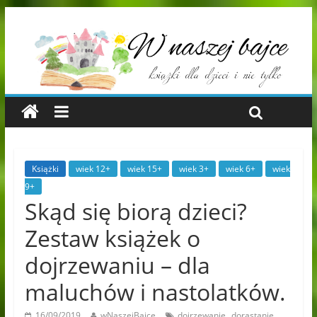
Książki
wiek 12+
wiek 15+
wiek 3+
wiek 6+
wiek
9+
Skąd się biorą dzieci?
Zestaw książek o
dojrzewaniu – dla
maluchów i nastolatków.
,
,
16/09/2019
wNaszejBajce
dojrzewanie
dorastanie