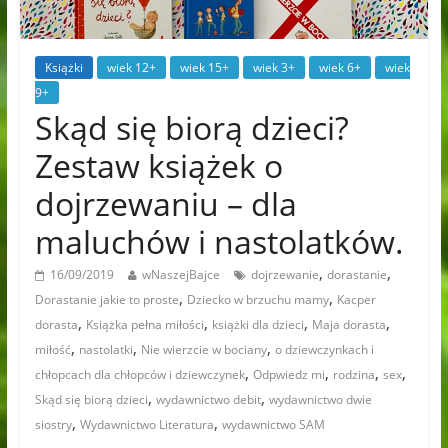
Książki
wiek 12+
wiek 15+
wiek 3+
wiek 6+
wiek
9+
Skąd się biorą dzieci?
Zestaw książek o
dojrzewaniu – dla
maluchów i nastolatków.
,
,
16/09/2019
wNaszejBajce
dojrzewanie
dorastanie
,
,
Dorastanie jakie to proste
Dziecko w brzuchu mamy
Kacper
,
,
,
,
dorasta
Książka pełna miłości
książki dla dzieci
Maja dorasta
,
,
,
miłość
nastolatki
Nie wierzcie w bociany
o dziewczynkach i
,
,
,
,
chłopcach dla chłopców i dziewczynek
Odpwiedz mi
rodzina
sex
,
,
Skąd się biorą dzieci
wydawnictwo debit
wydawnictwo dwie
,
,
siostry
Wydawnictwo Literatura
wydawnictwo SAM