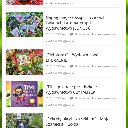
została wyłączona
Najpiękniejsze książki o ziołach,
kwiatach i aromaterapii –
Wydawnictwo JEDNOŚĆ
Możliwość komentowania
20/07/2026
została wyłączona
„Zielniczek” – Wydawnictwo
LITERACKIE
Możliwość komentowania
18/07/2026
została wyłączona
„Titek poznaje przedszkole” –
Wydawnictwo CZYTALISEK
Możliwość komentowania
17/07/2026
została wyłączona
„Sekrety ukryte za szkłem” – Maja
Szanecka – Żołdak