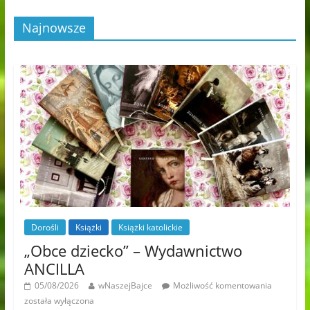
Najnowsze
Dorośli
Książki
Książki katolickie
„Obce dziecko” – Wydawnictwo
ANCILLA
05/08/2026
wNaszejBajce
Możliwość komentowania
została wyłączona