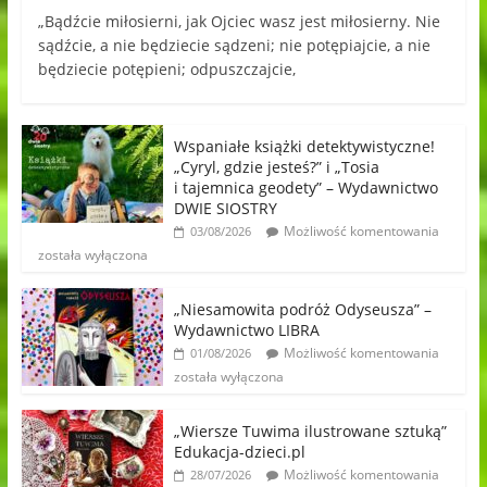
„Bądźcie miłosierni, jak Ojciec wasz jest miłosierny. Nie
sądźcie, a nie będziecie sądzeni; nie potępiajcie, a nie
będziecie potępieni; odpuszczajcie,
Wspaniałe książki detektywistyczne!
„Cyryl, gdzie jesteś?” i „Tosia
i tajemnica geodety” – Wydawnictwo
DWIE SIOSTRY
Możliwość komentowania
03/08/2026
została wyłączona
„Niesamowita podróż Odyseusza” –
Wydawnictwo LIBRA
Możliwość komentowania
01/08/2026
została wyłączona
„Wiersze Tuwima ilustrowane sztuką”
Edukacja-dzieci.pl
Możliwość komentowania
28/07/2026