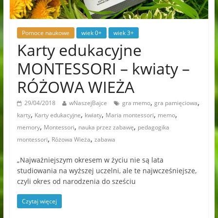
Pomoce naukowe
wiek 0+
wiek 3+
Karty edukacyjne
MONTESSORI – kwiaty –
RÓŻOWA WIEŻA
,
,
29/04/2018
wNaszejBajce
gra memo
gra pamięciowa
,
,
,
,
,
karty
Karty edukacyjne
kwiaty
Maria montessori
memo
,
,
,
memory
Montessori
nauka przez zabawę
pedagogika
,
,
montessori
Różowa Wieża
zabawa
„Najważniejszym okresem w życiu nie są lata
studiowania na wyższej uczelni, ale te najwcześniejsze,
czyli okres od narodzenia do sześciu
Czytaj więcej