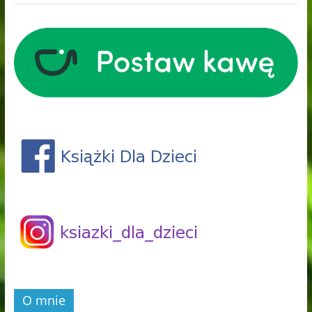
O mnie