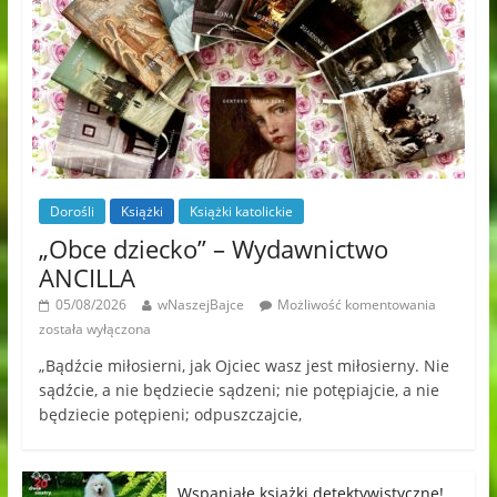
Dorośli
Książki
Książki katolickie
„Obce dziecko” – Wydawnictwo
ANCILLA
05/08/2026
wNaszejBajce
Możliwość komentowania
została wyłączona
„Bądźcie miłosierni, jak Ojciec wasz jest miłosierny. Nie
sądźcie, a nie będziecie sądzeni; nie potępiajcie, a nie
będziecie potępieni; odpuszczajcie,
Wspaniałe książki detektywistyczne!