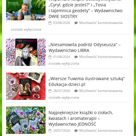
„Cyryl, gdzie jesteś?” i „Tosia
i tajemnica geodety” – Wydawnictwo
DWIE SIOSTRY
Możliwość komentowania
03/08/2026
została wyłączona
„Niesamowita podróż Odyseusza” –
Wydawnictwo LIBRA
Możliwość komentowania
01/08/2026
została wyłączona
„Wiersze Tuwima ilustrowane sztuką”
Edukacja-dzieci.pl
Możliwość komentowania
28/07/2026
została wyłączona
Najpiękniejsze książki o ziołach,
kwiatach i aromaterapii –
Wydawnictwo JEDNOŚĆ
Możliwość komentowania
20/07/2026