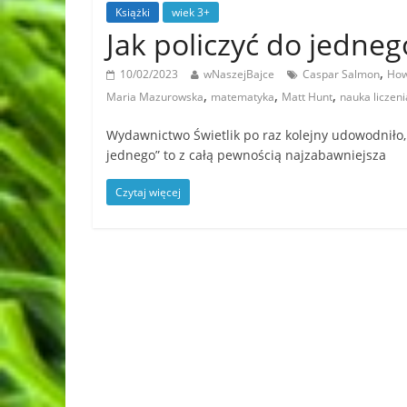
Książki
wiek 3+
Jak policzyć do jedn
,
10/02/2023
wNaszejBajce
Caspar Salmon
How
,
,
,
Maria Mazurowska
matematyka
Matt Hunt
nauka liczeni
Wydawnictwo Świetlik po raz kolejny udowodniło, 
jednego” to z całą pewnością najzabawniejsza
Czytaj więcej