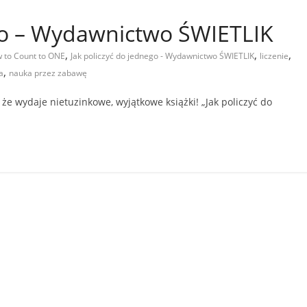
ego – Wydawnictwo ŚWIETLIK
,
,
,
 to Count to ONE
Jak policzyć do jednego - Wydawnictwo ŚWIETLIK
liczenie
,
a
nauka przez zabawę
że wydaje nietuzinkowe, wyjątkowe książki! „Jak policzyć do