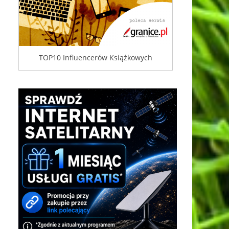
TOP10 Influencerów Książkowych