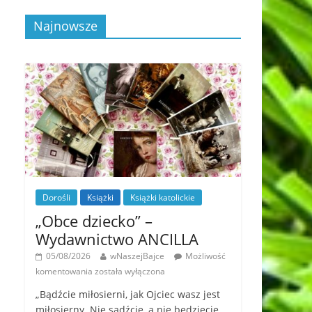
Najnowsze
Dorośli
Książki
Książki katolickie
„Obce dziecko” –
Wydawnictwo ANCILLA
05/08/2026
wNaszejBajce
Możliwość
komentowania
została wyłączona
„Bądźcie miłosierni, jak Ojciec wasz jest
miłosierny. Nie sądźcie, a nie będziecie