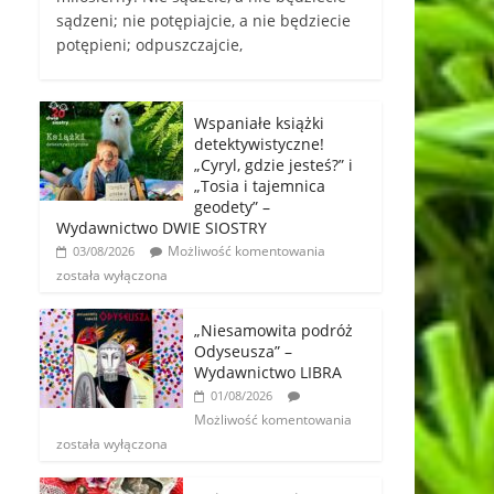
sądzeni; nie potępiajcie, a nie będziecie
potępieni; odpuszczajcie,
Wspaniałe książki
detektywistyczne!
„Cyryl, gdzie jesteś?” i
„Tosia i tajemnica
geodety” –
Wydawnictwo DWIE SIOSTRY
Możliwość komentowania
03/08/2026
została wyłączona
„Niesamowita podróż
Odyseusza” –
Wydawnictwo LIBRA
01/08/2026
Możliwość komentowania
została wyłączona