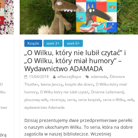
Książki
wiek 3+
wiek 6+
„O Wilku, który nie lubił czytać” i
„O Wilku, który miał humory” –
Wydawnictwo ADAMADA
,
15/04/2018
wNaszejBajce
adamada
Éléonore
,
,
,
O
Thuillier
Iwona Janczy
książki dla dzieci
O Wilku który miał
,
,
,
lku
humory
O Wilku który nie lubił czytać
Orianne Lallemand
,
,
,
,
,
,
pluszowy wilk
recenzja
seria
seria książek
seria o Wilku
wilk
ctwo
wydawnictwo Adamada
Dzisiaj prezentujemy dwie przedpremierowe perełki
o naszym ukochanym Wilku. To seria, która na dobre
zagościła w naszej biblioteczce. Wcześniej
órą