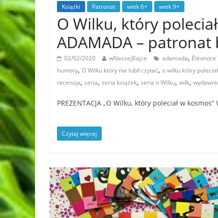
Książki
Patronat
wiek 6+
wiek 9+
O Wilku, który poleci
ADAMADA – patronat 
,
02/02/2020
wNaszejBajce
adamada
Éléonore 
,
,
humory
O Wilku który nie lubił czytać
o wilku który poleci
,
,
,
,
,
recenzja
seria
seria książek
seria o Wilku
wilk
wydawni
PREZENTACJA „O Wilku, który poleciał w kosmos
Czytaj więcej