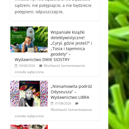
sądzeni; nie potępiajcie, a nie będziecie
potępieni; odpuszczajcie,
Wspaniałe książki
detektywistyczne!
„Cyryl, gdzie jesteś?” i
„Tosia i tajemnica
geodety” –
Wydawnictwo DWIE SIOSTRY
Możliwość komentowania
03/08/2026
została wyłączona
„Niesamowita podróż
Odyseusza” –
Wydawnictwo LIBRA
01/08/2026
Możliwość komentowania
została wyłączona