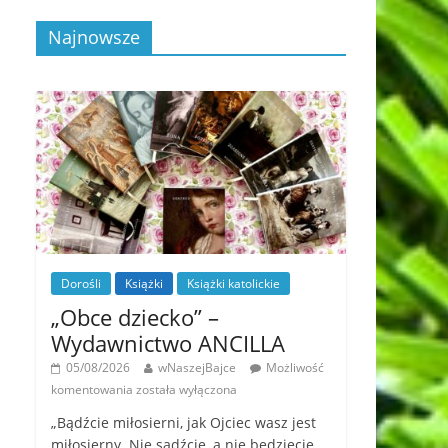
Najnowsze
Dorośli
Książki
Książki katolickie
„Obce dziecko” –
Wydawnictwo ANCILLA
05/08/2026
wNaszejBajce
Możliwość
komentowania
została wyłączona
„Bądźcie miłosierni, jak Ojciec wasz jest
miłosierny. Nie sądźcie, a nie będziecie