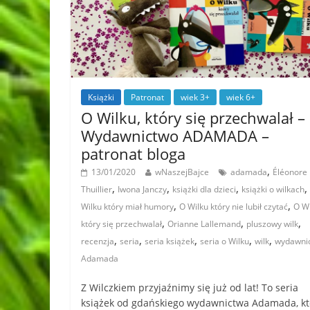
Książki
Patronat
wiek 3+
wiek 6+
O Wilku, który się przechwalał –
Wydawnictwo ADAMADA –
patronat bloga
,
13/01/2020
wNaszejBajce
adamada
Éléonore
,
,
,
,
Thuillier
Iwona Janczy
książki dla dzieci
książki o wilkach
,
,
Wilku który miał humory
O Wilku który nie lubił czytać
O Wi
,
,
,
który się przechwalał
Orianne Lallemand
pluszowy wilk
,
,
,
,
,
recenzja
seria
seria książek
seria o Wilku
wilk
wydawni
Adamada
Z Wilczkiem przyjaźnimy się już od lat! To seria
książek od gdańskiego wydawnictwa Adamada, kt