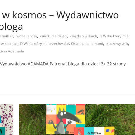
ał w kosmos – Wydawnictwo
bloga
,
,
,
,
Thuillier
Iwona Janczy
książki dla dzieci
książki o wilkach
O Wilku który miał
,
,
,
,
ał w kosmos
O Wilku który się przechwalał
Orianne Lallemand
pluszowy wilk
ctwo Adamada
” Wydawnictwo ADAMADA Patronat bloga dla dzieci 3+ 32 strony